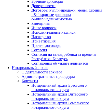
Брачные договоры
Доверенности
Договоры купли-продажи, мены, дарения
и&nbsp;иные договоры
с&nbsp;недвижимостью
Завещания
Иные вопросы
Исполнительные надписи
Наследство
Приватизация
Прочие договоры
Согласия
Согласия на выезд ребенка за пределы
Республики Беларусь
Соглашения об уплате алиментов
Нотариальный архив
О деятельности архивов
Административные процедуры
Контакты
Нотариальный архив Брестского
нотариального округа
Нотариальный архив Витебского
нотариального округа
Нотариальный архив Гомельского
нотариального округа