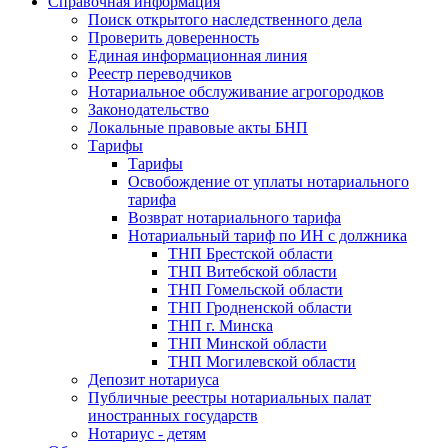
Справочная информация
Поиск открытого наследственного дела
Проверить доверенность
Единая информационная линия
Реестр переводчиков
Нотариальное обслуживание агрогородков
Законодательство
Локальные правовые акты БНП
Тарифы
Тарифы
Освобождение от уплаты нотариального
тарифа
Возврат нотариального тарифа
Нотариальный тариф по ИН с должника
ТНП Брестской области
ТНП Витебской области
ТНП Гомельской области
ТНП Гродненской области
ТНП г. Минска
ТНП Минской области
ТНП Могилевской области
Депозит нотариуса
Публичные реестры нотариальных палат
иностранных государств
Нотариус - детям