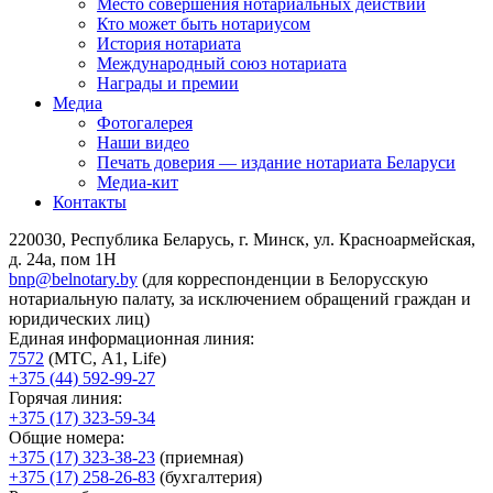
Место совершения нотариальных действий
Кто может быть нотариусом
История нотариата
Международный союз нотариата
Награды и премии
Медиа
Фотогалерея
Наши видео
Печать доверия — издание нотариата Беларуси
Медиа-кит
Контакты
220030, Республика Беларусь, г. Минск, ул. Красноармейская,
д. 24а, пом 1Н
bnp@belnotary.by
(для корреспонденции в Белорусскую
нотариальную палату, за исключением обращений граждан и
юридических лиц)
Единая информационная линия:
7572
(МТС, A1, Life)
+375 (44) 592-99-27
Горячая линия:
+375 (17) 323-59-34
Общие номера:
+375 (17) 323-38-23
(приемная)
+375 (17) 258-26-83
(бухгалтерия)