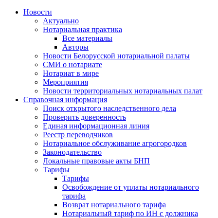
Новости
Актуально
Нотариальная практика
Все материалы
Авторы
Новости Белорусской нотариальной палаты
СМИ о нотариате
Нотариат в мире
Мероприятия
Новости территориальных нотариальных палат
Справочная информация
Поиск открытого наследственного дела
Проверить доверенность
Единая информационная линия
Реестр переводчиков
Нотариальное обслуживание агрогородков
Законодательство
Локальные правовые акты БНП
Тарифы
Тарифы
Освобождение от уплаты нотариального
тарифа
Возврат нотариального тарифа
Нотариальный тариф по ИН с должника