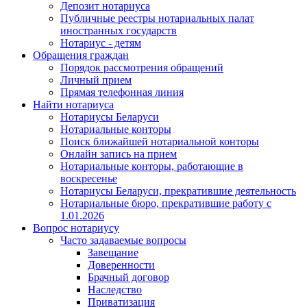
Депозит нотариуса
Публичные реестры нотариальных палат
иностранных государств
Нотариус - детям
Обращения граждан
Порядок рассмотрения обращений
Личный прием
Прямая телефонная линия
Найти нотариуса
Нотариусы Беларуси
Нотариальные конторы
Поиск ближайшей нотариальной конторы
Онлайн запись на прием
Нотариальные конторы, работающие в
воскресенье
Нотариусы Беларуси, прекратившие деятельность
Нотариальные бюро, прекратившие работу с
1.01.2026
Вопрос нотариусу
Часто задаваемые вопросы
Завещание
Доверенности
Брачный договор
Наследство
Приватизация