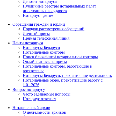
Депозит нотариуса
Публичные реестры нотариальных палат
иностранных государств
Нотариус - детям
Обращения граждан и юрлиц
Порядок рассмотрения обращений
Личный прием
Прямая телефонная линия
Найти нотариуса
Нотариусы Беларуси
Нотариальные конторы
Поиск ближайшей нотариальной конторы
Онлайн запись на прием
Нотариальные конторы, работающие в
воскресенье
Нотариусы Беларуси, прекратившие деятельность
Нотариальные бюро, прекратившие работу с
1.01.2026
Вопрос нотариусу
Часто задаваемые вопросы
Нотариус отвечает
Нотариальный архив
О деятельности архивов