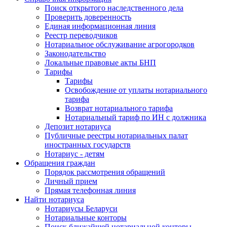
Поиск открытого наследственного дела
Проверить доверенность
Единая информационная линия
Реестр переводчиков
Нотариальное обслуживание агрогородков
Законодательство
Локальные правовые акты БНП
Тарифы
Тарифы
Освобождение от уплаты нотариального
тарифа
Возврат нотариального тарифа
Нотариальный тариф по ИН с должника
Депозит нотариуса
Публичные реестры нотариальных палат
иностранных государств
Нотариус - детям
Обращения граждан
Порядок рассмотрения обращений
Личный прием
Прямая телефонная линия
Найти нотариуса
Нотариусы Беларуси
Нотариальные конторы
Поиск ближайшей нотариальной конторы