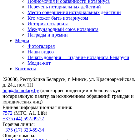
Полномочия и обязанности нотариуса
Перечень нотариальных действий
Место совершения нотариальных действий
Кто может быть нотариусом
История нотариата
Международный союз нотариата
Награды и премии
Медиа
Фотогалерея
Наши видео
Печать доверия — издание нотариата Беларуси
Медиа-кит
Контакты
220030, Республика Беларусь, г. Минск, ул. Красноармейская,
д. 24а, пом 1Н
bnp@belnotary.by
(для корреспонденции в Белорусскую
нотариальную палату, за исключением обращений граждан и
юридических лиц)
Единая информационная линия:
7572
(МТС, A1, Life)
+375 (44) 592-99-27
Горячая линия:
+375 (17) 323-59-34
Общие номера: