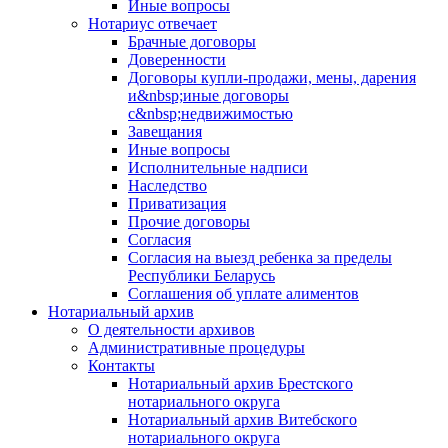
Иные вопросы
Нотариус отвечает
Брачные договоры
Доверенности
Договоры купли-продажи, мены, дарения
и&nbsp;иные договоры
с&nbsp;недвижимостью
Завещания
Иные вопросы
Исполнительные надписи
Наследство
Приватизация
Прочие договоры
Согласия
Согласия на выезд ребенка за пределы
Республики Беларусь
Соглашения об уплате алиментов
Нотариальный архив
О деятельности архивов
Административные процедуры
Контакты
Нотариальный архив Брестского
нотариального округа
Нотариальный архив Витебского
нотариального округа