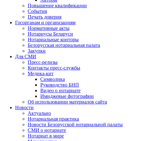
Повышение квалификации
События
Печать доверия
Госорганам и организациям
Нормативные акты
Нотариусы Беларуси
Нотариальные конторы
Белорусская нотариальная палата
Закупки
Для СМИ
Пресс-релизы
Контакты пресс-службы
Медика-кит
Символика
Руководство БНП
Видео о нотариате
Имиджевые фотографии
Об использовании материалов сайта
Новости
Актуально
Нотариальная практика
Новости Белорусской нотариальной палаты
СМИ о нотариате
Нотариат в мире