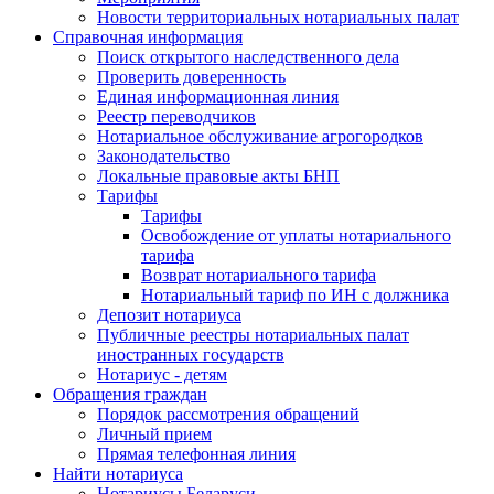
Новости территориальных нотариальных палат
Справочная информация
Поиск открытого наследственного дела
Проверить доверенность
Единая информационная линия
Реестр переводчиков
Нотариальное обслуживание агрогородков
Законодательство
Локальные правовые акты БНП
Тарифы
Тарифы
Освобождение от уплаты нотариального
тарифа
Возврат нотариального тарифа
Нотариальный тариф по ИН с должника
Депозит нотариуса
Публичные реестры нотариальных палат
иностранных государств
Нотариус - детям
Обращения граждан
Порядок рассмотрения обращений
Личный прием
Прямая телефонная линия
Найти нотариуса
Нотариусы Беларуси