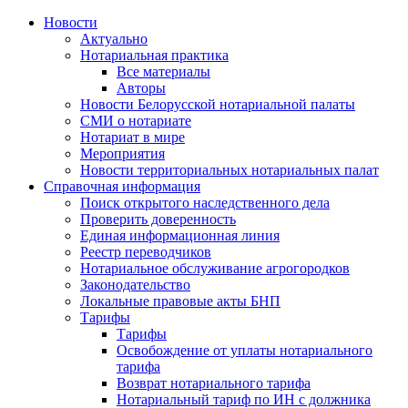
Новости
Актуально
Нотариальная практика
Все материалы
Авторы
Новости Белорусской нотариальной палаты
СМИ о нотариате
Нотариат в мире
Мероприятия
Новости территориальных нотариальных палат
Справочная информация
Поиск открытого наследственного дела
Проверить доверенность
Единая информационная линия
Реестр переводчиков
Нотариальное обслуживание агрогородков
Законодательство
Локальные правовые акты БНП
Тарифы
Тарифы
Освобождение от уплаты нотариального
тарифа
Возврат нотариального тарифа
Нотариальный тариф по ИН с должника