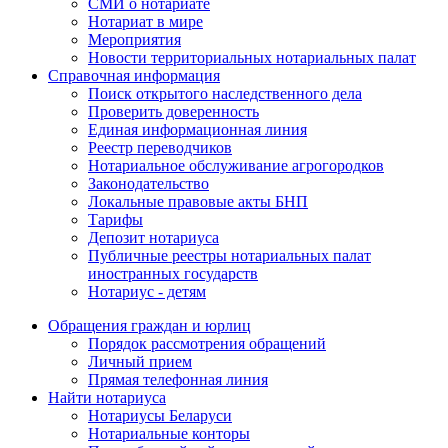
СМИ о нотариате
Нотариат в мире
Мероприятия
Новости территориальных нотариальных палат
Справочная информация
Поиск открытого наследственного дела
Проверить доверенность
Единая информационная линия
Реестр переводчиков
Нотариальное обслуживание агрогородков
Законодательство
Локальные правовые акты БНП
Тарифы
Депозит нотариуса
Публичные реестры нотариальных палат
иностранных государств
Нотариус - детям
Обращения граждан и юрлиц
Порядок рассмотрения обращений
Личный прием
Прямая телефонная линия
Найти нотариуса
Нотариусы Беларуси
Нотариальные конторы