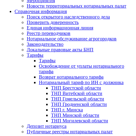
Мероприятия
Новости территориальных нотариальных палат
Справочная информация
Поиск открытого наследственного дела
Проверить доверенность
Единая информационная линия
Реестр переводчиков
Нотариальное обслуживание агрогородков
Законодательство
Локальные правовые акты БНП
Тарифы
Тарифы
Освобождение от уплаты нотариального
тарифа
Возврат нотариального тарифа
Нотариальный тариф по ИН с должника
ТНП Брестской области
ТНП Витебской области
ТНП Гомельской области
ТНП Гродненской области
ТНП г. Минска
ТНП Минской области
ТНП Могилевской области
Депозит нотариуса
Публичные реестры нотариальных палат