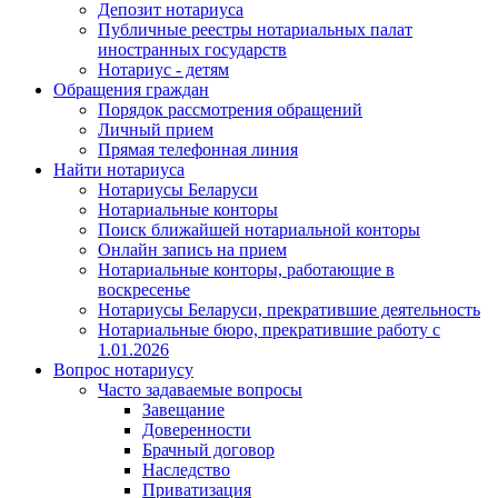
Депозит нотариуса
Публичные реестры нотариальных палат
иностранных государств
Нотариус - детям
Обращения граждан
Порядок рассмотрения обращений
Личный прием
Прямая телефонная линия
Найти нотариуса
Нотариусы Беларуси
Нотариальные конторы
Поиск ближайшей нотариальной конторы
Онлайн запись на прием
Нотариальные конторы, работающие в
воскресенье
Нотариусы Беларуси, прекратившие деятельность
Нотариальные бюро, прекратившие работу с
1.01.2026
Вопрос нотариусу
Часто задаваемые вопросы
Завещание
Доверенности
Брачный договор
Наследство
Приватизация