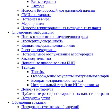
Все материалы
Авторы
Новости Белорусской нотариальной палаты
СМИ о нотариате
Нотариат в мире
Мероприятия
Новости территориальных нотариальных палат
Справочная информация
Поиск открытого наследственного дела
Проверить доверенность
Единая информационная линия
Реестр переводчиков
Нотариальное обслуживание агрогородков
Законодательство
Локальные правовые акты БНП
Тарифы
Тарифы
Освобождение от уплаты нотариального тари
Возврат нотариального тарифа
Нотариальный тариф по ИН с должника
Депозит нотариуса
Публичные реестры нотариальных палат иностранн
Нотариус - детям
Обращения граждан
Порядок рассмотрения обращений