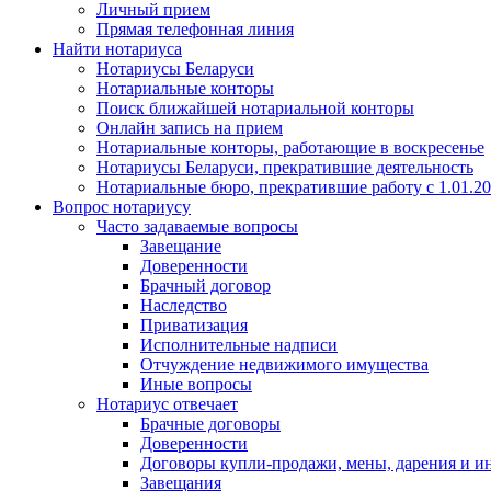
Личный прием
Прямая телефонная линия
Найти нотариуса
Нотариусы Беларуси
Нотариальные конторы
Поиск ближайшей нотариальной конторы
Онлайн запись на прием
Нотариальные конторы, работающие в воскресенье
Нотариусы Беларуси, прекратившие деятельность
Нотариальные бюро, прекратившие работу с 1.01.2
Вопрос нотариусу
Часто задаваемые вопросы
Завещание
Доверенности
Брачный договор
Наследство
Приватизация
Исполнительные надписи
Отчуждение недвижимого имущества
Иные вопросы
Нотариус отвечает
Брачные договоры
Доверенности
Договоры купли-продажи, мены, дарения и и
Завещания