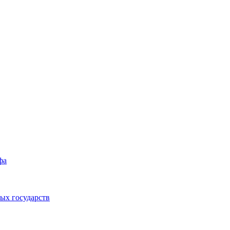
фа
ых государств