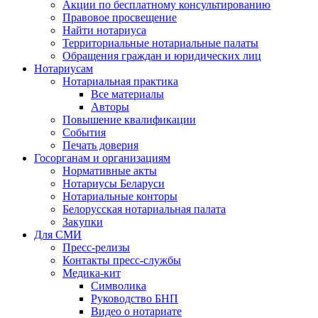
Акции по бесплатному консультированию
Правовое просвещение
Найти нотариуса
Территориальные нотариальные палаты
Обращения граждан и юридических лиц
Нотариусам
Нотариальная практика
Все материалы
Авторы
Повышение квалификации
События
Печать доверия
Госорганам и организациям
Нормативные акты
Нотариусы Беларуси
Нотариальные конторы
Белорусская нотариальная палата
Закупки
Для СМИ
Пресс-релизы
Контакты пресс-службы
Медика-кит
Символика
Руководство БНП
Видео о нотариате