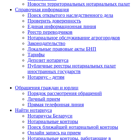
Новости территориальных нотариальных палат
Справочная информация
Поиск открытого наследственного дела
Проверить доверенность
Единая информационная линия
Реестр переводчиков
Нотариальное обслуживание агрогородков
Законодательство
Локальные правовые акты БНП
Тарифы
Депозит нотариуса
Публичные реестры нотариальных палат
иностранных государств
Нотариус - детям
Обращения граждан и юрлиц
Порядок рассмотрения обращений
Личный прием
Прямая телефонная линия
Найти нотариуса
Нотариусы Беларуси
Нотариальные конторы
Поиск ближайшей нотариальной конторы
Онлайн запись на прием
Нотариальные конторы, работающие в