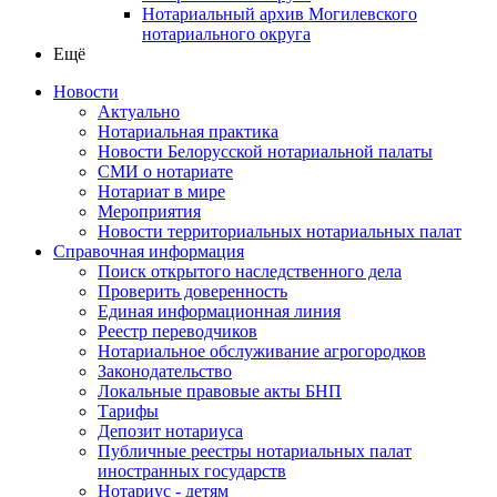
Нотариальный архив Могилевского
нотариального округа
Ещё
Новости
Актуально
Нотариальная практика
Новости Белорусской нотариальной палаты
СМИ о нотариате
Нотариат в мире
Мероприятия
Новости территориальных нотариальных палат
Справочная информация
Поиск открытого наследственного дела
Проверить доверенность
Единая информационная линия
Реестр переводчиков
Нотариальное обслуживание агрогородков
Законодательство
Локальные правовые акты БНП
Тарифы
Депозит нотариуса
Публичные реестры нотариальных палат
иностранных государств
Нотариус - детям