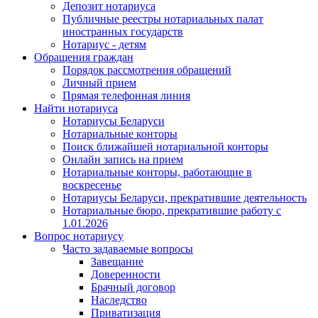
Депозит нотариуса
Публичные реестры нотариальных палат
иностранных государств
Нотариус - детям
Обращения граждан
Порядок рассмотрения обращений
Личный прием
Прямая телефонная линия
Найти нотариуса
Нотариусы Беларуси
Нотариальные конторы
Поиск ближайшей нотариальной конторы
Онлайн запись на прием
Нотариальные конторы, работающие в
воскресенье
Нотариусы Беларуси, прекратившие деятельность
Нотариальные бюро, прекратившие работу с
1.01.2026
Вопрос нотариусу
Часто задаваемые вопросы
Завещание
Доверенности
Брачный договор
Наследство
Приватизация