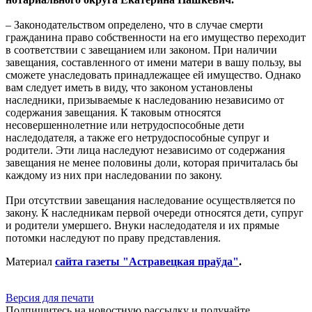
– Законодательством определено, что в случае смерти
гражданина право собственности на его имущество переходит
в соответствии с завещанием или законом. При наличии
завещания, составленного от имени матери в вашу пользу, вы
сможете унаследовать принадлежащее ей имущество. Однако
вам следует иметь в виду, что законом установлены
наследники, призываемые к наследованию независимо от
содержания завещания. К таковым относятся
несовершеннолетние или нетрудоспособные дети
наследодателя, а также его нетрудоспособные супруг и
родители. Эти лица наследуют независимо от содержания
завещания не менее половины доли, которая причиталась бы
каждому из них при наследовании по закону.
При отсутствии завещания наследование осуществляется по
закону. К наследникам первой очереди относятся дети, супруг
и родители умершего. Внуки наследодателя и их прямые
потомки наследуют по праву представления.
Материал
сайта газеты "Астравецкая праўда"
.
Версия для печати
Подпишитесь на новостную рассылку и получайте