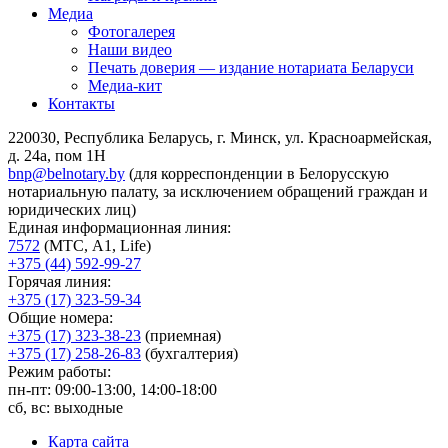
Медиа
Фотогалерея
Наши видео
Печать доверия — издание нотариата Беларуси
Медиа-кит
Контакты
220030, Республика Беларусь, г. Минск, ул. Красноармейская,
д. 24а, пом 1Н
bnp@belnotary.by
(для корреспонденции в Белорусскую
нотариальную палату, за исключением обращений граждан и
юридических лиц)
Единая информационная линия:
7572
(МТС, A1, Life)
+375 (44) 592-99-27
Горячая линия:
+375 (17) 323-59-34
Общие номера:
+375 (17) 323-38-23
(приемная)
+375 (17) 258-26-83
(бухгалтерия)
Режим работы:
пн-пт: 09:00-13:00, 14:00-18:00
сб, вс: выходные
Карта сайта