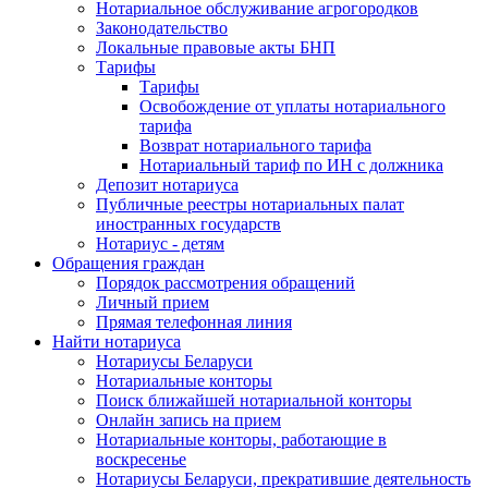
Нотариальное обслуживание агрогородков
Законодательство
Локальные правовые акты БНП
Тарифы
Тарифы
Освобождение от уплаты нотариального
тарифа
Возврат нотариального тарифа
Нотариальный тариф по ИН с должника
Депозит нотариуса
Публичные реестры нотариальных палат
иностранных государств
Нотариус - детям
Обращения граждан
Порядок рассмотрения обращений
Личный прием
Прямая телефонная линия
Найти нотариуса
Нотариусы Беларуси
Нотариальные конторы
Поиск ближайшей нотариальной конторы
Онлайн запись на прием
Нотариальные конторы, работающие в
воскресенье
Нотариусы Беларуси, прекратившие деятельность