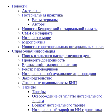
Новости
Актуально
Нотариальная практика
Все материалы
Авторы
Новости Белорусской нотариальной палаты
СМИ о нотариате
Нотариат в мире
Мероприятия
Новости территориальных нотариальных палат
Справочная информация
Поиск открытого наследственного дела
Проверить доверенность
Единая информационная линия
Реестр переводчиков
Нотариальное обслуживание агрогородков
Законодательство
Локальные правовые акты БНП
Тарифы
Тарифы
Освобождение от уплаты нотариального
тарифа
Возврат нотариального тарифа
Нотариальный тариф по ИН с должника