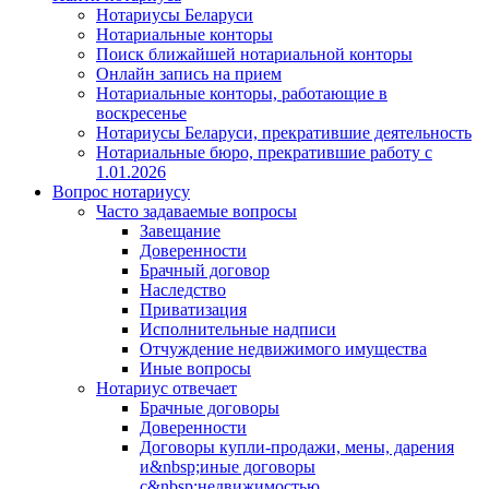
Нотариусы Беларуси
Нотариальные конторы
Поиск ближайшей нотариальной конторы
Онлайн запись на прием
Нотариальные конторы, работающие в
воскресенье
Нотариусы Беларуси, прекратившие деятельность
Нотариальные бюро, прекратившие работу с
1.01.2026
Вопрос нотариусу
Часто задаваемые вопросы
Завещание
Доверенности
Брачный договор
Наследство
Приватизация
Исполнительные надписи
Отчуждение недвижимого имущества
Иные вопросы
Нотариус отвечает
Брачные договоры
Доверенности
Договоры купли-продажи, мены, дарения
и&nbsp;иные договоры
с&nbsp;недвижимостью