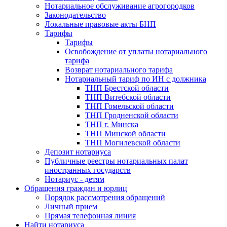
Нотариальное обслуживание агрогородков
Законодательство
Локальные правовые акты БНП
Тарифы
Тарифы
Освобождение от уплаты нотариального
тарифа
Возврат нотариального тарифа
Нотариальный тариф по ИН с должника
ТНП Брестской области
ТНП Витебской области
ТНП Гомельской области
ТНП Гродненской области
ТНП г. Минска
ТНП Минской области
ТНП Могилевской области
Депозит нотариуса
Публичные реестры нотариальных палат
иностранных государств
Нотариус - детям
Обращения граждан и юрлиц
Порядок рассмотрения обращений
Личный прием
Прямая телефонная линия
Найти нотариуса