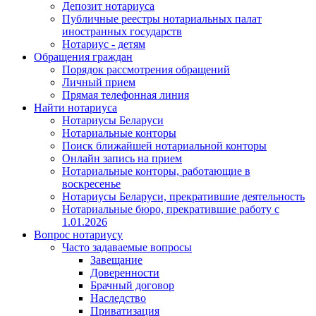
Депозит нотариуса
Публичные реестры нотариальных палат
иностранных государств
Нотариус - детям
Обращения граждан
Порядок рассмотрения обращений
Личный прием
Прямая телефонная линия
Найти нотариуса
Нотариусы Беларуси
Нотариальные конторы
Поиск ближайшей нотариальной конторы
Онлайн запись на прием
Нотариальные конторы, работающие в
воскресенье
Нотариусы Беларуси, прекратившие деятельность
Нотариальные бюро, прекратившие работу с
1.01.2026
Вопрос нотариусу
Часто задаваемые вопросы
Завещание
Доверенности
Брачный договор
Наследство
Приватизация