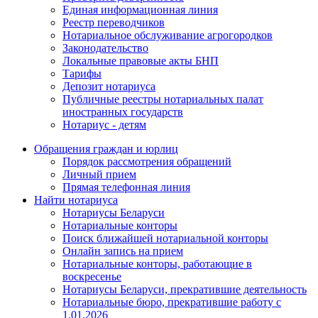
Единая информационная линия
Реестр переводчиков
Нотариальное обслуживание агрогородков
Законодательство
Локальные правовые акты БНП
Тарифы
Депозит нотариуса
Публичные реестры нотариальных палат
иностранных государств
Нотариус - детям
Обращения граждан и юрлиц
Порядок рассмотрения обращений
Личный прием
Прямая телефонная линия
Найти нотариуса
Нотариусы Беларуси
Нотариальные конторы
Поиск ближайшей нотариальной конторы
Онлайн запись на прием
Нотариальные конторы, работающие в
воскресенье
Нотариусы Беларуси, прекратившие деятельность
Нотариальные бюро, прекратившие работу с
1.01.2026