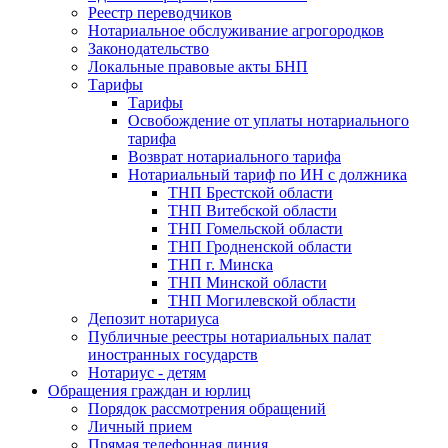
Реестр переводчиков
Нотариальное обслуживание агрогородков
Законодательство
Локальные правовые акты БНП
Тарифы
Тарифы
Освобождение от уплаты нотариального
тарифа
Возврат нотариального тарифа
Нотариальный тариф по ИН с должника
ТНП Брестской области
ТНП Витебской области
ТНП Гомельской области
ТНП Гродненской области
ТНП г. Минска
ТНП Минской области
ТНП Могилевской области
Депозит нотариуса
Публичные реестры нотариальных палат
иностранных государств
Нотариус - детям
Обращения граждан и юрлиц
Порядок рассмотрения обращений
Личный прием
Прямая телефонная линия