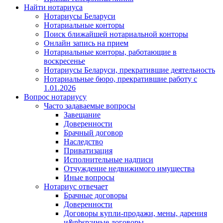
Найти нотариуса
Нотариусы Беларуси
Нотариальные конторы
Поиск ближайшей нотариальной конторы
Онлайн запись на прием
Нотариальные конторы, работающие в
воскресенье
Нотариусы Беларуси, прекратившие деятельность
Нотариальные бюро, прекратившие работу с
1.01.2026
Вопрос нотариусу
Часто задаваемые вопросы
Завещание
Доверенности
Брачный договор
Наследство
Приватизация
Исполнительные надписи
Отчуждение недвижимого имущества
Иные вопросы
Нотариус отвечает
Брачные договоры
Доверенности
Договоры купли-продажи, мены, дарения
и&nbsp;иные договоры