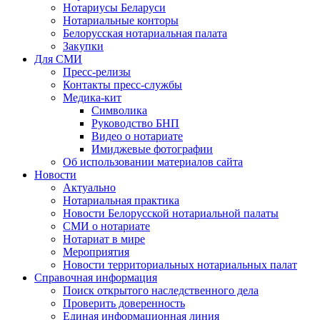
Нотариусы Беларуси
Нотариальные конторы
Белорусская нотариальная палата
Закупки
Для СМИ
Пресс-релизы
Контакты пресс-службы
Медика-кит
Символика
Руководство БНП
Видео о нотариате
Имиджевые фотографии
Об использовании материалов сайта
Новости
Актуально
Нотариальная практика
Новости Белорусской нотариальной палаты
СМИ о нотариате
Нотариат в мире
Мероприятия
Новости территориальных нотариальных палат
Справочная информация
Поиск открытого наследственного дела
Проверить доверенность
Единая информационная линия