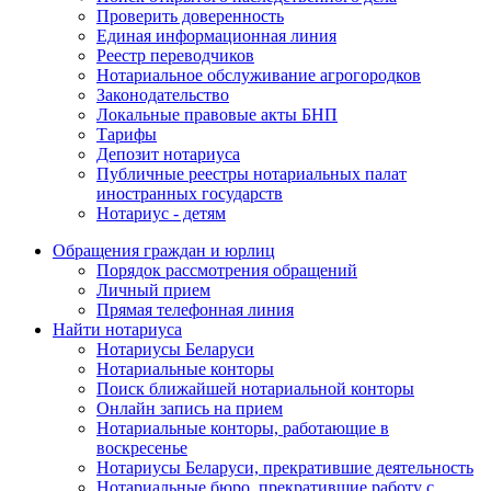
Проверить доверенность
Единая информационная линия
Реестр переводчиков
Нотариальное обслуживание агрогородков
Законодательство
Локальные правовые акты БНП
Тарифы
Депозит нотариуса
Публичные реестры нотариальных палат
иностранных государств
Нотариус - детям
Обращения граждан и юрлиц
Порядок рассмотрения обращений
Личный прием
Прямая телефонная линия
Найти нотариуса
Нотариусы Беларуси
Нотариальные конторы
Поиск ближайшей нотариальной конторы
Онлайн запись на прием
Нотариальные конторы, работающие в
воскресенье
Нотариусы Беларуси, прекратившие деятельность
Нотариальные бюро, прекратившие работу с