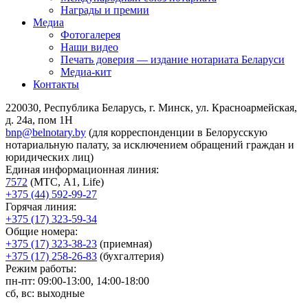
Награды и премии
Медиа
Фотогалерея
Наши видео
Печать доверия — издание нотариата Беларуси
Медиа-кит
Контакты
220030, Республика Беларусь, г. Минск, ул. Красноармейская,
д. 24а, пом 1Н
bnp@belnotary.by
(для корреспонденции в Белорусскую
нотариальную палату, за исключением обращений граждан и
юридических лиц)
Единая информационная линия:
7572
(МТС, A1, Life)
+375 (44) 592-99-27
Горячая линия:
+375 (17) 323-59-34
Общие номера:
+375 (17) 323-38-23
(приемная)
+375 (17) 258-26-83
(бухгалтерия)
Режим работы:
пн-пт: 09:00-13:00, 14:00-18:00
сб, вс: выходные