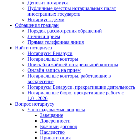
Депозит нотариуса
Публичные реестры нотариальных палат
иностранных государств
Нотариус - детям
Обращения граждан
Порядок рассмотрения обращений
Личный прием
Прямая телефонная линия
Найти нотариуса
Нотариусы Беларуси
Нотариальные конторы
Поиск ближайшей нотариальной конторы
Онлайн запись на прием
Нотариальные конторы, работающие в
воскресенье
Нотариусы Беларуси, прекратившие деятельность
Нотариальные бюро, прекратившие работу с
1.01.2026
Вопрос нотариусу
Часто задаваемые вопросы
Завещание
Доверенности
Брачный договор
Наследство
Приватизация