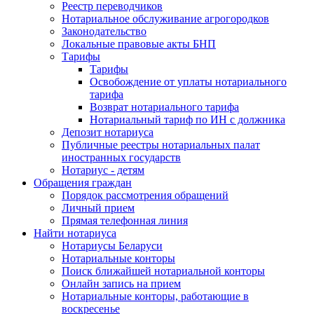
Реестр переводчиков
Нотариальное обслуживание агрогородков
Законодательство
Локальные правовые акты БНП
Тарифы
Тарифы
Освобождение от уплаты нотариального
тарифа
Возврат нотариального тарифа
Нотариальный тариф по ИН с должника
Депозит нотариуса
Публичные реестры нотариальных палат
иностранных государств
Нотариус - детям
Обращения граждан
Порядок рассмотрения обращений
Личный прием
Прямая телефонная линия
Найти нотариуса
Нотариусы Беларуси
Нотариальные конторы
Поиск ближайшей нотариальной конторы
Онлайн запись на прием
Нотариальные конторы, работающие в
воскресенье