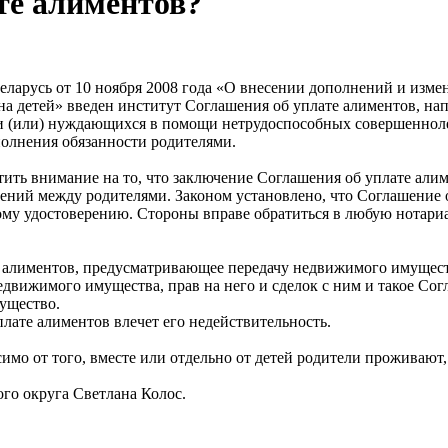
те алиментов?
еларусь от 10 ноября 2008 года «О внесении дополнений и изме
на детей» введен институт Соглашения об уплате алиментов, н
 (или) нуждающихся в помощи нетрудоспособных совершеннолет
полнения обязанности родителями.
атить внимание на то, что заключение Соглашения об уплате али
ений между родителями. Законом установлено, что Соглашение 
му удостоверению. Стороны вправе обратиться в любую нотариа
 алиментов, предусматривающее передачу недвижимого имуществ
едвижимого имущества, прав на него и сделок с ним и такое Сог
ущество.
ате алиментов влечет его недействительность.
мо от того, вместе или отдельно от детей родители проживают, 
го округа Светлана Колос.