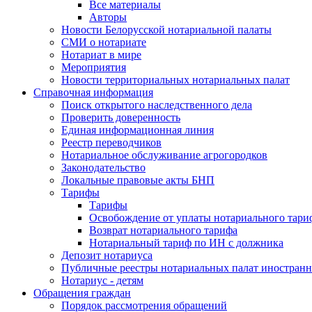
Все материалы
Авторы
Новости Белорусской нотариальной палаты
СМИ о нотариате
Нотариат в мире
Мероприятия
Новости территориальных нотариальных палат
Справочная информация
Поиск открытого наследственного дела
Проверить доверенность
Единая информационная линия
Реестр переводчиков
Нотариальное обслуживание агрогородков
Законодательство
Локальные правовые акты БНП
Тарифы
Тарифы
Освобождение от уплаты нотариального тари
Возврат нотариального тарифа
Нотариальный тариф по ИН с должника
Депозит нотариуса
Публичные реестры нотариальных палат иностранн
Нотариус - детям
Обращения граждан
Порядок рассмотрения обращений