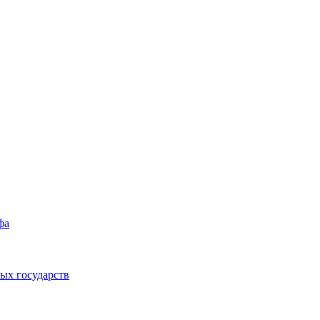
фа
ых государств