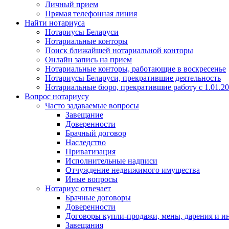
Личный прием
Прямая телефонная линия
Найти нотариуса
Нотариусы Беларуси
Нотариальные конторы
Поиск ближайшей нотариальной конторы
Онлайн запись на прием
Нотариальные конторы, работающие в воскресенье
Нотариусы Беларуси, прекратившие деятельность
Нотариальные бюро, прекратившие работу с 1.01.2
Вопрос нотариусу
Часто задаваемые вопросы
Завещание
Доверенности
Брачный договор
Наследство
Приватизация
Исполнительные надписи
Отчуждение недвижимого имущества
Иные вопросы
Нотариус отвечает
Брачные договоры
Доверенности
Договоры купли-продажи, мены, дарения и и
Завещания