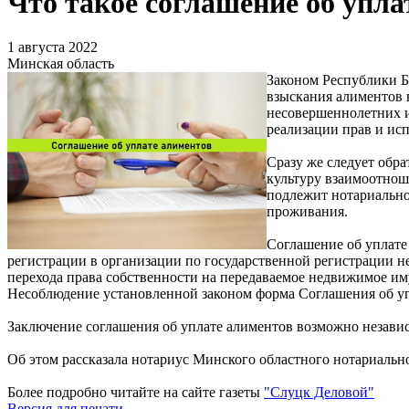
Что такое соглашение об упла
1 августа 2022
Минская область
Законом Республики Б
взыскания алиментов 
несовершеннолетних и
реализации прав и ис
Сразу же следует обр
культуру взаимоотнош
подлежит нотариально
проживания.
Соглашение об уплате
регистрации в организации по государственной регистрации н
перехода права собственности на передаваемое недвижимое им
Несоблюдение установленной законом форма Соглашения об упл
Заключение соглашения об уплате алиментов возможно независи
Об этом рассказала нотариус Минского областного нотариально
Более подробно читайте на сайте газеты
"Слуцк Деловой"
Версия для печати