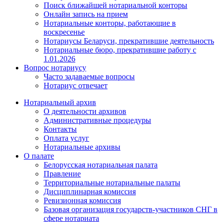
Поиск ближайшей нотариальной конторы
Онлайн запись на прием
Нотариальные конторы, работающие в
воскресенье
Нотариусы Беларуси, прекратившие деятельность
Нотариальные бюро, прекратившие работу с
1.01.2026
Вопрос нотариусу
Часто задаваемые вопросы
Нотариус отвечает
Нотариальный архив
О деятельности архивов
Административные процедуры
Контакты
Оплата услуг
Нотариальные архивы
О палате
Белорусская нотариальная палата
Правление
Территориальные нотариальные палаты
Дисциплинарная комиссия
Ревизионная комиссия
Базовая организация государств-участников СНГ в
сфере нотариата