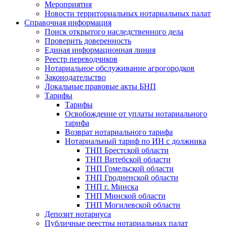
Мероприятия
Новости территориальных нотариальных палат
Справочная информация
Поиск открытого наследственного дела
Проверить доверенность
Единая информационная линия
Реестр переводчиков
Нотариальное обслуживание агрогородков
Законодательство
Локальные правовые акты БНП
Тарифы
Тарифы
Освобождение от уплаты нотариального
тарифа
Возврат нотариального тарифа
Нотариальный тариф по ИН с должника
ТНП Брестской области
ТНП Витебской области
ТНП Гомельской области
ТНП Гродненской области
ТНП г. Минска
ТНП Минской области
ТНП Могилевской области
Депозит нотариуса
Публичные реестры нотариальных палат