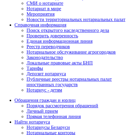
СМИ о нотариате
Нотариат в мире
Мероприятия
Новости территориальных нотариальных палат
Справочная информация
Поиск открытого наследственного дела
Проверить доверенность
Единая информационная линия
Реестр переводчиков
Нотариальное обслуживание агрогородков
Законодательство
Локальные правовые акты БНП
Тарифы
Депозит нотариуса
Публичные реестры нотариальных палат
иностранных государств
Нотариус - детям
Обращения граждан и юрлиц
Порядок рассмотрения обращений
Личный прием
Прямая телефонная линия
Найти нотариуса
Нотариусы Беларуси
Нотариальные конторы