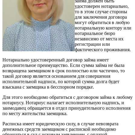
займа должен быть
удостоверен нотариально,
то в этом случае стороны
для заключения договора
могут обратиться в любую
нотариальную контору или
нотариальное бюро
независимо от места их
регистрации или
фактического проживания.
Нотариально удостоверенный договор займа имеет
дополнительное преимущество. Если сумма займа не была
возвращена заемщиком в срок полностью или частично, то
такой договор является основанием для совершения
исполнительной надписи, по которой сумма долга будет
взыскана с заемщика в бесспорном порядке.
Для этого необходимо обратиться с договором займа к любому
нотариусу. Нотариус налагает исполнительную надпись, и
заимодавец обращается в отдел принудительного исполнения
по месту жительства заемщика.
Расписка имеет юридическую силу, в случае невозврата
денежных средств заемщиком с распиской необходимо
обращаться в суд с исковым заявлением, с оплатой