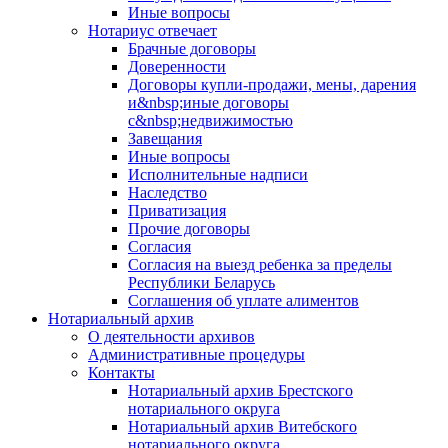
Иные вопросы
Нотариус отвечает
Брачные договоры
Доверенности
Договоры купли-продажи, мены, дарения
и&nbsp;иные договоры
с&nbsp;недвижимостью
Завещания
Иные вопросы
Исполнительные надписи
Наследство
Приватизация
Прочие договоры
Согласия
Согласия на выезд ребенка за пределы
Республики Беларусь
Соглашения об уплате алиментов
Нотариальный архив
О деятельности архивов
Административные процедуры
Контакты
Нотариальный архив Брестского
нотариального округа
Нотариальный архив Витебского
нотариального округа