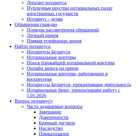
Депозит нотариуса
Публичные реестры нотариальных палат
иностранных государств
Нотариус - детям
Обращения граждан
Порядок рассмотрения обращений
Личный прием
Прямая телефонная линия
Найти нотариуса
Нотариусы Беларуси
Нотариальные конторы
Поиск ближайшей нотариальной конторы
Онлайн запись на прием
Нотариальные конторы, работающие в
воскресенье
Нотариусы Беларуси, прекратившие деятельность
Нотариальные бюро, прекратившие работу с
1.01.2026
Вопрос нотариусу
Часто задаваемые вопросы
Завещание
Доверенности
Брачный договор
Наследство
Приватизация