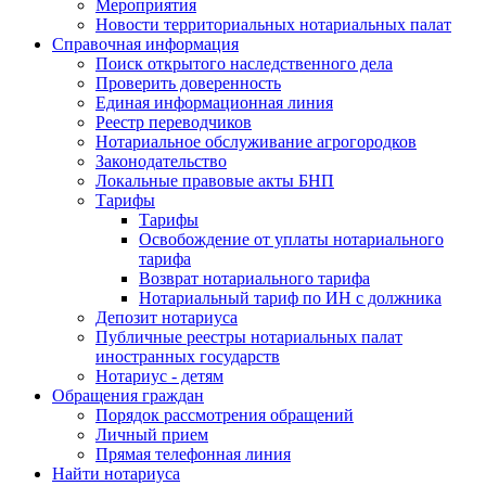
Мероприятия
Новости территориальных нотариальных палат
Справочная информация
Поиск открытого наследственного дела
Проверить доверенность
Единая информационная линия
Реестр переводчиков
Нотариальное обслуживание агрогородков
Законодательство
Локальные правовые акты БНП
Тарифы
Тарифы
Освобождение от уплаты нотариального
тарифа
Возврат нотариального тарифа
Нотариальный тариф по ИН с должника
Депозит нотариуса
Публичные реестры нотариальных палат
иностранных государств
Нотариус - детям
Обращения граждан
Порядок рассмотрения обращений
Личный прием
Прямая телефонная линия
Найти нотариуса