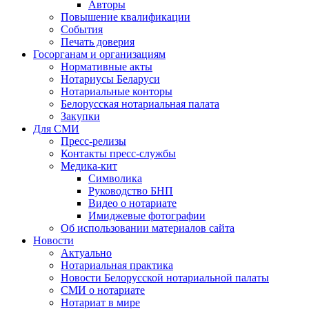
Авторы
Повышение квалификации
События
Печать доверия
Госорганам и организациям
Нормативные акты
Нотариусы Беларуси
Нотариальные конторы
Белорусская нотариальная палата
Закупки
Для СМИ
Пресс-релизы
Контакты пресс-службы
Медика-кит
Символика
Руководство БНП
Видео о нотариате
Имиджевые фотографии
Об использовании материалов сайта
Новости
Актуально
Нотариальная практика
Новости Белорусской нотариальной палаты
СМИ о нотариате
Нотариат в мире