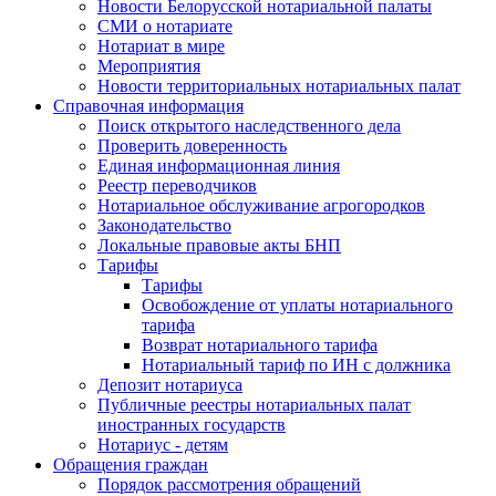
Новости Белорусской нотариальной палаты
СМИ о нотариате
Нотариат в мире
Мероприятия
Новости территориальных нотариальных палат
Справочная информация
Поиск открытого наследственного дела
Проверить доверенность
Единая информационная линия
Реестр переводчиков
Нотариальное обслуживание агрогородков
Законодательство
Локальные правовые акты БНП
Тарифы
Тарифы
Освобождение от уплаты нотариального
тарифа
Возврат нотариального тарифа
Нотариальный тариф по ИН с должника
Депозит нотариуса
Публичные реестры нотариальных палат
иностранных государств
Нотариус - детям
Обращения граждан
Порядок рассмотрения обращений