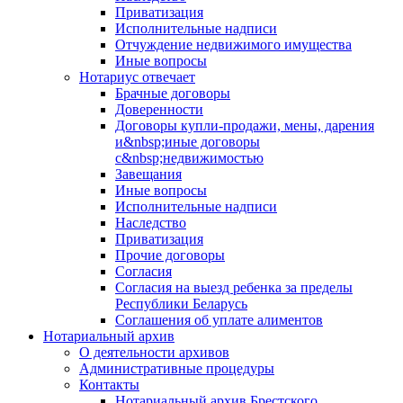
Приватизация
Исполнительные надписи
Отчуждение недвижимого имущества
Иные вопросы
Нотариус отвечает
Брачные договоры
Доверенности
Договоры купли-продажи, мены, дарения
и&nbsp;иные договоры
с&nbsp;недвижимостью
Завещания
Иные вопросы
Исполнительные надписи
Наследство
Приватизация
Прочие договоры
Согласия
Согласия на выезд ребенка за пределы
Республики Беларусь
Соглашения об уплате алиментов
Нотариальный архив
О деятельности архивов
Административные процедуры
Контакты
Нотариальный архив Брестского