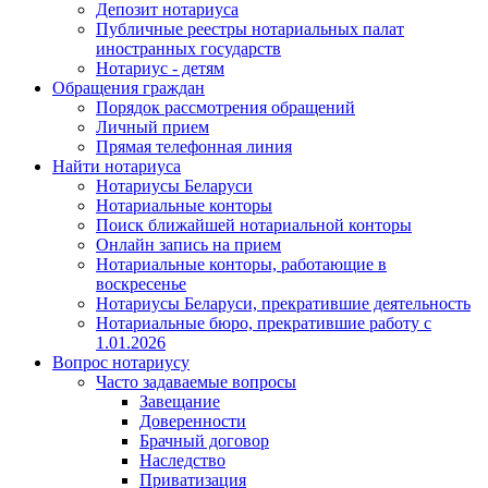
Депозит нотариуса
Публичные реестры нотариальных палат
иностранных государств
Нотариус - детям
Обращения граждан
Порядок рассмотрения обращений
Личный прием
Прямая телефонная линия
Найти нотариуса
Нотариусы Беларуси
Нотариальные конторы
Поиск ближайшей нотариальной конторы
Онлайн запись на прием
Нотариальные конторы, работающие в
воскресенье
Нотариусы Беларуси, прекратившие деятельность
Нотариальные бюро, прекратившие работу с
1.01.2026
Вопрос нотариусу
Часто задаваемые вопросы
Завещание
Доверенности
Брачный договор
Наследство
Приватизация