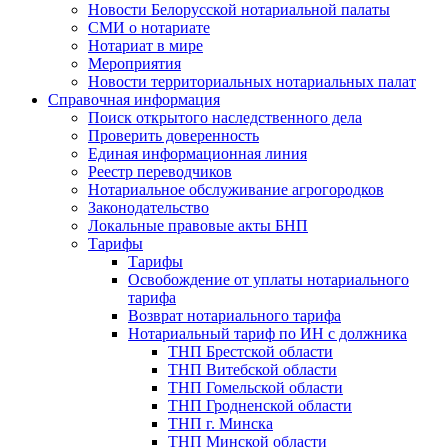
Новости Белорусской нотариальной палаты
СМИ о нотариате
Нотариат в мире
Мероприятия
Новости территориальных нотариальных палат
Справочная информация
Поиск открытого наследственного дела
Проверить доверенность
Единая информационная линия
Реестр переводчиков
Нотариальное обслуживание агрогородков
Законодательство
Локальные правовые акты БНП
Тарифы
Тарифы
Освобождение от уплаты нотариального
тарифа
Возврат нотариального тарифа
Нотариальный тариф по ИН с должника
ТНП Брестской области
ТНП Витебской области
ТНП Гомельской области
ТНП Гродненской области
ТНП г. Минска
ТНП Минской области