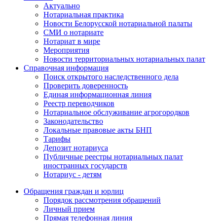
Актуально
Нотариальная практика
Новости Белорусской нотариальной палаты
СМИ о нотариате
Нотариат в мире
Мероприятия
Новости территориальных нотариальных палат
Справочная информация
Поиск открытого наследственного дела
Проверить доверенность
Единая информационная линия
Реестр переводчиков
Нотариальное обслуживание агрогородков
Законодательство
Локальные правовые акты БНП
Тарифы
Депозит нотариуса
Публичные реестры нотариальных палат
иностранных государств
Нотариус - детям
Обращения граждан и юрлиц
Порядок рассмотрения обращений
Личный прием
Прямая телефонная линия