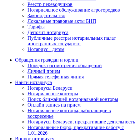
Реестр переводчиков
Нотариальное обслуживание агрогородков
Законодательство
Локальные правовые акты БНП
Тарифы
Депозит нотариуса
Публичные реестры нотариальных палат
иностранных государств
Нотариус - детям
Обращения граждан и юрлиц
Порядок рассмотрения обращений
Личный прием
Прямая телефонная линия
Найти нотариуса
Нотариусы Беларуси
Нотариальные конторы
Поиск ближайшей нотариальной конторы
Онлайн запись на прием
Нотариальные конторы, работающие в
воскресенье
Нотариусы Беларуси, прекратившие деятельность
Нотариальные бюро, прекратившие работу с
1.01.2026
Вопрос нотариусу