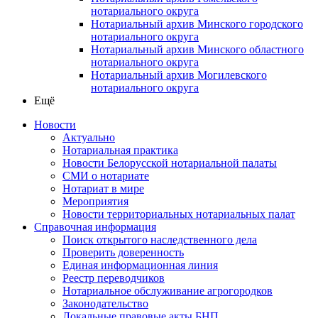
нотариального округа
Нотариальный архив Минского городского
нотариального округа
Нотариальный архив Минского областного
нотариального округа
Нотариальный архив Могилевского
нотариального округа
Ещё
Новости
Актуально
Нотариальная практика
Новости Белорусской нотариальной палаты
СМИ о нотариате
Нотариат в мире
Мероприятия
Новости территориальных нотариальных палат
Справочная информация
Поиск открытого наследственного дела
Проверить доверенность
Единая информационная линия
Реестр переводчиков
Нотариальное обслуживание агрогородков
Законодательство
Локальные правовые акты БНП