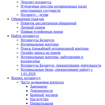
Депозит нотариуса
Публичные реестры нотариальных палат
иностранных государств
Нотариус - детям
Обращения граждан
Порядок рассмотрения обращений
Личный прием
Прямая телефонная линия
Найти нотариуса
Нотариусы Беларуси
Нотариальные конторы
Поиск ближайшей нотариальной конторы
Онлайн запись на прием
Нотариальные конторы, работающие в
воскресенье
Нотариусы Беларуси, прекратившие деятельность
Нотариальные бюро, прекратившие работу с
1.01.2026
Вопрос нотариусу
Часто задаваемые вопросы
Завещание
Доверенности
Брачный договор
Наследство
Приватизация