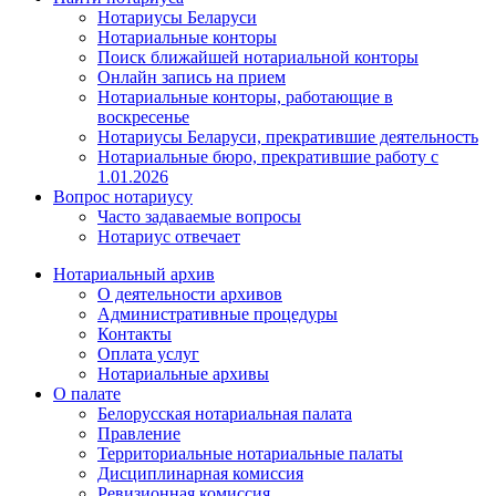
Нотариусы Беларуси
Нотариальные конторы
Поиск ближайшей нотариальной конторы
Онлайн запись на прием
Нотариальные конторы, работающие в
воскресенье
Нотариусы Беларуси, прекратившие деятельность
Нотариальные бюро, прекратившие работу с
1.01.2026
Вопрос нотариусу
Часто задаваемые вопросы
Нотариус отвечает
Нотариальный архив
О деятельности архивов
Административные процедуры
Контакты
Оплата услуг
Нотариальные архивы
О палате
Белорусская нотариальная палата
Правление
Территориальные нотариальные палаты
Дисциплинарная комиссия
Ревизионная комиссия