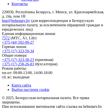
Контакты
220030, Республика Беларусь, г. Минск, ул. Красноармейская,
д. 24а, пом 1Н
bnp@belnotary.by
(для корреспонденции в Белорусскую
нотариальную палату, за исключением обращений граждан и
юридических лиц)
Единая информационная линия:
7572
(МТС, A1, Life)
+375 (44) 592-99-27
Горячая линия:
+375 (17) 323-59-34
Общие номера:
+375 (17) 323-38-23
(приемная)
+375 (17) 258-26-83
(бухгалтерия)
Режим работы:
пн-пт: 09:00-13:00, 14:00-18:00
сб, вс: выходные
Карта сайта
Выбор настроек cookie
© 2025, Белорусская нотариальная палата. Все права
защищены.
При использовании материалов сайта ссылка на belnotary.by