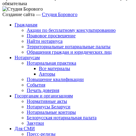
обязательна
Создание сайта —
Студия Борового
Гражданам
Акции по бесплатному консультированию
Правовое просвещение
Найти нотариуса
Территориальные нотариальные палаты
Обращения граждан и юридических лиц
Нотариусам
Нотариальная практика
Все материалы
Авторы
Повышение квалификации
События
Печать доверия
Госорганам и организациям
Нормативные акты
Нотариусы Беларуси
Нотариальные конторы
Белорусская нотариальная палата
Закупки
Для СМИ
Пресс-релизы