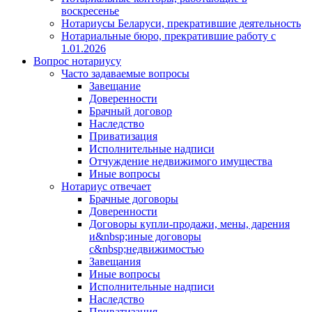
воскресенье
Нотариусы Беларуси, прекратившие деятельность
Нотариальные бюро, прекратившие работу с
1.01.2026
Вопрос нотариусу
Часто задаваемые вопросы
Завещание
Доверенности
Брачный договор
Наследство
Приватизация
Исполнительные надписи
Отчуждение недвижимого имущества
Иные вопросы
Нотариус отвечает
Брачные договоры
Доверенности
Договоры купли-продажи, мены, дарения
и&nbsp;иные договоры
с&nbsp;недвижимостью
Завещания
Иные вопросы
Исполнительные надписи
Наследство
Приватизация