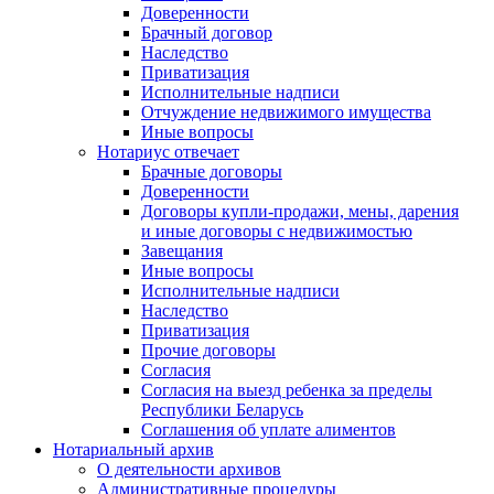
Доверенности
Брачный договор
Наследство
Приватизация
Исполнительные надписи
Отчуждение недвижимого имущества
Иные вопросы
Нотариус отвечает
Брачные договоры
Доверенности
Договоры купли-продажи, мены, дарения
и иные договоры с недвижимостью
Завещания
Иные вопросы
Исполнительные надписи
Наследство
Приватизация
Прочие договоры
Согласия
Согласия на выезд ребенка за пределы
Республики Беларусь
Соглашения об уплате алиментов
Нотариальный архив
О деятельности архивов
Административные процедуры