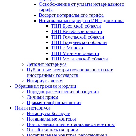
Освобождение от уплаты нотариального
тарифа
Возврат нотариального тарифа
Нотариальный тариф по ИН с должника
ТНП Брестской области
ТНП Витебской области
ТНП Гомельской области
ТНП Гродненской области
ТНП г. Минска
ТНП Минской области
ТНП Могилевской области
Депозит нотариуса
Публичные реестры нотариальных палат
иностранных государств
Нотариус - детям
Обращения граждан и юрлиц
Порядок рассмотрения обращений
Личный прием
Прямая телефонная линия
Найти нотариуса
Нотариусы Беларуси
Нотариальные конторы
Поиск ближайшей нотариальной конторы
Онлайн запись на прием
Нотариальные конторы, работающие в