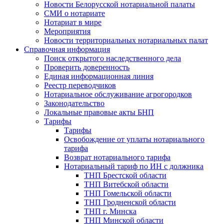
Новости Белорусской нотариальной палаты
СМИ о нотариате
Нотариат в мире
Мероприятия
Новости территориальных нотариальных палат
Справочная информация
Поиск открытого наследственного дела
Проверить доверенность
Единая информационная линия
Реестр переводчиков
Нотариальное обслуживание агрогородков
Законодательство
Локальные правовые акты БНП
Тарифы
Тарифы
Освобождение от уплаты нотариального
тарифа
Возврат нотариального тарифа
Нотариальный тариф по ИН с должника
ТНП Брестской области
ТНП Витебской области
ТНП Гомельской области
ТНП Гродненской области
ТНП г. Минска
ТНП Минской области