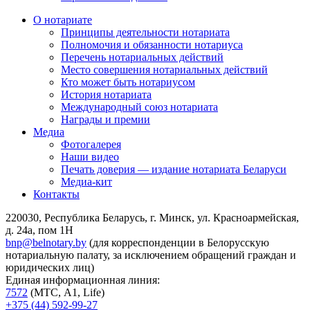
О нотариате
Принципы деятельности нотариата
Полномочия и обязанности нотариуса
Перечень нотариальных действий
Место совершения нотариальных действий
Кто может быть нотариусом
История нотариата
Международный союз нотариата
Награды и премии
Медиа
Фотогалерея
Наши видео
Печать доверия — издание нотариата Беларуси
Медиа-кит
Контакты
220030, Республика Беларусь, г. Минск, ул. Красноармейская,
д. 24а, пом 1Н
bnp@belnotary.by
(для корреспонденции в Белорусскую
нотариальную палату, за исключением обращений граждан и
юридических лиц)
Единая информационная линия:
7572
(МТС, A1, Life)
+375 (44) 592-99-27