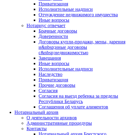
Приватизация
Исполнительные надписи
Отчуждение недвижимого имущества
Иные вопросы
Нотариус отвечает
Брачные договоры
Доверенности
Договоры купли-продажи, мены, дарения
и&nbsp;иные договоры
с&nbsp;недвижимостью
Завещания
Иные вопросы
Исполнительные надписи
Наследство
Приватизация
Прочие договоры
Согласия
Согласия на выезд ребенка за пределы
Республики Беларусь
Соглашения об уплате алиментов
Нотариальный архив
О деятельности архивов
Административные процедуры
Контакты
Нотариальный архив Брестского