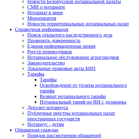
Новости Белорусской нотариальной палаты
СМИ о нотариате
Нотариат в мире
Мероприятия
Новости территориальных нотариальных палат
Справочная информация
Поиск открытого наследственного дела
Проверить доверенность
Единая информационная линия
Реестр переводчиков
Нотариальное обслуживание агрогородков
Законодательство
Локальные правовые акты БНП
Тарифы
Тарифы
Освобождение от уплаты нотариального
тарифа
Возврат нотариального тарифа
Нотариальный тариф по ИН с должника
Депозит нотариуса
Публичные реестры нотариальных палат
иностранных государств
Нотариус - детям
Обращения граждан
Порядок рассмотрения обращений