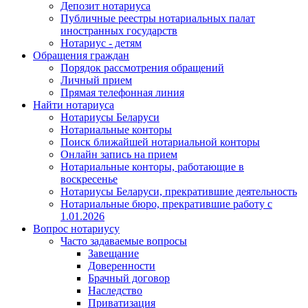
Депозит нотариуса
Публичные реестры нотариальных палат
иностранных государств
Нотариус - детям
Обращения граждан
Порядок рассмотрения обращений
Личный прием
Прямая телефонная линия
Найти нотариуса
Нотариусы Беларуси
Нотариальные конторы
Поиск ближайшей нотариальной конторы
Онлайн запись на прием
Нотариальные конторы, работающие в
воскресенье
Нотариусы Беларуси, прекратившие деятельность
Нотариальные бюро, прекратившие работу с
1.01.2026
Вопрос нотариусу
Часто задаваемые вопросы
Завещание
Доверенности
Брачный договор
Наследство
Приватизация