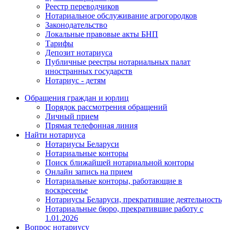
Реестр переводчиков
Нотариальное обслуживание агрогородков
Законодательство
Локальные правовые акты БНП
Тарифы
Депозит нотариуса
Публичные реестры нотариальных палат
иностранных государств
Нотариус - детям
Обращения граждан и юрлиц
Порядок рассмотрения обращений
Личный прием
Прямая телефонная линия
Найти нотариуса
Нотариусы Беларуси
Нотариальные конторы
Поиск ближайшей нотариальной конторы
Онлайн запись на прием
Нотариальные конторы, работающие в
воскресенье
Нотариусы Беларуси, прекратившие деятельность
Нотариальные бюро, прекратившие работу с
1.01.2026
Вопрос нотариусу