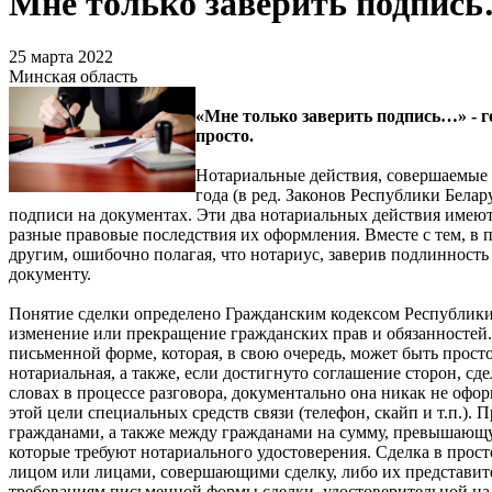
Мне только заверить подпис
25 марта 2022
Минская область
«Мне только заверить подпись…» - г
просто.
Нотариальные действия, совершаемые н
года (в ред. Законов Республики Белар
подписи на документах. Эти два нотариальных действия имеют
разные правовые последствия их оформления. Вместе с тем, в 
другим, ошибочно полагая, что нотариус, заверив подлинност
документу.
Понятие сделки определено Гражданским кодексом Республики 
изменение или прекращение гражданских прав и обязанностей.
письменной форме, которая, в свою очередь, может быть прост
нотариальная, а также, если достигнуто соглашение сторон, сд
словах в процессе разговора, документально она никак не офо
этой цели специальных средств связи (телефон, скайп и т.п.
гражданами, а также между гражданами на сумму, превышающую
которые требуют нотариального удостоверения. Сделка в про
лицом или лицами, совершающими сделку, либо их представите
требованиям письменной формы сделки, удостоверительной н