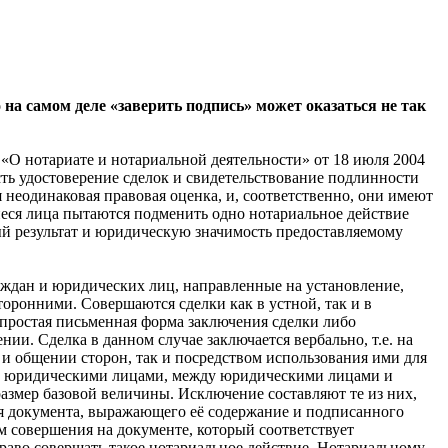
на самом деле «заверить подпись» может оказаться не так
«О нотариате и нотариальной деятельности» от 18 июля 2004
 есть удостоверение сделок и свидетельствование подлинности
неодинаковая правовая оценка, и, соответственно, они имеют
иеся лица пытаются подменить одно нотариальное действие
мый результат и юридическую значимость предоставляемому
аждан и юридических лиц, направленные на установление,
оронними. Совершаются сделки как в устной, так и в
 простая письменная форма заключения сделки либо
нии. Сделка в данном случае заключается вербально, т.е. на
 и общении сторон, так и посредством использования ими для
жду юридическими лицами, между юридическими лицами и
азмер базовой величины. Исключение составляют те из них,
ия документа, выражающего её содержание и подписанного
м совершения на документе, который соответствует
аво совершать такое нотариальное действие. Нотариальному