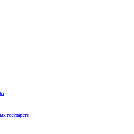
фа
ых государств