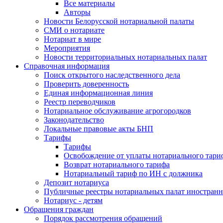
Все материалы
Авторы
Новости Белорусской нотариальной палаты
СМИ о нотариате
Нотариат в мире
Мероприятия
Новости территориальных нотариальных палат
Справочная информация
Поиск открытого наследственного дела
Проверить доверенность
Единая информационная линия
Реестр переводчиков
Нотариальное обслуживание агрогородков
Законодательство
Локальные правовые акты БНП
Тарифы
Тарифы
Освобождение от уплаты нотариального тари
Возврат нотариального тарифа
Нотариальный тариф по ИН с должника
Депозит нотариуса
Публичные реестры нотариальных палат иностранн
Нотариус - детям
Обращения граждан
Порядок рассмотрения обращений