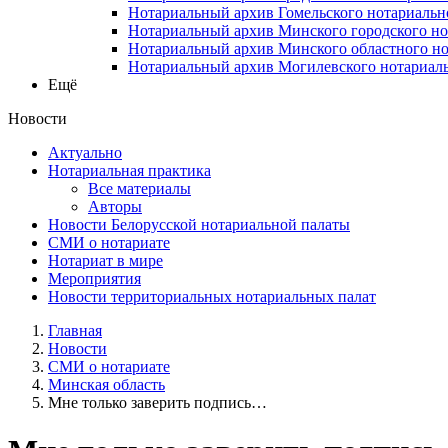
Нотариальный архив Гомельского нотариальн
Нотариальный архив Минского городского но
Нотариальный архив Минского областного но
Нотариальный архив Могилевского нотариаль
Ещё
Новости
Актуально
Нотариальная практика
Все материалы
Авторы
Новости Белорусской нотариальной палаты
СМИ о нотариате
Нотариат в мире
Мероприятия
Новости территориальных нотариальных палат
Главная
Новости
СМИ о нотариате
Минская область
Мне только заверить подпись…