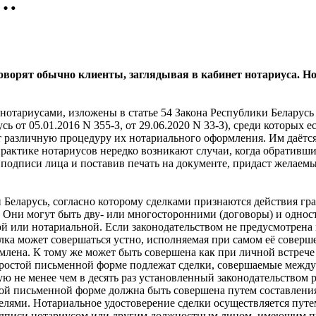
ь…
оворят обычно клиенты, заглядывая в кабинет нотариуса. Но 
отариусами, изложены в статье 54 Закона Республики Беларусь 
усь от 05.01.2016 N 355-З, от 29.06.2020 N 33-З), среди которых
 различную процедуру их нотариального оформления. Им даётся 
практике нотариусов нередко возникают случаи, когда обративш
ь подписи лица и поставив печать на документе, придаст желае
Беларусь, согласно которому сделками признаются действия гр
 Они могут быть дву- или многосторонними (договоры) и одност
ой или нотариальной. Если законодательством не предусмотрена
елка может совершаться устно, исполняемая при самом её соверше
рмлена. К тому же может быть совершена как при личной встрече
). Простой письменной форме подлежат сделки, совершаемые ме
 не менее чем в десять раз установленный законодательством р
стой письменной форме должна быть совершена путем составлен
лями. Нотариальное удостоверение сделки осуществляется путе
адписи нотариусом или другим должностным лицом, имеющим пр