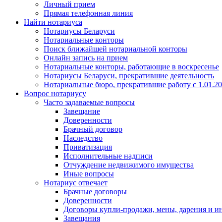
Личный прием
Прямая телефонная линия
Найти нотариуса
Нотариусы Беларуси
Нотариальные конторы
Поиск ближайшей нотариальной конторы
Онлайн запись на прием
Нотариальные конторы, работающие в воскресенье
Нотариусы Беларуси, прекратившие деятельность
Нотариальные бюро, прекратившие работу с 1.01.2
Вопрос нотариусу
Часто задаваемые вопросы
Завещание
Доверенности
Брачный договор
Наследство
Приватизация
Исполнительные надписи
Отчуждение недвижимого имущества
Иные вопросы
Нотариус отвечает
Брачные договоры
Доверенности
Договоры купли-продажи, мены, дарения и и
Завещания