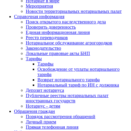
Нотариат в мире
Мероприятия
Новости территориальных нотариальных палат
Справочная информация
Поиск открытого наследственного дела
Проверить доверенность
Единая информационная линия
Реестр переводчиков
Нотариальное обслуживание агрогородков
Законодательство
Локальные правовые акты БНП
Тарифы
Тарифы
Освобождение от уплаты нотариального
тарифа
Возврат нотариального тарифа
Нотариальный тариф по ИН с должника
Депозит нотариуса
Публичные реестры нотариальных палат
иностранных государств
Нотариус - детям
Обращения граждан
Порядок рассмотрения обращений
Личный прием
Прямая телефонная линия