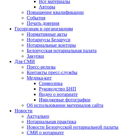
Все материалы
Авторы
Повышение квалификации
События
Печать доверия
Госорганам и организациям
Нормативные акты
Нотариусы Беларуси
Нотариальные конторы
Белорусская нотариальная палата
Закупки
Для СМИ
Пресс-релизы
Контакты пресс-службы
Медика-кит
Символика
Руководство БНП
Видео о нотариате
Имиджевые фотографии
Об использовании материалов сайта
Новости
Актуально
Нотариальная практика
Новости Белорусской нотариальной палаты
СМИ о нотариате