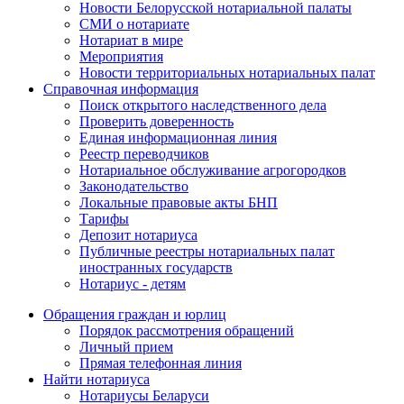
Новости Белорусской нотариальной палаты
СМИ о нотариате
Нотариат в мире
Мероприятия
Новости территориальных нотариальных палат
Справочная информация
Поиск открытого наследственного дела
Проверить доверенность
Единая информационная линия
Реестр переводчиков
Нотариальное обслуживание агрогородков
Законодательство
Локальные правовые акты БНП
Тарифы
Депозит нотариуса
Публичные реестры нотариальных палат
иностранных государств
Нотариус - детям
Обращения граждан и юрлиц
Порядок рассмотрения обращений
Личный прием
Прямая телефонная линия
Найти нотариуса
Нотариусы Беларуси