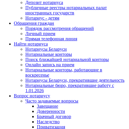
Депозит нотариуса
Публичные реестры нотариальных палат
иностранных государств
Нотариус - детям
Обращения граждан
Порядок рассмотрения обращений
Личный прием
Прямая телефонная линия
Найти нотариуса
Нотариусы Беларуси
Нотариальные конторы
Поиск ближайшей нотариальной конторы
Онлайн запись на прием
Нотариальные конторы, работающие в
воскресенье
Нотариусы Беларуси, прекратившие деятельность
Нотариальные бюро, прекратившие работу с
1.01.2026
Вопрос нотариусу
Часто задаваемые вопросы
Завещание
Доверенности
Брачный договор
Наследство
Приватизация