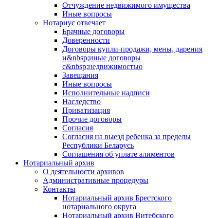
Отчуждение недвижимого имущества
Иные вопросы
Нотариус отвечает
Брачные договоры
Доверенности
Договоры купли-продажи, мены, дарения
и&nbsp;иные договоры
с&nbsp;недвижимостью
Завещания
Иные вопросы
Исполнительные надписи
Наследство
Приватизация
Прочие договоры
Согласия
Согласия на выезд ребенка за пределы
Республики Беларусь
Соглашения об уплате алиментов
Нотариальный архив
О деятельности архивов
Административные процедуры
Контакты
Нотариальный архив Брестского
нотариального округа
Нотариальный архив Витебского