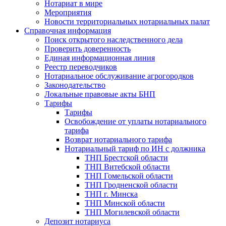
Нотариат в мире
Мероприятия
Новости территориальных нотариальных палат
Справочная информация
Поиск открытого наследственного дела
Проверить доверенность
Единая информационная линия
Реестр переводчиков
Нотариальное обслуживание агрогородков
Законодательство
Локальные правовые акты БНП
Тарифы
Тарифы
Освобождение от уплаты нотариального
тарифа
Возврат нотариального тарифа
Нотариальный тариф по ИН с должника
ТНП Брестской области
ТНП Витебской области
ТНП Гомельской области
ТНП Гродненской области
ТНП г. Минска
ТНП Минской области
ТНП Могилевской области
Депозит нотариуса