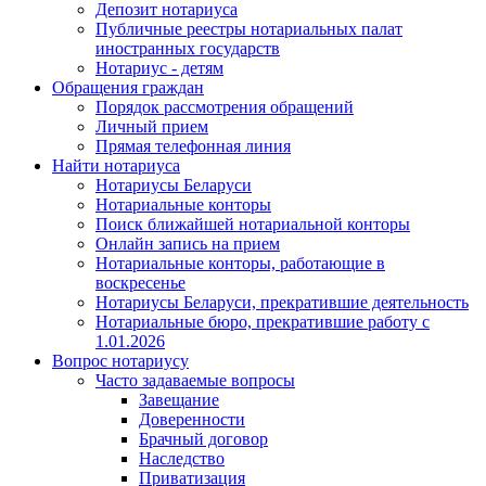
Депозит нотариуса
Публичные реестры нотариальных палат
иностранных государств
Нотариус - детям
Обращения граждан
Порядок рассмотрения обращений
Личный прием
Прямая телефонная линия
Найти нотариуса
Нотариусы Беларуси
Нотариальные конторы
Поиск ближайшей нотариальной конторы
Онлайн запись на прием
Нотариальные конторы, работающие в
воскресенье
Нотариусы Беларуси, прекратившие деятельность
Нотариальные бюро, прекратившие работу с
1.01.2026
Вопрос нотариусу
Часто задаваемые вопросы
Завещание
Доверенности
Брачный договор
Наследство
Приватизация