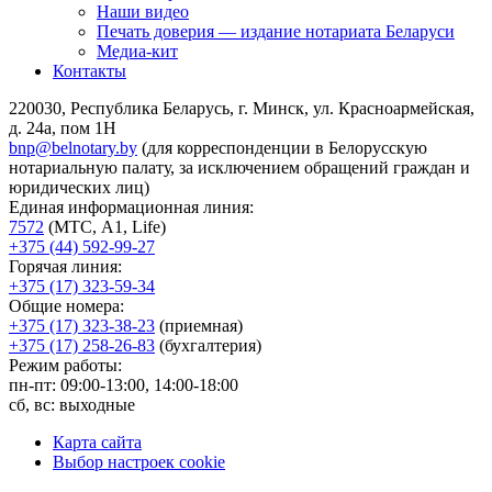
Наши видео
Печать доверия — издание нотариата Беларуси
Медиа-кит
Контакты
220030, Республика Беларусь, г. Минск, ул. Красноармейская,
д. 24а, пом 1Н
bnp@belnotary.by
(для корреспонденции в Белорусскую
нотариальную палату, за исключением обращений граждан и
юридических лиц)
Единая информационная линия:
7572
(МТС, A1, Life)
+375 (44) 592-99-27
Горячая линия:
+375 (17) 323-59-34
Общие номера:
+375 (17) 323-38-23
(приемная)
+375 (17) 258-26-83
(бухгалтерия)
Режим работы:
пн-пт: 09:00-13:00, 14:00-18:00
сб, вс: выходные
Карта сайта
Выбор настроек cookie