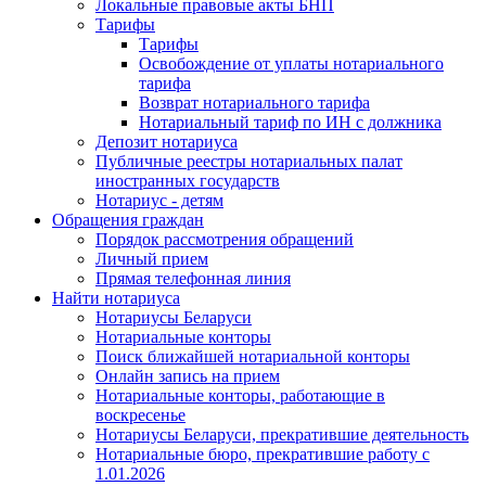
Локальные правовые акты БНП
Тарифы
Тарифы
Освобождение от уплаты нотариального
тарифа
Возврат нотариального тарифа
Нотариальный тариф по ИН с должника
Депозит нотариуса
Публичные реестры нотариальных палат
иностранных государств
Нотариус - детям
Обращения граждан
Порядок рассмотрения обращений
Личный прием
Прямая телефонная линия
Найти нотариуса
Нотариусы Беларуси
Нотариальные конторы
Поиск ближайшей нотариальной конторы
Онлайн запись на прием
Нотариальные конторы, работающие в
воскресенье
Нотариусы Беларуси, прекратившие деятельность
Нотариальные бюро, прекратившие работу с
1.01.2026