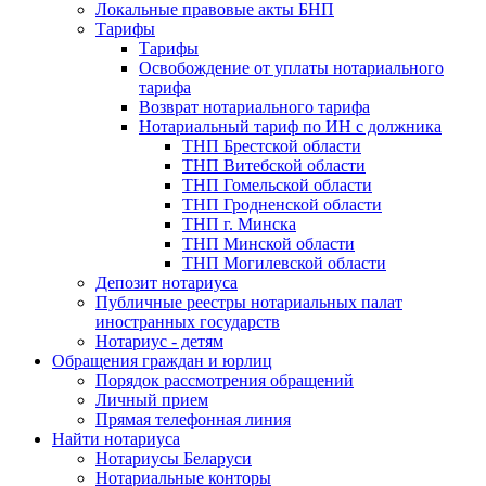
Локальные правовые акты БНП
Тарифы
Тарифы
Освобождение от уплаты нотариального
тарифа
Возврат нотариального тарифа
Нотариальный тариф по ИН с должника
ТНП Брестской области
ТНП Витебской области
ТНП Гомельской области
ТНП Гродненской области
ТНП г. Минска
ТНП Минской области
ТНП Могилевской области
Депозит нотариуса
Публичные реестры нотариальных палат
иностранных государств
Нотариус - детям
Обращения граждан и юрлиц
Порядок рассмотрения обращений
Личный прием
Прямая телефонная линия
Найти нотариуса
Нотариусы Беларуси
Нотариальные конторы