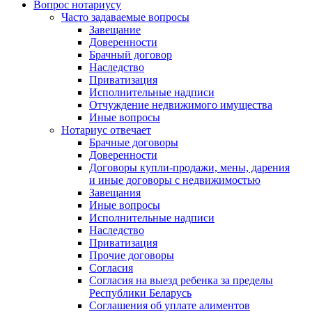
Вопрос нотариусу
Часто задаваемые вопросы
Завещание
Доверенности
Брачный договор
Наследство
Приватизация
Исполнительные надписи
Отчуждение недвижимого имущества
Иные вопросы
Нотариус отвечает
Брачные договоры
Доверенности
Договоры купли-продажи, мены, дарения
и иные договоры с недвижимостью
Завещания
Иные вопросы
Исполнительные надписи
Наследство
Приватизация
Прочие договоры
Согласия
Согласия на выезд ребенка за пределы
Республики Беларусь
Соглашения об уплате алиментов