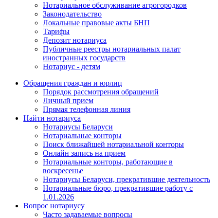
Нотариальное обслуживание агрогородков
Законодательство
Локальные правовые акты БНП
Тарифы
Депозит нотариуса
Публичные реестры нотариальных палат
иностранных государств
Нотариус - детям
Обращения граждан и юрлиц
Порядок рассмотрения обращений
Личный прием
Прямая телефонная линия
Найти нотариуса
Нотариусы Беларуси
Нотариальные конторы
Поиск ближайшей нотариальной конторы
Онлайн запись на прием
Нотариальные конторы, работающие в
воскресенье
Нотариусы Беларуси, прекратившие деятельность
Нотариальные бюро, прекратившие работу с
1.01.2026
Вопрос нотариусу
Часто задаваемые вопросы