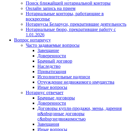
Поиск ближайшей нотариальной конторы
Онлайн запись на прием
Нотариальные конторы, работающие в
воскресенье
Нотариусы Беларуси, прекратившие деятельность
Нотариальные бюро, прекратившие работу с
1.01.2026
Вопрос нотариусу
Часто задаваемые вопросы
Завещание
Доверенности
Брачный договор
Наследство
Приватизация
Исполнительные надписи
Отчуждение недвижимого имущества
Иные вопросы
Нотариус отвечает
Брачные договоры
Доверенности
Договоры купли-продажи, мены, дарения
и&nbsp;иные договоры
с&nbsp;недвижимостью
Завещания
Иные вопросы