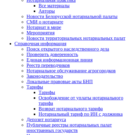
Нотариальная практика
Все материалы
Авторы
Новости Белорусской нотариальной палаты
СМИ о нотариате
Нотариат в мире
Мероприятия
Новости территориальных нотариальных палат
Справочная информация
Поиск открытого наследственного дела
Проверить доверенность
Единая информационная линия
Реестр переводчиков
Нотариальное обслуживание агрогородков
Законодательство
Локальные правовые акты БНП
Тарифы
Тарифы
Освобождение от уплаты нотариального
тарифа
Возврат нотариального тарифа
Нотариальный тариф по ИН с должника
Депозит нотариуса
Публичные реестры нотариальных палат
иностранных государств