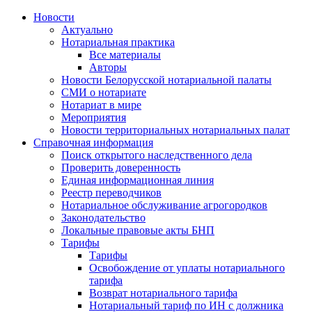
Новости
Актуально
Нотариальная практика
Все материалы
Авторы
Новости Белорусской нотариальной палаты
СМИ о нотариате
Нотариат в мире
Мероприятия
Новости территориальных нотариальных палат
Справочная информация
Поиск открытого наследственного дела
Проверить доверенность
Единая информационная линия
Реестр переводчиков
Нотариальное обслуживание агрогородков
Законодательство
Локальные правовые акты БНП
Тарифы
Тарифы
Освобождение от уплаты нотариального
тарифа
Возврат нотариального тарифа
Нотариальный тариф по ИН с должника