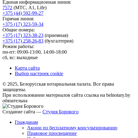
Единая информационная линия:
7572
(МТС, A1, Life)
+375 (44) 592-99-27
Горячая линия:
+375 (17) 323-59-34
Общие номера:
+375 (17) 323-38-23
(приемная)
+375 (17) 258-26-83
(бухгалтерия)
Режим работы:
пн-пт: 09:00-13:00, 14:00-18:00
сб, вс: выходные
Карта сайта
Выбор настроек cookie
© 2025, Белорусская нотариальная палата. Все права
защищены.
При использовании материалов сайта ссылка на belnotary.by
обязательна
Создание сайта —
Студия Борового
Гражданам
Акции по бесплатному консультированию
Правовое просвещение