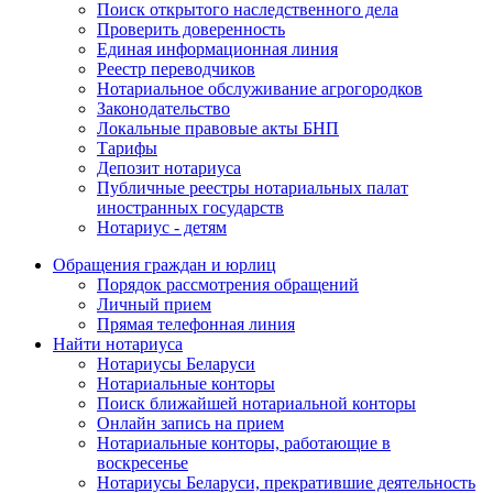
Поиск открытого наследственного дела
Проверить доверенность
Единая информационная линия
Реестр переводчиков
Нотариальное обслуживание агрогородков
Законодательство
Локальные правовые акты БНП
Тарифы
Депозит нотариуса
Публичные реестры нотариальных палат
иностранных государств
Нотариус - детям
Обращения граждан и юрлиц
Порядок рассмотрения обращений
Личный прием
Прямая телефонная линия
Найти нотариуса
Нотариусы Беларуси
Нотариальные конторы
Поиск ближайшей нотариальной конторы
Онлайн запись на прием
Нотариальные конторы, работающие в
воскресенье
Нотариусы Беларуси, прекратившие деятельность