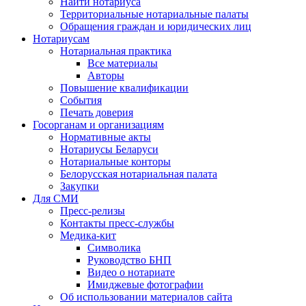
Найти нотариуса
Территориальные нотариальные палаты
Обращения граждан и юридических лиц
Нотариусам
Нотариальная практика
Все материалы
Авторы
Повышение квалификации
События
Печать доверия
Госорганам и организациям
Нормативные акты
Нотариусы Беларуси
Нотариальные конторы
Белорусская нотариальная палата
Закупки
Для СМИ
Пресс-релизы
Контакты пресс-службы
Медика-кит
Символика
Руководство БНП
Видео о нотариате
Имиджевые фотографии
Об использовании материалов сайта