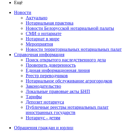
Ещё
Новости
Актуально
Нотариальная практика
Новости Белорусской нотариальной палаты
СМИ о нотариате
Нотариат в мире
Мероприятия
Новости территориальных нотариальных палат
Справочная информация
Поиск открытого наследственного дела
Проверить доверенность
Единая информационная линия
Реестр переводчиков
Нотариальное обслуживание агрогородков
Законодательство
Локальные правовые акты БНП
Тарифы
Депозит нотариуса
Публичные реестры нотариальных палат
иностранных государств
Нотариус - детям
Обращения граждан и юрлиц