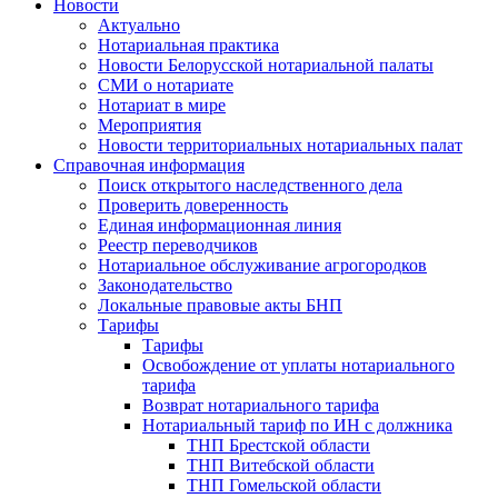
Новости
Актуально
Нотариальная практика
Новости Белорусской нотариальной палаты
СМИ о нотариате
Нотариат в мире
Мероприятия
Новости территориальных нотариальных палат
Справочная информация
Поиск открытого наследственного дела
Проверить доверенность
Единая информационная линия
Реестр переводчиков
Нотариальное обслуживание агрогородков
Законодательство
Локальные правовые акты БНП
Тарифы
Тарифы
Освобождение от уплаты нотариального
тарифа
Возврат нотариального тарифа
Нотариальный тариф по ИН с должника
ТНП Брестской области
ТНП Витебской области
ТНП Гомельской области