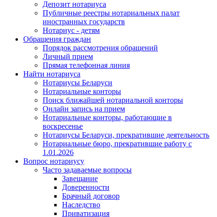
Депозит нотариуса
Публичные реестры нотариальных палат
иностранных государств
Нотариус - детям
Обращения граждан
Порядок рассмотрения обращений
Личный прием
Прямая телефонная линия
Найти нотариуса
Нотариусы Беларуси
Нотариальные конторы
Поиск ближайшей нотариальной конторы
Онлайн запись на прием
Нотариальные конторы, работающие в
воскресенье
Нотариусы Беларуси, прекратившие деятельность
Нотариальные бюро, прекратившие работу с
1.01.2026
Вопрос нотариусу
Часто задаваемые вопросы
Завещание
Доверенности
Брачный договор
Наследство
Приватизация