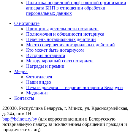
Политика первичной профсоюзной организации
аппарата БНП в отношении обработки
персональных данных
О нотариате
Принципы деятельности нотариата
Полномочия и обязанности нотариуса
Перечень нотариальных действий
Место совершения нотариальных действий
Кто может быть нотариусом
История нотариата
Международный союз нотариата
Награды и премии
Медиа
Фотогалерея
Наши видео
Печать доверия — издание нотариата Беларуси
Медиа-кит
Контакты
220030, Республика Беларусь, г. Минск, ул. Красноармейская,
д. 24а, пом 1Н
bnp@belnotary.by
(для корреспонденции в Белорусскую
нотариальную палату, за исключением обращений граждан и
юридических лиц)