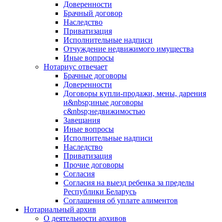
Доверенности
Брачный договор
Наследство
Приватизация
Исполнительные надписи
Отчуждение недвижимого имущества
Иные вопросы
Нотариус отвечает
Брачные договоры
Доверенности
Договоры купли-продажи, мены, дарения
и&nbsp;иные договоры
с&nbsp;недвижимостью
Завещания
Иные вопросы
Исполнительные надписи
Наследство
Приватизация
Прочие договоры
Согласия
Согласия на выезд ребенка за пределы
Республики Беларусь
Соглашения об уплате алиментов
Нотариальный архив
О деятельности архивов