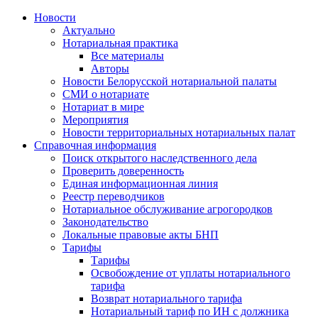
Новости
Актуально
Нотариальная практика
Все материалы
Авторы
Новости Белорусской нотариальной палаты
СМИ о нотариате
Нотариат в мире
Мероприятия
Новости территориальных нотариальных палат
Справочная информация
Поиск открытого наследственного дела
Проверить доверенность
Единая информационная линия
Реестр переводчиков
Нотариальное обслуживание агрогородков
Законодательство
Локальные правовые акты БНП
Тарифы
Тарифы
Освобождение от уплаты нотариального
тарифа
Возврат нотариального тарифа
Нотариальный тариф по ИН с должника