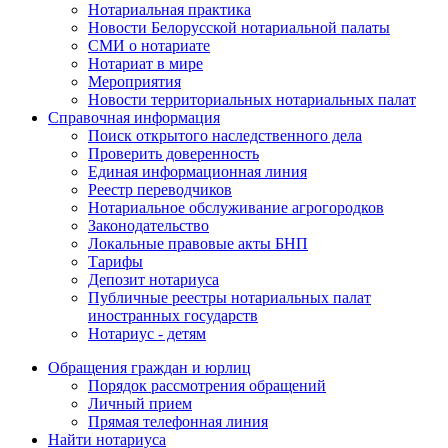
Нотариальная практика
Новости Белорусской нотариальной палаты
СМИ о нотариате
Нотариат в мире
Мероприятия
Новости территориальных нотариальных палат
Справочная информация
Поиск открытого наследственного дела
Проверить доверенность
Единая информационная линия
Реестр переводчиков
Нотариальное обслуживание агрогородков
Законодательство
Локальные правовые акты БНП
Тарифы
Депозит нотариуса
Публичные реестры нотариальных палат
иностранных государств
Нотариус - детям
Обращения граждан и юрлиц
Порядок рассмотрения обращений
Личный прием
Прямая телефонная линия
Найти нотариуса