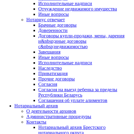
Исполнительные надписи
Отчуждение недвижимого имущества
Иные вопросы
Нотариус отвечает
Брачные договоры
Доверенности
Договоры купли-продажи, мены, дарения
и&nbsp;иные договоры
с&nbsp;недвижимостью
Завещания
Иные вопросы
Исполнительные надписи
Наследство
Приватизация
Прочие договоры
Согласия
Согласия на выезд ребенка за пределы
Республики Беларусь
Соглашения об уплате алиментов
Нотариальный архив
О деятельности архивов
Административные процедуры
Контакты
Нотариальный архив Брестского
нотариального округа