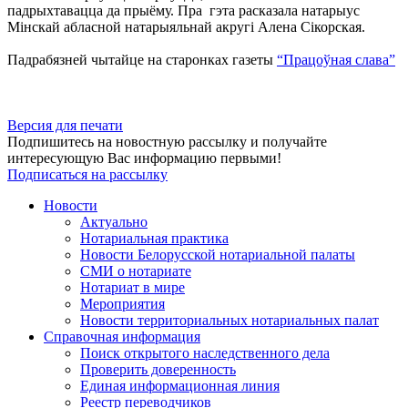
падрыхтавацца да прыёму. Пра гэта расказала натарыус
Мінскай абласной натарыяльнай акругі Алена Сікорская.
Падрабязней чытайце на старонках газеты
“Працоўная слава”
Версия для печати
Подпишитесь на новостную рассылку и получайте
интересующую Вас информацию первыми!
Подписаться на рассылку
Новости
Актуально
Нотариальная практика
Новости Белорусской нотариальной палаты
СМИ о нотариате
Нотариат в мире
Мероприятия
Новости территориальных нотариальных палат
Справочная информация
Поиск открытого наследственного дела
Проверить доверенность
Единая информационная линия
Реестр переводчиков