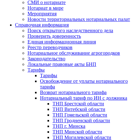
СМИ о нотариате
Нотариат в мире
Мероприятия
Новости территориальных нотариальных палат
Справочная информация
Поиск открытого наследственного дела
Проверить доверенность
Единая информационная линия
Реестр переводчиков
Нотариальное обслуживание агрогородков
Законодательство
Локальные правовые акты БНП
Тарифы
Тарифы
Освобождение от уплаты нотариального
тарифа
Возврат нотариального тарифа
Нотариальный тариф по ИН с должника
ТНП Брестской области
ТНП Витебской области
ТНП Гомельской области
ТНП Гродненской области
ТНП г. Минска
ТНП Минской области
ТНП Могилевской области