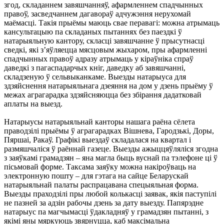
згод, складаннем завяшчанняў, афармленнем спадчынных
правоў, засведчаннем дагавораў адчужэння нерухомай
маёмасці. Такія прыёмы маюць свае перавагі: можна атрымаць
кансультацыю па складаных пытаннях без паездкі ў
натарыяльную кантору, скласці завяшчанне ў прысутнасці
сведкі, які з’яўляецца мясцовым жыхаром, пры афармленні
спадчынных правоў адразу атрымаць у кіраўніка спраў
даведкі з пагаспадарчых кніг, даведку аб завяшчанні,
складзеную ў сельвыканкаме. Выезды натарыуса для
здзяйснення натарыяльнага дзеяння на дом у дзень прыёму ў
межах аграгарадка здзяйсняюцца без збірання дадатковай
аплаты на выезд.
Натарыусы натарыяльнай канторы нашага раёна сёлета
праводзілі прыёмы ў аграгарадках Вішнева, Гародзькі, Доры,
Пяршаі, Ракаў. Графікі выездаў складалася на квартал і
размяшчаліся ў раённай газеце. Выезды ажыццяўляліся згодна
з заяўкамі грамадзян – яна магла быць вуснай па тэлефоне ці ў
пісьмовай форме. Таксама заяўку можна накіроўваць на
электронную пошту – для гэтага на сайце Беларускай
натарыяльнай палаты распрацавана спецыяльная форма.
Выезды праходзілі пры любой колькасці заявак, якія паступілі
не пазней за адзін рабочы дзень за дату выезду. Папярэдне
натарыус па магчымасці ўдакладняў у грамадзян пытанні, з
якімі яны мяркуюць звярнуцца, каб максімальна