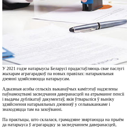
У 2021 годзе натарыусы Беларусі прадастаўляюць свае паслугі
жыхарам аграгарадкоў па новых правілах: натарыяльныя
дзеянні здзяйсняюцца натарыусам.
Адказныя асобы сельскіх выканаўчых камітэтаў надзелены
паўнамоцтвамі засведчання даверанасцей на атрыманне пенсіі
і выдачы дублікатаў дакументаў, якія ўтварыліся ў выніку
здзяйснення натарыяльных дзеянняў у сельвыканкаме і
знаходзяцца там на захоўванні.
Па практыцы, што склалася, грамадзяне звяртаюцца на прыём
да натарыуса ў аграгарадку за засведчаннем даверанасцей,