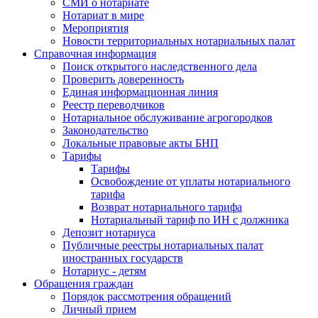
СМИ о нотариате
Нотариат в мире
Мероприятия
Новости территориальных нотариальных палат
Справочная информация
Поиск открытого наследственного дела
Проверить доверенность
Единая информационная линия
Реестр переводчиков
Нотариальное обслуживание агрогородков
Законодательство
Локальные правовые акты БНП
Тарифы
Тарифы
Освобождение от уплаты нотариального
тарифа
Возврат нотариального тарифа
Нотариальный тариф по ИН с должника
Депозит нотариуса
Публичные реестры нотариальных палат
иностранных государств
Нотариус - детям
Обращения граждан
Порядок рассмотрения обращений
Личный прием