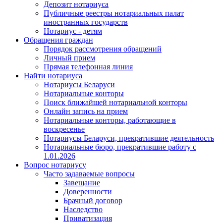
Депозит нотариуса
Публичные реестры нотариальных палат
иностранных государств
Нотариус - детям
Обращения граждан
Порядок рассмотрения обращений
Личный прием
Прямая телефонная линия
Найти нотариуса
Нотариусы Беларуси
Нотариальные конторы
Поиск ближайшей нотариальной конторы
Онлайн запись на прием
Нотариальные конторы, работающие в
воскресенье
Нотариусы Беларуси, прекратившие деятельность
Нотариальные бюро, прекратившие работу с
1.01.2026
Вопрос нотариусу
Часто задаваемые вопросы
Завещание
Доверенности
Брачный договор
Наследство
Приватизация