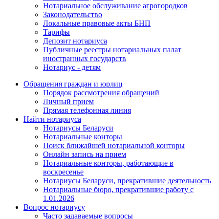
Нотариальное обслуживание агрогородков
Законодательство
Локальные правовые акты БНП
Тарифы
Депозит нотариуса
Публичные реестры нотариальных палат
иностранных государств
Нотариус - детям
Обращения граждан и юрлиц
Порядок рассмотрения обращений
Личный прием
Прямая телефонная линия
Найти нотариуса
Нотариусы Беларуси
Нотариальные конторы
Поиск ближайшей нотариальной конторы
Онлайн запись на прием
Нотариальные конторы, работающие в
воскресенье
Нотариусы Беларуси, прекратившие деятельность
Нотариальные бюро, прекратившие работу с
1.01.2026
Вопрос нотариусу
Часто задаваемые вопросы