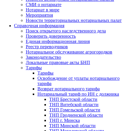
СМИ о нотариате
Нотариат в мире
Мероприятия
Новости территориальных нотариальных палат
Справочная информация
Поиск открытого наследственного дела
Проверить доверенность
Единая информационная линия
Реестр переводчиков
Нотариальное обслуживание агрогородков
Законодательство
Локальные правовые акты БНП
Тарифы
Тарифы
Освобождение от уплаты нотариального
тарифа
Возврат нотариального тарифа
Нотариальный тариф по ИН с должника
ТНП Брестской области
ТНП Витебской области
ТНП Гомельской области
ТНП Гродненской области
ТНП г. Минска
ТНП Минской области
ТНП Могилевской области