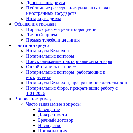
Депозит нотариуса
Публичные реестры нотариальных палат
иностранных государств
Нотариус - детям
Обращения граждан
Порядок рассмотрения обращений
Личный прием
Прямая телефонная линия
Найти нотариуса
Нотариусы Беларуси
Нотариальные конторы
Поиск ближайшей нотариальной конторы
Онлайн запись на прием
Нотариальные конторы, работающие в
воскресенье
Нотариусы Беларуси, прекратившие деятельность
Нотариальные бюро, прекратившие работу с
1.01.2026
Вопрос нотариусу
Часто задаваемые вопросы
Завещание
Доверенности
Брачный договор
Наследство
Приватизация