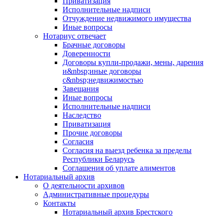
Приватизация
Исполнительные надписи
Отчуждение недвижимого имущества
Иные вопросы
Нотариус отвечает
Брачные договоры
Доверенности
Договоры купли-продажи, мены, дарения
и&nbsp;иные договоры
с&nbsp;недвижимостью
Завещания
Иные вопросы
Исполнительные надписи
Наследство
Приватизация
Прочие договоры
Согласия
Согласия на выезд ребенка за пределы
Республики Беларусь
Соглашения об уплате алиментов
Нотариальный архив
О деятельности архивов
Административные процедуры
Контакты
Нотариальный архив Брестского