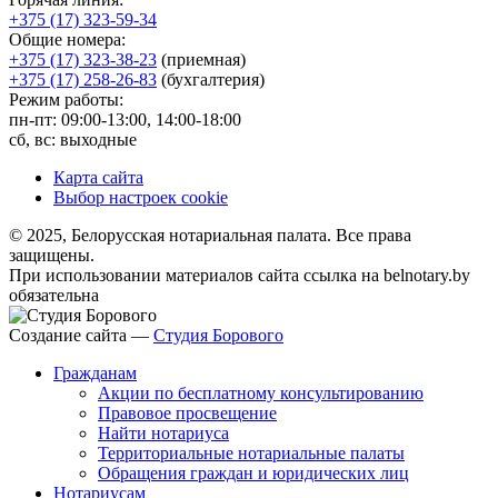
+375 (17) 323-59-34
Общие номера:
+375 (17) 323-38-23
(приемная)
+375 (17) 258-26-83
(бухгалтерия)
Режим работы:
пн-пт: 09:00-13:00, 14:00-18:00
сб, вс: выходные
Карта сайта
Выбор настроек cookie
© 2025, Белорусская нотариальная палата. Все права
защищены.
При использовании материалов сайта ссылка на belnotary.by
обязательна
Создание сайта —
Студия Борового
Гражданам
Акции по бесплатному консультированию
Правовое просвещение
Найти нотариуса
Территориальные нотариальные палаты
Обращения граждан и юридических лиц
Нотариусам