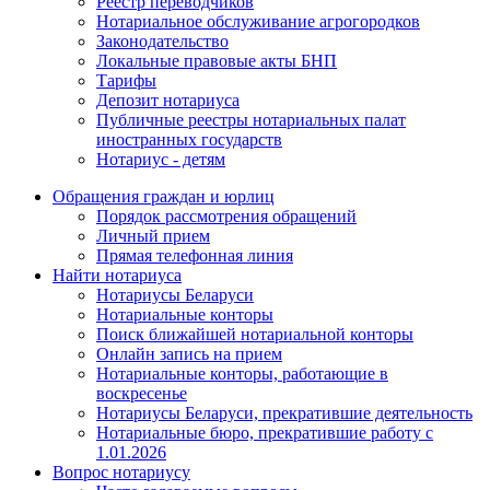
Реестр переводчиков
Нотариальное обслуживание агрогородков
Законодательство
Локальные правовые акты БНП
Тарифы
Депозит нотариуса
Публичные реестры нотариальных палат
иностранных государств
Нотариус - детям
Обращения граждан и юрлиц
Порядок рассмотрения обращений
Личный прием
Прямая телефонная линия
Найти нотариуса
Нотариусы Беларуси
Нотариальные конторы
Поиск ближайшей нотариальной конторы
Онлайн запись на прием
Нотариальные конторы, работающие в
воскресенье
Нотариусы Беларуси, прекратившие деятельность
Нотариальные бюро, прекратившие работу с
1.01.2026
Вопрос нотариусу