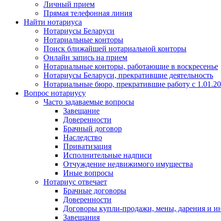
Личный прием
Прямая телефонная линия
Найти нотариуса
Нотариусы Беларуси
Нотариальные конторы
Поиск ближайшей нотариальной конторы
Онлайн запись на прием
Нотариальные конторы, работающие в воскресенье
Нотариусы Беларуси, прекратившие деятельность
Нотариальные бюро, прекратившие работу с 1.01.2
Вопрос нотариусу
Часто задаваемые вопросы
Завещание
Доверенности
Брачный договор
Наследство
Приватизация
Исполнительные надписи
Отчуждение недвижимого имущества
Иные вопросы
Нотариус отвечает
Брачные договоры
Доверенности
Договоры купли-продажи, мены, дарения и и
Завещания