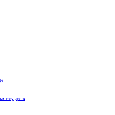
фа
ых государств