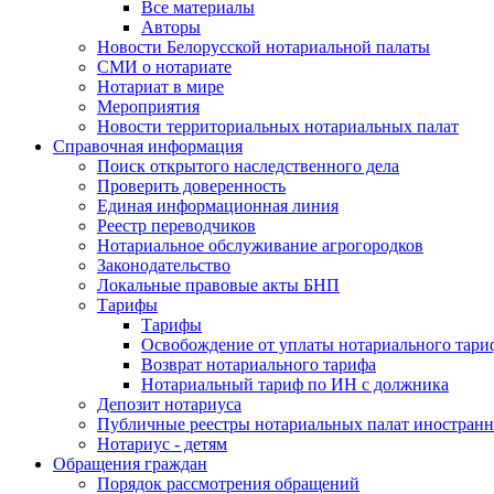
Все материалы
Авторы
Новости Белорусской нотариальной палаты
СМИ о нотариате
Нотариат в мире
Мероприятия
Новости территориальных нотариальных палат
Справочная информация
Поиск открытого наследственного дела
Проверить доверенность
Единая информационная линия
Реестр переводчиков
Нотариальное обслуживание агрогородков
Законодательство
Локальные правовые акты БНП
Тарифы
Тарифы
Освобождение от уплаты нотариального тари
Возврат нотариального тарифа
Нотариальный тариф по ИН с должника
Депозит нотариуса
Публичные реестры нотариальных палат иностранн
Нотариус - детям
Обращения граждан
Порядок рассмотрения обращений