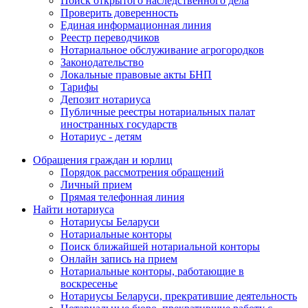
Поиск открытого наследственного дела
Проверить доверенность
Единая информационная линия
Реестр переводчиков
Нотариальное обслуживание агрогородков
Законодательство
Локальные правовые акты БНП
Тарифы
Депозит нотариуса
Публичные реестры нотариальных палат
иностранных государств
Нотариус - детям
Обращения граждан и юрлиц
Порядок рассмотрения обращений
Личный прием
Прямая телефонная линия
Найти нотариуса
Нотариусы Беларуси
Нотариальные конторы
Поиск ближайшей нотариальной конторы
Онлайн запись на прием
Нотариальные конторы, работающие в
воскресенье
Нотариусы Беларуси, прекратившие деятельность