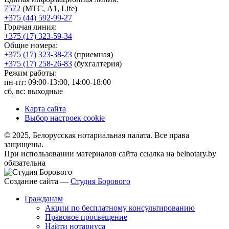
7572
(МТС, A1, Life)
+375 (44) 592-99-27
Горячая линия:
+375 (17) 323-59-34
Общие номера:
+375 (17) 323-38-23
(приемная)
+375 (17) 258-26-83
(бухгалтерия)
Режим работы:
пн-пт: 09:00-13:00, 14:00-18:00
сб, вс: выходные
Карта сайта
Выбор настроек cookie
© 2025, Белорусская нотариальная палата. Все права
защищены.
При использовании материалов сайта ссылка на belnotary.by
обязательна
Создание сайта —
Студия Борового
Гражданам
Акции по бесплатному консультированию
Правовое просвещение
Найти нотариуса