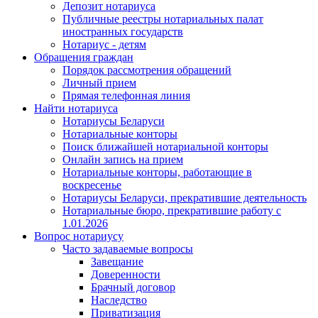
Депозит нотариуса
Публичные реестры нотариальных палат
иностранных государств
Нотариус - детям
Обращения граждан
Порядок рассмотрения обращений
Личный прием
Прямая телефонная линия
Найти нотариуса
Нотариусы Беларуси
Нотариальные конторы
Поиск ближайшей нотариальной конторы
Онлайн запись на прием
Нотариальные конторы, работающие в
воскресенье
Нотариусы Беларуси, прекратившие деятельность
Нотариальные бюро, прекратившие работу с
1.01.2026
Вопрос нотариусу
Часто задаваемые вопросы
Завещание
Доверенности
Брачный договор
Наследство
Приватизация