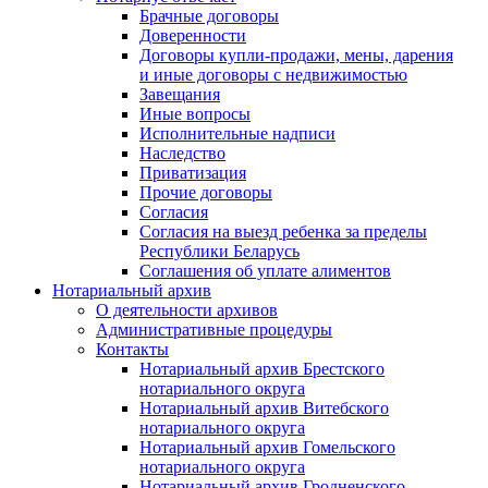
Брачные договоры
Доверенности
Договоры купли-продажи, мены, дарения
и иные договоры с недвижимостью
Завещания
Иные вопросы
Исполнительные надписи
Наследство
Приватизация
Прочие договоры
Согласия
Согласия на выезд ребенка за пределы
Республики Беларусь
Соглашения об уплате алиментов
Нотариальный архив
О деятельности архивов
Административные процедуры
Контакты
Нотариальный архив Брестского
нотариального округа
Нотариальный архив Витебского
нотариального округа
Нотариальный архив Гомельского
нотариального округа
Нотариальный архив Гродненского