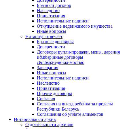
Доверенности
Брачный договор
Наследство
Приватизация
Исполнительные надписи
Отчуждение недвижимого имущества
Иные вопросы
Нотариус отвечает
Брачные договоры
Доверенности
Договоры купли-продажи, мены, дарения
и&nbsp;иные договоры
с&nbsp;недвижимостью
Завещания
Иные вопросы
Исполнительные надписи
Наследство
Приватизация
Прочие договоры
Согласия
Согласия на выезд ребенка за пределы
Республики Беларусь
Соглашения об уплате алиментов
Нотариальный архив
О деятельности архивов