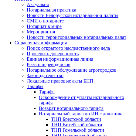
Актуально
Нотариальная практика
Новости Белорусской нотариальной палаты
СМИ о нотариате
Нотариат в мире
Мероприятия
Новости территориальных нотариальных палат
Справочная информация
Поиск открытого наследственного дела
Проверить доверенность
Единая информационная линия
Реестр переводчиков
Нотариальное обслуживание агрогородков
Законодательство
Локальные правовые акты БНП
Тарифы
Тарифы
Освобождение от уплаты нотариального
тарифа
Возврат нотариального тарифа
Нотариальный тариф по ИН с должника
ТНП Брестской области
ТНП Витебской области
ТНП Гомельской области
ТНП Гродненской области