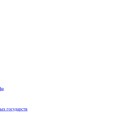
фа
ых государств