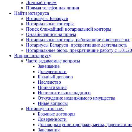
Личный прием
Прямая телефонная линия
Найти нотариуса
Нотариусы Беларуси
Нотариальные конторы
Поиск ближайшей нотариальной конторы
Онлайн запись на прием
Нотариальные конторы, работающие в воскресенье
Нотариусы Беларуси, прекратившие деятельность
Нотариальные бюро, прекратившие работу с 1.01.2
Вопрос нотариусу
Часто задаваемые вопросы
Завещание
Доверенности
Брачный договор
Наследство
Приватизация
Исполнительные надписи
Отчуждение недвижимого имущества
Иные вопросы
Нотариус отвечает
Брачные договоры
Доверенности
Договоры купли-продажи, мены, дарения и и
Завещания