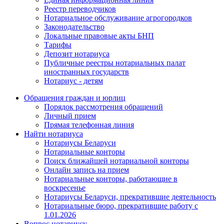
Реестр переводчиков
Нотариальное обслуживание агрогородков
Законодательство
Локальные правовые акты БНП
Тарифы
Депозит нотариуса
Публичные реестры нотариальных палат
иностранных государств
Нотариус - детям
Обращения граждан и юрлиц
Порядок рассмотрения обращений
Личный прием
Прямая телефонная линия
Найти нотариуса
Нотариусы Беларуси
Нотариальные конторы
Поиск ближайшей нотариальной конторы
Онлайн запись на прием
Нотариальные конторы, работающие в
воскресенье
Нотариусы Беларуси, прекратившие деятельность
Нотариальные бюро, прекратившие работу с
1.01.2026
Вопрос нотариусу