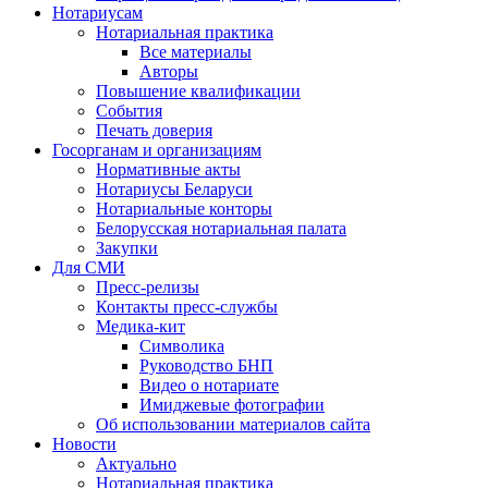
Нотариусам
Нотариальная практика
Все материалы
Авторы
Повышение квалификации
События
Печать доверия
Госорганам и организациям
Нормативные акты
Нотариусы Беларуси
Нотариальные конторы
Белорусская нотариальная палата
Закупки
Для СМИ
Пресс-релизы
Контакты пресс-службы
Медика-кит
Символика
Руководство БНП
Видео о нотариате
Имиджевые фотографии
Об использовании материалов сайта
Новости
Актуально
Нотариальная практика