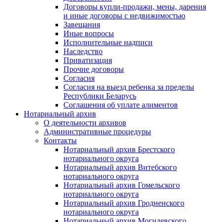
Договоры купли-продажи, мены, дарения
и иные договоры с недвижимостью
Завещания
Иные вопросы
Исполнительные надписи
Наследство
Приватизация
Прочие договоры
Согласия
Согласия на выезд ребенка за пределы
Республики Беларусь
Соглашения об уплате алиментов
Нотариальный архив
О деятельности архивов
Административные процедуры
Контакты
Нотариальный архив Брестского
нотариального округа
Нотариальный архив Витебского
нотариального округа
Нотариальный архив Гомельского
нотариального округа
Нотариальный архив Гродненского
нотариального округа
Нотариальный архив Могилевского