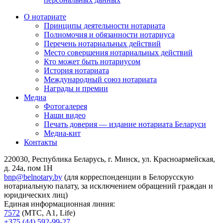
О нотариате
Принципы деятельности нотариата
Полномочия и обязанности нотариуса
Перечень нотариальных действий
Место совершения нотариальных действий
Кто может быть нотариусом
История нотариата
Международный союз нотариата
Награды и премии
Медиа
Фотогалерея
Наши видео
Печать доверия — издание нотариата Беларуси
Медиа-кит
Контакты
220030, Республика Беларусь, г. Минск, ул. Красноармейская,
д. 24а, пом 1Н
bnp@belnotary.by
(для корреспонденции в Белорусскую
нотариальную палату, за исключением обращений граждан и
юридических лиц)
Единая информационная линия:
7572
(МТС, A1, Life)
+375 (44) 592-99-27