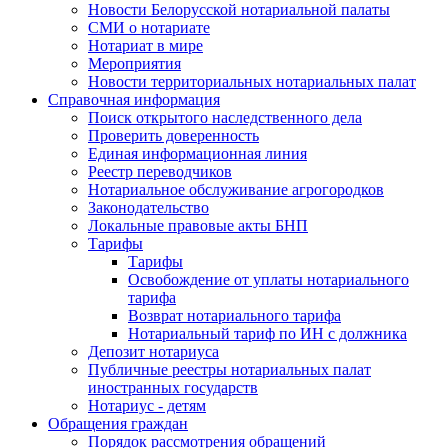
Новости Белорусской нотариальной палаты
СМИ о нотариате
Нотариат в мире
Мероприятия
Новости территориальных нотариальных палат
Справочная информация
Поиск открытого наследственного дела
Проверить доверенность
Единая информационная линия
Реестр переводчиков
Нотариальное обслуживание агрогородков
Законодательство
Локальные правовые акты БНП
Тарифы
Тарифы
Освобождение от уплаты нотариального
тарифа
Возврат нотариального тарифа
Нотариальный тариф по ИН с должника
Депозит нотариуса
Публичные реестры нотариальных палат
иностранных государств
Нотариус - детям
Обращения граждан
Порядок рассмотрения обращений