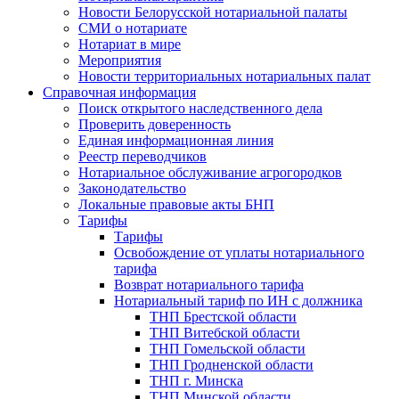
Новости Белорусской нотариальной палаты
СМИ о нотариате
Нотариат в мире
Мероприятия
Новости территориальных нотариальных палат
Справочная информация
Поиск открытого наследственного дела
Проверить доверенность
Единая информационная линия
Реестр переводчиков
Нотариальное обслуживание агрогородков
Законодательство
Локальные правовые акты БНП
Тарифы
Тарифы
Освобождение от уплаты нотариального
тарифа
Возврат нотариального тарифа
Нотариальный тариф по ИН с должника
ТНП Брестской области
ТНП Витебской области
ТНП Гомельской области
ТНП Гродненской области
ТНП г. Минска
ТНП Минской области