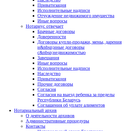
Приватизация
Исполнительные надписи
Отчуждение недвижимого имущества
Иные вопросы
Нотариус отвечает
Брачные договоры
Доверенности
Договоры купли-продажи, мены, дарения
и&nbsp;иные договоры
с&nbsp;недвижимостью
Завещания
Иные вопросы
Исполнительные надписи
Наследство
Приватизация
Прочие договоры
Согласия
Согласия на выезд ребенка за пределы
Республики Беларусь
Соглашения об уплате алиментов
Нотариальный архив
О деятельности архивов
Административные процедуры
Контакты