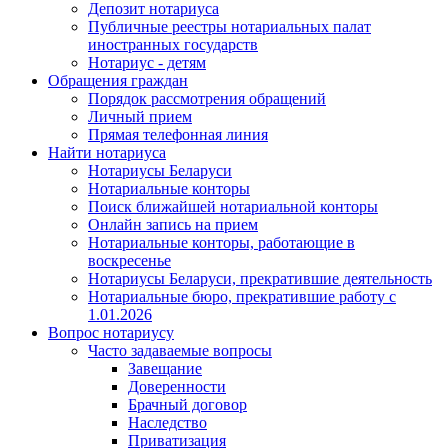
Депозит нотариуса
Публичные реестры нотариальных палат
иностранных государств
Нотариус - детям
Обращения граждан
Порядок рассмотрения обращений
Личный прием
Прямая телефонная линия
Найти нотариуса
Нотариусы Беларуси
Нотариальные конторы
Поиск ближайшей нотариальной конторы
Онлайн запись на прием
Нотариальные конторы, работающие в
воскресенье
Нотариусы Беларуси, прекратившие деятельность
Нотариальные бюро, прекратившие работу с
1.01.2026
Вопрос нотариусу
Часто задаваемые вопросы
Завещание
Доверенности
Брачный договор
Наследство
Приватизация