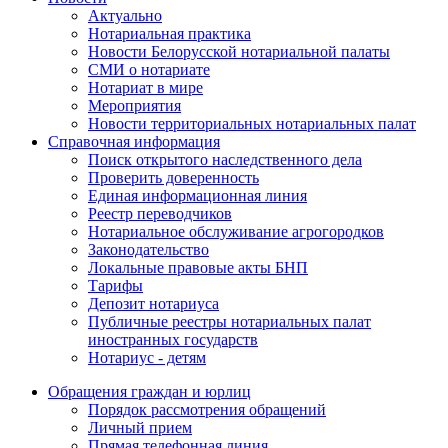
Актуально
Нотариальная практика
Новости Белорусской нотариальной палаты
СМИ о нотариате
Нотариат в мире
Мероприятия
Новости территориальных нотариальных палат
Справочная информация
Поиск открытого наследственного дела
Проверить доверенность
Единая информационная линия
Реестр переводчиков
Нотариальное обслуживание агрогородков
Законодательство
Локальные правовые акты БНП
Тарифы
Депозит нотариуса
Публичные реестры нотариальных палат
иностранных государств
Нотариус - детям
Обращения граждан и юрлиц
Порядок рассмотрения обращений
Личный прием
Прямая телефонная линия