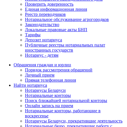
Проверить доверенность
Единая информационная линия
Реестр переводчиков
Нотариальное обслуживание агрогородков
Законодательство
Локальные правовые акты БНП
Тарифы
Депозит нотариуса
Публичные реестры нотариальных палат
иностранных государств
Нотариус - детям
Обращения граждан и юрлиц
Порядок рассмотрения обращений
Личный прием
Прямая телефонная линия
Найти нотариуса
Нотариусы Беларуси
Нотариальные конторы
Поиск ближайшей нотариальной конторы
Онлайн запись на прием
Нотариальные конторы, работающие в
воскресенье
Нотариусы Беларуси, прекратившие деятельность
Нотариальные бюро, прекратившие работу с