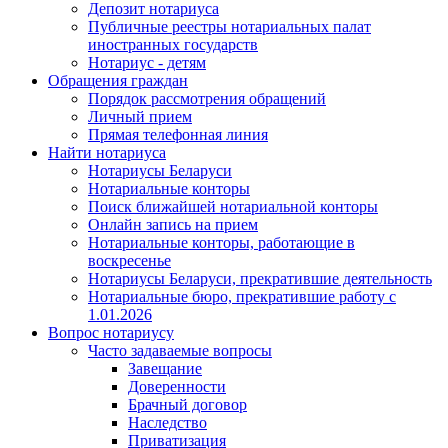
Депозит нотариуса
Публичные реестры нотариальных палат
иностранных государств
Нотариус - детям
Обращения граждан
Порядок рассмотрения обращений
Личный прием
Прямая телефонная линия
Найти нотариуса
Нотариусы Беларуси
Нотариальные конторы
Поиск ближайшей нотариальной конторы
Онлайн запись на прием
Нотариальные конторы, работающие в
воскресенье
Нотариусы Беларуси, прекратившие деятельность
Нотариальные бюро, прекратившие работу с
1.01.2026
Вопрос нотариусу
Часто задаваемые вопросы
Завещание
Доверенности
Брачный договор
Наследство
Приватизация