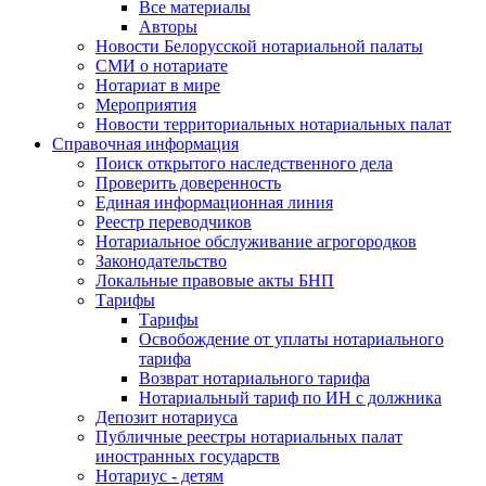
Все материалы
Авторы
Новости Белорусской нотариальной палаты
СМИ о нотариате
Нотариат в мире
Мероприятия
Новости территориальных нотариальных палат
Справочная информация
Поиск открытого наследственного дела
Проверить доверенность
Единая информационная линия
Реестр переводчиков
Нотариальное обслуживание агрогородков
Законодательство
Локальные правовые акты БНП
Тарифы
Тарифы
Освобождение от уплаты нотариального
тарифа
Возврат нотариального тарифа
Нотариальный тариф по ИН с должника
Депозит нотариуса
Публичные реестры нотариальных палат
иностранных государств
Нотариус - детям