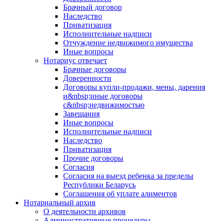
Брачный договор
Наследство
Приватизация
Исполнительные надписи
Отчуждение недвижимого имущества
Иные вопросы
Нотариус отвечает
Брачные договоры
Доверенности
Договоры купли-продажи, мены, дарения
и&nbsp;иные договоры
с&nbsp;недвижимостью
Завещания
Иные вопросы
Исполнительные надписи
Наследство
Приватизация
Прочие договоры
Согласия
Согласия на выезд ребенка за пределы
Республики Беларусь
Соглашения об уплате алиментов
Нотариальный архив
О деятельности архивов
Административные процедуры