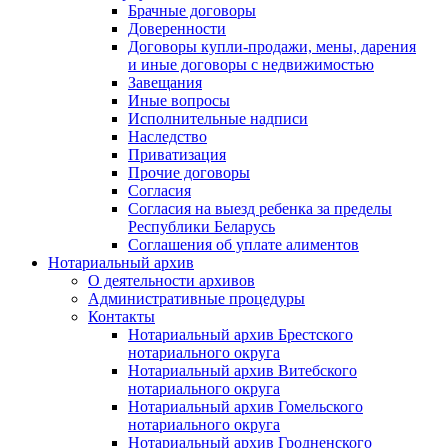
Брачные договоры
Доверенности
Договоры купли-продажи, мены, дарения
и иные договоры с недвижимостью
Завещания
Иные вопросы
Исполнительные надписи
Наследство
Приватизация
Прочие договоры
Согласия
Согласия на выезд ребенка за пределы
Республики Беларусь
Соглашения об уплате алиментов
Нотариальный архив
О деятельности архивов
Административные процедуры
Контакты
Нотариальный архив Брестского
нотариального округа
Нотариальный архив Витебского
нотариального округа
Нотариальный архив Гомельского
нотариального округа
Нотариальный архив Гродненского