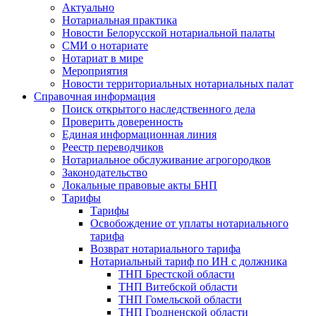
Актуально
Нотариальная практика
Новости Белорусской нотариальной палаты
СМИ о нотариате
Нотариат в мире
Мероприятия
Новости территориальных нотариальных палат
Справочная информация
Поиск открытого наследственного дела
Проверить доверенность
Единая информационная линия
Реестр переводчиков
Нотариальное обслуживание агрогородков
Законодательство
Локальные правовые акты БНП
Тарифы
Тарифы
Освобождение от уплаты нотариального
тарифа
Возврат нотариального тарифа
Нотариальный тариф по ИН с должника
ТНП Брестской области
ТНП Витебской области
ТНП Гомельской области
ТНП Гродненской области