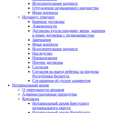
Исполнительные надписи
Отчуждение недвижимого имущества
Иные вопросы
Нотариус отвечает
Брачные договоры
Доверенности
Договоры купли-продажи, мены, дарения
и иные договоры с недвижимостью
Завещания
Иные вопросы
Исполнительные надписи
Наследство
Приватизация
Прочие договоры
Согласия
Согласия на выезд ребенка за пределы
Республики Беларусь
Соглашения об уплате алиментов
Нотариальный архив
О деятельности архивов
Административные процедуры
Контакты
Нотариальный архив Брестского
нотариального округа
Нотариальный архив Витебского