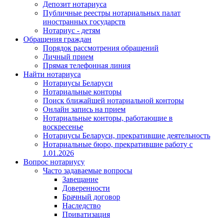
Депозит нотариуса
Публичные реестры нотариальных палат
иностранных государств
Нотариус - детям
Обращения граждан
Порядок рассмотрения обращений
Личный прием
Прямая телефонная линия
Найти нотариуса
Нотариусы Беларуси
Нотариальные конторы
Поиск ближайшей нотариальной конторы
Онлайн запись на прием
Нотариальные конторы, работающие в
воскресенье
Нотариусы Беларуси, прекратившие деятельность
Нотариальные бюро, прекратившие работу с
1.01.2026
Вопрос нотариусу
Часто задаваемые вопросы
Завещание
Доверенности
Брачный договор
Наследство
Приватизация