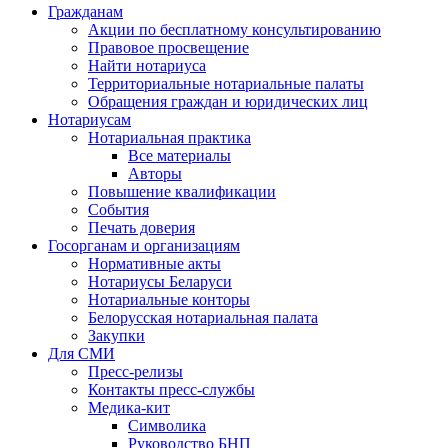
Гражданам
Акции по бесплатному консультированию
Правовое просвещение
Найти нотариуса
Территориальные нотариальные палаты
Обращения граждан и юридических лиц
Нотариусам
Нотариальная практика
Все материалы
Авторы
Повышение квалификации
События
Печать доверия
Госорганам и организациям
Нормативные акты
Нотариусы Беларуси
Нотариальные конторы
Белорусская нотариальная палата
Закупки
Для СМИ
Пресс-релизы
Контакты пресс-службы
Медика-кит
Символика
Руководство БНП