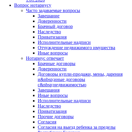
Вопрос нотариусу
Часто задаваемые вопросы
Завещание
Доверенности
Брачный договор
Наследство
Приватизация
Исполнительные надписи
Отчуждение недвижимого имущества
Иные вопросы
Нотариус отвечает
Брачные договоры
Доверенности
Договоры купли-продажи, мены, дарения
и&nbsp;иные договоры
с&nbsp;недвижимостью
Завещания
Иные вопросы
Исполнительные надписи
Наследство
Приватизация
Прочие договоры
Согласия
Согласия на выезд ребенка за пределы