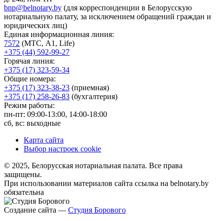
bnp@belnotary.by
(для корреспонденции в Белорусскую
нотариальную палату, за исключением обращений граждан и
юридических лиц)
Единая информационная линия:
7572
(МТС, A1, Life)
+375 (44) 592-99-27
Горячая линия:
+375 (17) 323-59-34
Общие номера:
+375 (17) 323-38-23
(приемная)
+375 (17) 258-26-83
(бухгалтерия)
Режим работы:
пн-пт: 09:00-13:00, 14:00-18:00
сб, вс: выходные
Карта сайта
Выбор настроек cookie
© 2025, Белорусская нотариальная палата. Все права
защищены.
При использовании материалов сайта ссылка на belnotary.by
обязательна
Создание сайта —
Студия Борового