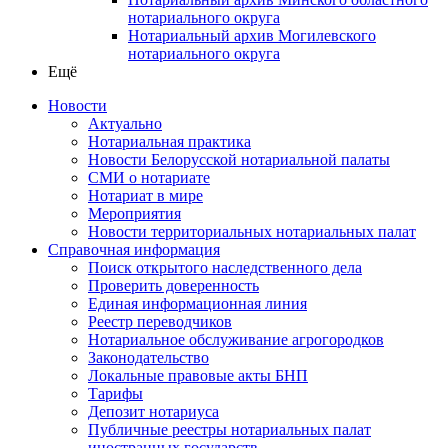
нотариального округа
Нотариальный архив Могилевского
нотариального округа
Ещё
Новости
Актуально
Нотариальная практика
Новости Белорусской нотариальной палаты
СМИ о нотариате
Нотариат в мире
Мероприятия
Новости территориальных нотариальных палат
Справочная информация
Поиск открытого наследственного дела
Проверить доверенность
Единая информационная линия
Реестр переводчиков
Нотариальное обслуживание агрогородков
Законодательство
Локальные правовые акты БНП
Тарифы
Депозит нотариуса
Публичные реестры нотариальных палат
иностранных государств