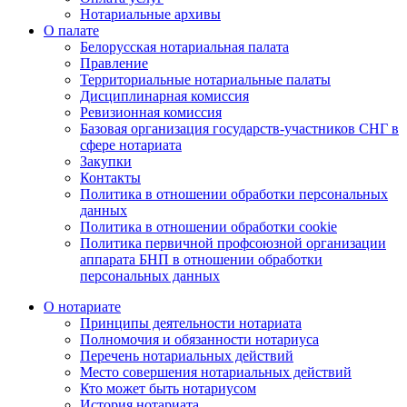
Нотариальные архивы
О палате
Белорусская нотариальная палата
Правление
Территориальные нотариальные палаты
Дисциплинарная комиссия
Ревизионная комиссия
Базовая организация государств-участников СНГ в
сфере нотариата
Закупки
Контакты
Политика в отношении обработки персональных
данных
Политика в отношении обработки cookie
Политика первичной профсоюзной организации
аппарата БНП в отношении обработки
персональных данных
О нотариате
Принципы деятельности нотариата
Полномочия и обязанности нотариуса
Перечень нотариальных действий
Место совершения нотариальных действий
Кто может быть нотариусом
История нотариата