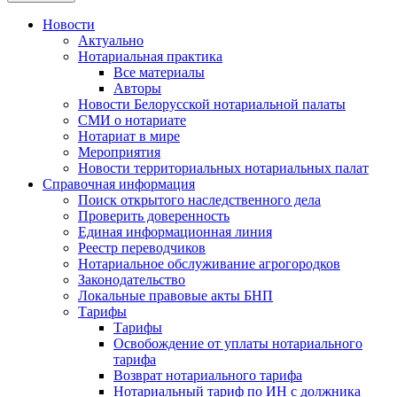
Новости
Актуально
Нотариальная практика
Все материалы
Авторы
Новости Белорусской нотариальной палаты
СМИ о нотариате
Нотариат в мире
Мероприятия
Новости территориальных нотариальных палат
Справочная информация
Поиск открытого наследственного дела
Проверить доверенность
Единая информационная линия
Реестр переводчиков
Нотариальное обслуживание агрогородков
Законодательство
Локальные правовые акты БНП
Тарифы
Тарифы
Освобождение от уплаты нотариального
тарифа
Возврат нотариального тарифа
Нотариальный тариф по ИН с должника