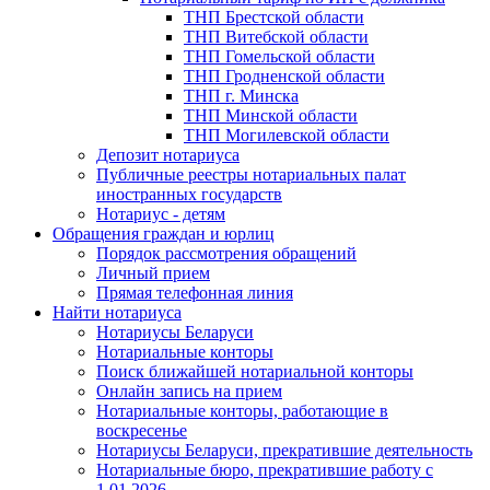
ТНП Брестской области
ТНП Витебской области
ТНП Гомельской области
ТНП Гродненской области
ТНП г. Минска
ТНП Минской области
ТНП Могилевской области
Депозит нотариуса
Публичные реестры нотариальных палат
иностранных государств
Нотариус - детям
Обращения граждан и юрлиц
Порядок рассмотрения обращений
Личный прием
Прямая телефонная линия
Найти нотариуса
Нотариусы Беларуси
Нотариальные конторы
Поиск ближайшей нотариальной конторы
Онлайн запись на прием
Нотариальные конторы, работающие в
воскресенье
Нотариусы Беларуси, прекратившие деятельность
Нотариальные бюро, прекратившие работу с
1.01.2026