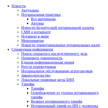
Новости
Актуально
Нотариальная практика
Все материалы
Авторы
Новости Белорусской нотариальной палаты
СМИ о нотариате
Нотариат в мире
Мероприятия
Новости территориальных нотариальных палат
Справочная информация
Поиск открытого наследственного дела
Проверить доверенность
Единая информационная линия
Реестр переводчиков
Нотариальное обслуживание агрогородков
Законодательство
Локальные правовые акты БНП
Тарифы
Тарифы
Освобождение от уплаты нотариального
тарифа
Возврат нотариального тарифа
Нотариальный тариф по ИН с должника