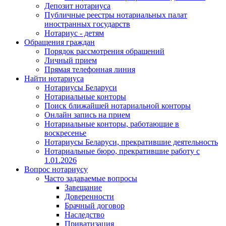
Депозит нотариуса
Публичные реестры нотариальных палат
иностранных государств
Нотариус - детям
Обращения граждан
Порядок рассмотрения обращений
Личный прием
Прямая телефонная линия
Найти нотариуса
Нотариусы Беларуси
Нотариальные конторы
Поиск ближайшей нотариальной конторы
Онлайн запись на прием
Нотариальные конторы, работающие в
воскресенье
Нотариусы Беларуси, прекратившие деятельность
Нотариальные бюро, прекратившие работу с
1.01.2026
Вопрос нотариусу
Часто задаваемые вопросы
Завещание
Доверенности
Брачный договор
Наследство
Приватизация