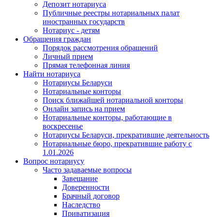
Депозит нотариуса
Публичные реестры нотариальных палат
иностранных государств
Нотариус - детям
Обращения граждан
Порядок рассмотрения обращений
Личный прием
Прямая телефонная линия
Найти нотариуса
Нотариусы Беларуси
Нотариальные конторы
Поиск ближайшей нотариальной конторы
Онлайн запись на прием
Нотариальные конторы, работающие в
воскресенье
Нотариусы Беларуси, прекратившие деятельность
Нотариальные бюро, прекратившие работу с
1.01.2026
Вопрос нотариусу
Часто задаваемые вопросы
Завещание
Доверенности
Брачный договор
Наследство
Приватизация