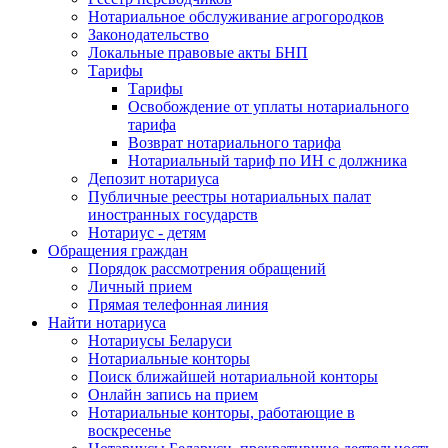
Нотариальное обслуживание агрогородков
Законодательство
Локальные правовые акты БНП
Тарифы
Тарифы
Освобождение от уплаты нотариального
тарифа
Возврат нотариального тарифа
Нотариальный тариф по ИН с должника
Депозит нотариуса
Публичные реестры нотариальных палат
иностранных государств
Нотариус - детям
Обращения граждан
Порядок рассмотрения обращений
Личный прием
Прямая телефонная линия
Найти нотариуса
Нотариусы Беларуси
Нотариальные конторы
Поиск ближайшей нотариальной конторы
Онлайн запись на прием
Нотариальные конторы, работающие в
воскресенье