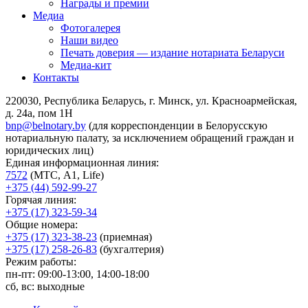
Награды и премии
Медиа
Фотогалерея
Наши видео
Печать доверия — издание нотариата Беларуси
Медиа-кит
Контакты
220030, Республика Беларусь, г. Минск, ул. Красноармейская,
д. 24а, пом 1Н
bnp@belnotary.by
(для корреспонденции в Белорусскую
нотариальную палату, за исключением обращений граждан и
юридических лиц)
Единая информационная линия:
7572
(МТС, A1, Life)
+375 (44) 592-99-27
Горячая линия:
+375 (17) 323-59-34
Общие номера:
+375 (17) 323-38-23
(приемная)
+375 (17) 258-26-83
(бухгалтерия)
Режим работы:
пн-пт: 09:00-13:00, 14:00-18:00
сб, вс: выходные