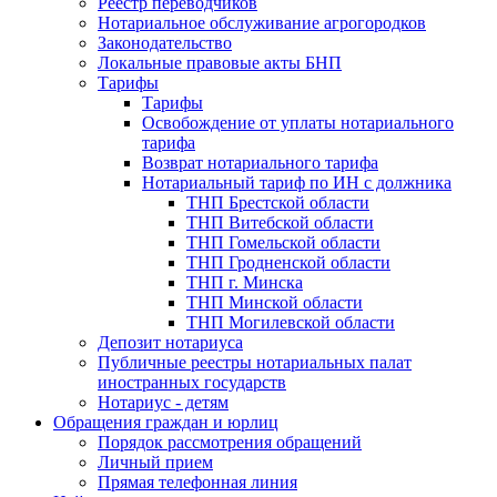
Реестр переводчиков
Нотариальное обслуживание агрогородков
Законодательство
Локальные правовые акты БНП
Тарифы
Тарифы
Освобождение от уплаты нотариального
тарифа
Возврат нотариального тарифа
Нотариальный тариф по ИН с должника
ТНП Брестской области
ТНП Витебской области
ТНП Гомельской области
ТНП Гродненской области
ТНП г. Минска
ТНП Минской области
ТНП Могилевской области
Депозит нотариуса
Публичные реестры нотариальных палат
иностранных государств
Нотариус - детям
Обращения граждан и юрлиц
Порядок рассмотрения обращений
Личный прием
Прямая телефонная линия