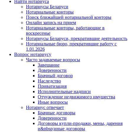
Найти нотариуса
Нотариусы Беларуси
Нотариальные конторы
Поиск ближайшей нотариальной конторы
Онлайн запись на прием
Нотариальные конторы, работающие в
воскресенье
Нотариусы Беларуси, прекратившие деятельность
Нотариальные бюро, прекратившие работу с
1.01.2026
Вопрос нотариусу
Часто задаваемые вопросы
Завещание
Доверенности
Брачный договор
Наследство
Приватизация
Исполнительные надписи
Отчуждение недвижимого имущества
Иные вопросы
Нотариус отвечает
Брачные договоры
Доверенности
Договоры купли-продажи, мены, дарения
и&nbsp;иные договоры