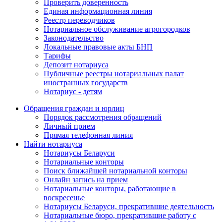
Проверить доверенность
Единая информационная линия
Реестр переводчиков
Нотариальное обслуживание агрогородков
Законодательство
Локальные правовые акты БНП
Тарифы
Депозит нотариуса
Публичные реестры нотариальных палат
иностранных государств
Нотариус - детям
Обращения граждан и юрлиц
Порядок рассмотрения обращений
Личный прием
Прямая телефонная линия
Найти нотариуса
Нотариусы Беларуси
Нотариальные конторы
Поиск ближайшей нотариальной конторы
Онлайн запись на прием
Нотариальные конторы, работающие в
воскресенье
Нотариусы Беларуси, прекратившие деятельность
Нотариальные бюро, прекратившие работу с