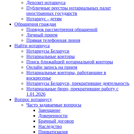
Депозит нотариуса
Публичные реестры нотариальных палат
иностранных государств
Нотариус - детям
Обращения граждан
Порядок рассмотрения обращений
Личный прием
Прямая телефонная линия
Найти нотариуса
Нотариусы Беларуси
Нотариальные конторы
Поиск ближайшей нотариальной конторы
Онлайн запись на прием
Нотариальные конторы, работающие в
воскресенье
Нотариусы Беларуси, прекратившие деятельность
Нотариальные бюро, прекратившие работу с
1.01.2026
Вопрос нотариусу
Часто задаваемые вопросы
Завещание
Доверенности
Брачный договор
Наследство
Приватизация