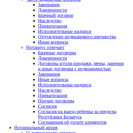
Завещание
Доверенности
Брачный договор
Наследство
Приватизация
Исполнительные надписи
Отчуждение недвижимого имущества
Иные вопросы
Нотариус отвечает
Брачные договоры
Доверенности
Договоры купли-продажи, мены, дарения
и иные договоры с недвижимостью
Завещания
Иные вопросы
Исполнительные надписи
Наследство
Приватизация
Прочие договоры
Согласия
Согласия на выезд ребенка за пределы
Республики Беларусь
Соглашения об уплате алиментов
Нотариальный архив
О деятельности архивов