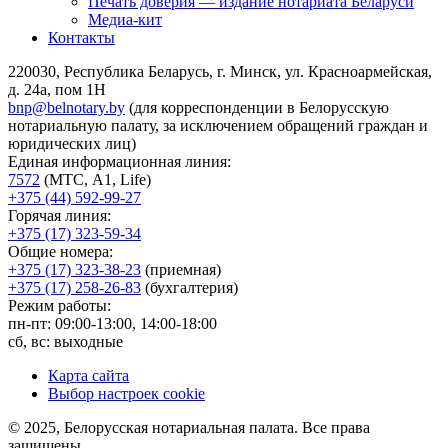
Печать доверия — издание нотариата Беларуси
Медиа-кит
Контакты
220030, Республика Беларусь, г. Минск, ул. Красноармейская,
д. 24а, пом 1Н
bnp@belnotary.by
(для корреспонденции в Белорусскую
нотариальную палату, за исключением обращений граждан и
юридических лиц)
Единая информационная линия:
7572
(МТС, A1, Life)
+375 (44) 592-99-27
Горячая линия:
+375 (17) 323-59-34
Общие номера:
+375 (17) 323-38-23
(приемная)
+375 (17) 258-26-83
(бухгалтерия)
Режим работы:
пн-пт: 09:00-13:00, 14:00-18:00
сб, вс: выходные
Карта сайта
Выбор настроек cookie
© 2025, Белорусская нотариальная палата. Все права
защищены.