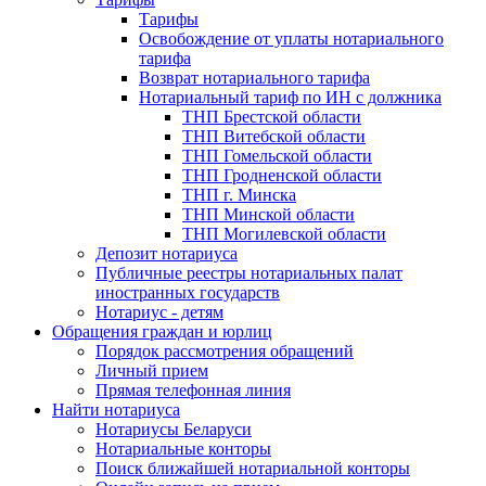
Тарифы
Освобождение от уплаты нотариального
тарифа
Возврат нотариального тарифа
Нотариальный тариф по ИН с должника
ТНП Брестской области
ТНП Витебской области
ТНП Гомельской области
ТНП Гродненской области
ТНП г. Минска
ТНП Минской области
ТНП Могилевской области
Депозит нотариуса
Публичные реестры нотариальных палат
иностранных государств
Нотариус - детям
Обращения граждан и юрлиц
Порядок рассмотрения обращений
Личный прием
Прямая телефонная линия
Найти нотариуса
Нотариусы Беларуси
Нотариальные конторы
Поиск ближайшей нотариальной конторы