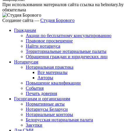
При использовании материалов сайта ссылка на belnotary.by
обязательна
Создание сайта —
Студия Борового
Гражданам
Акции по бесплатному консультированию
Правовое просвещение
Найти нотариуса
Территориальные нотариальные палаты
Обращения граждан и юридических лиц
Нотариусам
Нотариальная практика
Все материалы
Авторы
Повышение квалификации
События
Печать доверия
Госорганам и организациям
Нормативные акты
Нотариусы Беларуси
Нотариальные конторы
Белорусская нотариальная палата
Закупки
Для СМИ