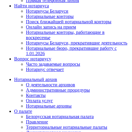
Прямая телефонная линия
Найти нотариуса
Нотариусы Беларуси
Нотариальные конторы
Поиск ближайшей нотариальной конторы
Онлайн запись на прием
Нотариальные конторы, работающие в
воскресенье
Нотариусы Беларуси, прекратившие деятельность
Нотариальные бюро, прекратившие работу с
1.01.2026
Вопрос нотариусу
Часто задаваемые вопросы
Нотариус отвечает
Нотариальный архив
О деятельности архивов
Административные процедуры
Контакты
Оплата услуг
Нотариальные архивы
О палате
Белорусская нотариальная палата
Правление
Территориальные нотариальные палаты