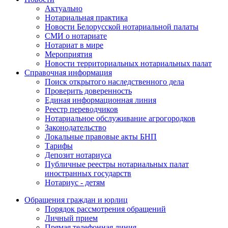
Актуально
Нотариальная практика
Новости Белорусской нотариальной палаты
СМИ о нотариате
Нотариат в мире
Мероприятия
Новости территориальных нотариальных палат
Справочная информация
Поиск открытого наследственного дела
Проверить доверенность
Единая информационная линия
Реестр переводчиков
Нотариальное обслуживание агрогородков
Законодательство
Локальные правовые акты БНП
Тарифы
Депозит нотариуса
Публичные реестры нотариальных палат
иностранных государств
Нотариус - детям
Обращения граждан и юрлиц
Порядок рассмотрения обращений
Личный прием
Прямая телефонная линия