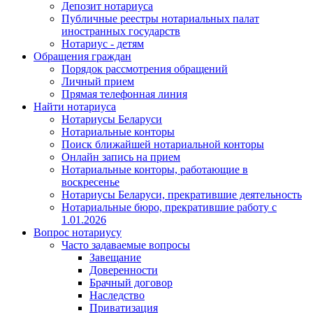
Депозит нотариуса
Публичные реестры нотариальных палат
иностранных государств
Нотариус - детям
Обращения граждан
Порядок рассмотрения обращений
Личный прием
Прямая телефонная линия
Найти нотариуса
Нотариусы Беларуси
Нотариальные конторы
Поиск ближайшей нотариальной конторы
Онлайн запись на прием
Нотариальные конторы, работающие в
воскресенье
Нотариусы Беларуси, прекратившие деятельность
Нотариальные бюро, прекратившие работу с
1.01.2026
Вопрос нотариусу
Часто задаваемые вопросы
Завещание
Доверенности
Брачный договор
Наследство
Приватизация