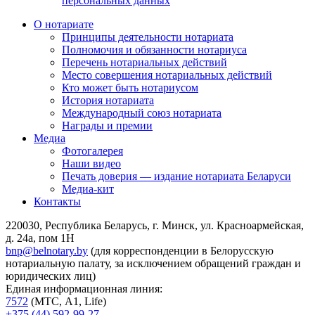
персональных данных
О нотариате
Принципы деятельности нотариата
Полномочия и обязанности нотариуса
Перечень нотариальных действий
Место совершения нотариальных действий
Кто может быть нотариусом
История нотариата
Международный союз нотариата
Награды и премии
Медиа
Фотогалерея
Наши видео
Печать доверия — издание нотариата Беларуси
Медиа-кит
Контакты
220030, Республика Беларусь, г. Минск, ул. Красноармейская,
д. 24а, пом 1Н
bnp@belnotary.by
(для корреспонденции в Белорусскую
нотариальную палату, за исключением обращений граждан и
юридических лиц)
Единая информационная линия:
7572
(МТС, A1, Life)
+375 (44) 592-99-27