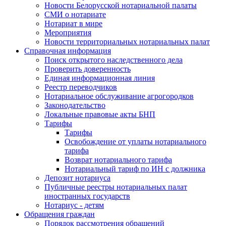
Новости Белорусской нотариальной палаты
СМИ о нотариате
Нотариат в мире
Мероприятия
Новости территориальных нотариальных палат
Справочная информация
Поиск открытого наследственного дела
Проверить доверенность
Единая информационная линия
Реестр переводчиков
Нотариальное обслуживание агрогородков
Законодательство
Локальные правовые акты БНП
Тарифы
Тарифы
Освобождение от уплаты нотариального
тарифа
Возврат нотариального тарифа
Нотариальный тариф по ИН с должника
Депозит нотариуса
Публичные реестры нотариальных палат
иностранных государств
Нотариус - детям
Обращения граждан
Порядок рассмотрения обращений