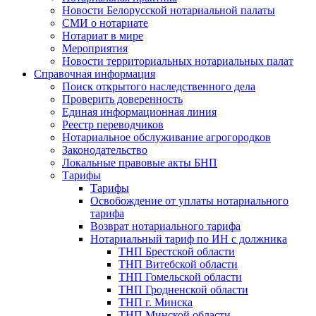
Новости Белорусской нотариальной палаты
СМИ о нотариате
Нотариат в мире
Мероприятия
Новости территориальных нотариальных палат
Справочная информация
Поиск открытого наследственного дела
Проверить доверенность
Единая информационная линия
Реестр переводчиков
Нотариальное обслуживание агрогородков
Законодательство
Локальные правовые акты БНП
Тарифы
Тарифы
Освобождение от уплаты нотариального
тарифа
Возврат нотариального тарифа
Нотариальный тариф по ИН с должника
ТНП Брестской области
ТНП Витебской области
ТНП Гомельской области
ТНП Гродненской области
ТНП г. Минска
ТНП Минской области