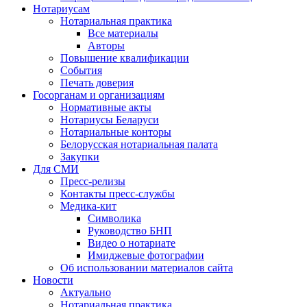
Нотариусам
Нотариальная практика
Все материалы
Авторы
Повышение квалификации
События
Печать доверия
Госорганам и организациям
Нормативные акты
Нотариусы Беларуси
Нотариальные конторы
Белорусская нотариальная палата
Закупки
Для СМИ
Пресс-релизы
Контакты пресс-службы
Медика-кит
Символика
Руководство БНП
Видео о нотариате
Имиджевые фотографии
Об использовании материалов сайта
Новости
Актуально
Нотариальная практика