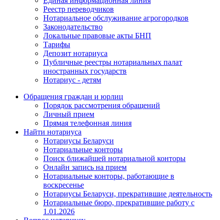
Единая информационная линия
Реестр переводчиков
Нотариальное обслуживание агрогородков
Законодательство
Локальные правовые акты БНП
Тарифы
Депозит нотариуса
Публичные реестры нотариальных палат
иностранных государств
Нотариус - детям
Обращения граждан и юрлиц
Порядок рассмотрения обращений
Личный прием
Прямая телефонная линия
Найти нотариуса
Нотариусы Беларуси
Нотариальные конторы
Поиск ближайшей нотариальной конторы
Онлайн запись на прием
Нотариальные конторы, работающие в
воскресенье
Нотариусы Беларуси, прекратившие деятельность
Нотариальные бюро, прекратившие работу с
1.01.2026