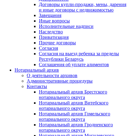
Договоры купли-продажи, мены, дарения
и иные договоры с недвижимостью
Завещания
Иные вопросы
Исполнительные надписи
Наследство
Приватизация
Прочие договоры
Согласия
Согласия на выезд ребенка за пределы
Республики Беларусь
Соглашения об уплате алиментов
Нотариальный архив
О деятельности архивов
Административные процедуры
Контакты
Нотариальный архив Брестского
нотариального округа
Нотариальный архив Витебского
нотариального округа
Нотариальный архив Гомельского
нотариального округа
Нотариальный архив Гродненского
нотариального округа
Нотариальный архив Могилевского