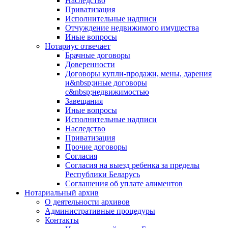
Наследство
Приватизация
Исполнительные надписи
Отчуждение недвижимого имущества
Иные вопросы
Нотариус отвечает
Брачные договоры
Доверенности
Договоры купли-продажи, мены, дарения
и&nbsp;иные договоры
с&nbsp;недвижимостью
Завещания
Иные вопросы
Исполнительные надписи
Наследство
Приватизация
Прочие договоры
Согласия
Согласия на выезд ребенка за пределы
Республики Беларусь
Соглашения об уплате алиментов
Нотариальный архив
О деятельности архивов
Административные процедуры
Контакты