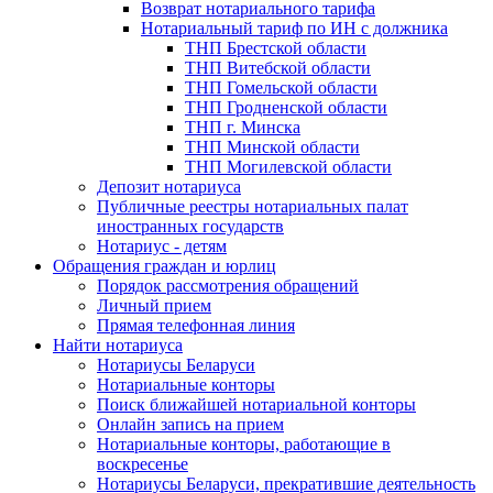
Возврат нотариального тарифа
Нотариальный тариф по ИН с должника
ТНП Брестской области
ТНП Витебской области
ТНП Гомельской области
ТНП Гродненской области
ТНП г. Минска
ТНП Минской области
ТНП Могилевской области
Депозит нотариуса
Публичные реестры нотариальных палат
иностранных государств
Нотариус - детям
Обращения граждан и юрлиц
Порядок рассмотрения обращений
Личный прием
Прямая телефонная линия
Найти нотариуса
Нотариусы Беларуси
Нотариальные конторы
Поиск ближайшей нотариальной конторы
Онлайн запись на прием
Нотариальные конторы, работающие в
воскресенье
Нотариусы Беларуси, прекратившие деятельность