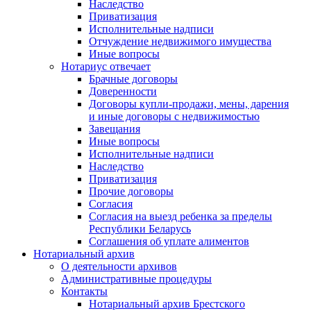
Наследство
Приватизация
Исполнительные надписи
Отчуждение недвижимого имущества
Иные вопросы
Нотариус отвечает
Брачные договоры
Доверенности
Договоры купли-продажи, мены, дарения
и иные договоры с недвижимостью
Завещания
Иные вопросы
Исполнительные надписи
Наследство
Приватизация
Прочие договоры
Согласия
Согласия на выезд ребенка за пределы
Республики Беларусь
Соглашения об уплате алиментов
Нотариальный архив
О деятельности архивов
Административные процедуры
Контакты
Нотариальный архив Брестского