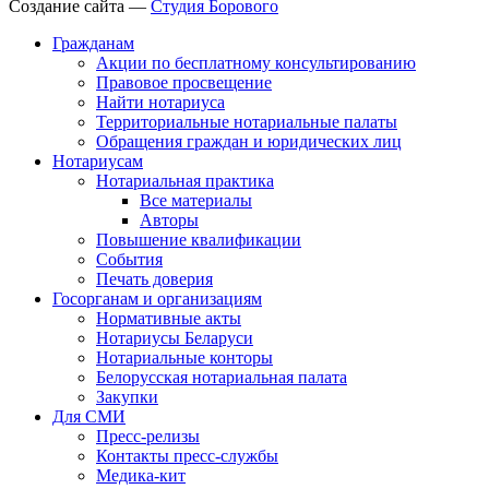
Создание сайта —
Студия Борового
Гражданам
Акции по бесплатному консультированию
Правовое просвещение
Найти нотариуса
Территориальные нотариальные палаты
Обращения граждан и юридических лиц
Нотариусам
Нотариальная практика
Все материалы
Авторы
Повышение квалификации
События
Печать доверия
Госорганам и организациям
Нормативные акты
Нотариусы Беларуси
Нотариальные конторы
Белорусская нотариальная палата
Закупки
Для СМИ
Пресс-релизы
Контакты пресс-службы
Медика-кит