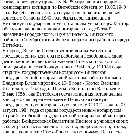
согласно которому приказом № 35 управления народного
комиссариата юстиции по Витебской области от 13.05.1940
года Витебская областная государственная нотариальная
контора с 01 июня 1940 года была реорганизована в
Витебскую государственную нотариальную контору. Контора
обслуживала по всем видам нотариальных действий
население Городокского, Шумилинского, Витебского
районов, Октябрьского и Железнодорожного районов города
Витебска.
В период Великой Отечественной войны Витебская
государственная контора не работала и возобновила свою
деятельность после освобождения Витебской области от
немецко-фашистской оккупации в 1944 году. С 1944 года
старшим государственным нотариусом Витебской
государственной нотариальной конторы работал Климов
Владимир Владимирович, с 1948 года - Козлов Василий
Иванович, с 1952 года - Цветков Константин Васильевич.
В мае 1958 года Витебская государственная нотариальная
контора была переименована в Первую витебскую
государственную нотариальную контору. С 1971 года по 05
августа 1984 года старшим государственным нотариусом
Первой витебской государственной нотариальной конторы
работала Войцеховская Валентина Ивановна учившая своих
коллег работать порядочно и честно, добросовестно, чтобы,
как она говорила: «Спокойно спать по ночам». Всю свою