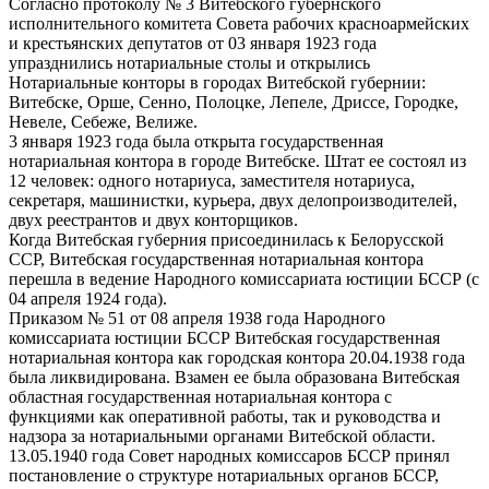
Согласно протоколу № 3 Витебского губернского
исполнительного комитета Совета рабочих красноармейских
и крестьянских депутатов от 03 января 1923 года
упразднились нотариальные столы и открылись
Нотариальные конторы в городах Витебской губернии:
Витебске, Орше, Сенно, Полоцке, Лепеле, Дриссе, Городке,
Невеле, Себеже, Велиже.
3 января 1923 года была открыта государственная
нотариальная контора в городе Витебске. Штат ее состоял из
12 человек: одного нотариуса, заместителя нотариуса,
секретаря, машинистки, курьера, двух делопроизводителей,
двух реестрантов и двух конторщиков.
Когда Витебская губерния присоединилась к Белорусской
ССР, Витебская государственная нотариальная контора
перешла в ведение Народного комиссариата юстиции БССР (с
04 апреля 1924 года).
Приказом № 51 от 08 апреля 1938 года Народного
комиссариата юстиции БССР Витебская государственная
нотариальная контора как городская контора 20.04.1938 года
была ликвидирована. Взамен ее была образована Витебская
областная государственная нотариальная контора с
функциями как оперативной работы, так и руководства и
надзора за нотариальными органами Витебской области.
13.05.1940 года Совет народных комиссаров БССР принял
постановление о структуре нотариальных органов БССР,