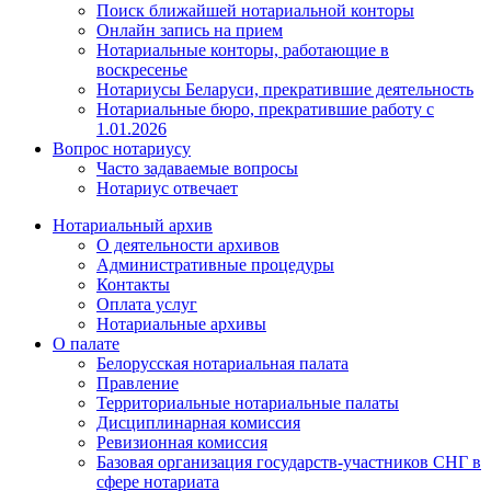
Поиск ближайшей нотариальной конторы
Онлайн запись на прием
Нотариальные конторы, работающие в
воскресенье
Нотариусы Беларуси, прекратившие деятельность
Нотариальные бюро, прекратившие работу с
1.01.2026
Вопрос нотариусу
Часто задаваемые вопросы
Нотариус отвечает
Нотариальный архив
О деятельности архивов
Административные процедуры
Контакты
Оплата услуг
Нотариальные архивы
О палате
Белорусская нотариальная палата
Правление
Территориальные нотариальные палаты
Дисциплинарная комиссия
Ревизионная комиссия
Базовая организация государств-участников СНГ в
сфере нотариата