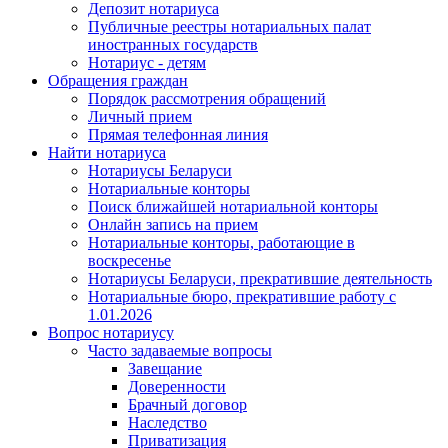
Депозит нотариуса
Публичные реестры нотариальных палат
иностранных государств
Нотариус - детям
Обращения граждан
Порядок рассмотрения обращений
Личный прием
Прямая телефонная линия
Найти нотариуса
Нотариусы Беларуси
Нотариальные конторы
Поиск ближайшей нотариальной конторы
Онлайн запись на прием
Нотариальные конторы, работающие в
воскресенье
Нотариусы Беларуси, прекратившие деятельность
Нотариальные бюро, прекратившие работу с
1.01.2026
Вопрос нотариусу
Часто задаваемые вопросы
Завещание
Доверенности
Брачный договор
Наследство
Приватизация