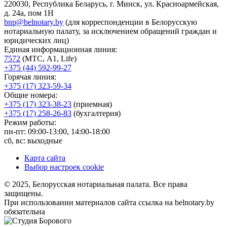
220030, Республика Беларусь, г. Минск, ул. Красноармейская,
д. 24а, пом 1Н
bnp@belnotary.by
(для корреспонденции в Белорусскую
нотариальную палату, за исключением обращений граждан и
юридических лиц)
Единая информационная линия:
7572
(МТС, A1, Life)
+375 (44) 592-99-27
Горячая линия:
+375 (17) 323-59-34
Общие номера:
+375 (17) 323-38-23
(приемная)
+375 (17) 258-26-83
(бухгалтерия)
Режим работы:
пн-пт: 09:00-13:00, 14:00-18:00
сб, вс: выходные
Карта сайта
Выбор настроек cookie
© 2025, Белорусская нотариальная палата. Все права
защищены.
При использовании материалов сайта ссылка на belnotary.by
обязательна