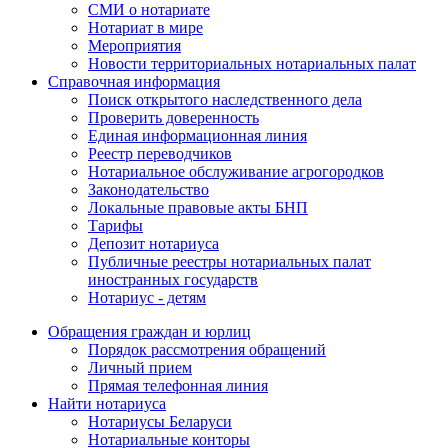
СМИ о нотариате
Нотариат в мире
Мероприятия
Новости территориальных нотариальных палат
Справочная информация
Поиск открытого наследственного дела
Проверить доверенность
Единая информационная линия
Реестр переводчиков
Нотариальное обслуживание агрогородков
Законодательство
Локальные правовые акты БНП
Тарифы
Депозит нотариуса
Публичные реестры нотариальных палат
иностранных государств
Нотариус - детям
Обращения граждан и юрлиц
Порядок рассмотрения обращений
Личный прием
Прямая телефонная линия
Найти нотариуса
Нотариусы Беларуси
Нотариальные конторы