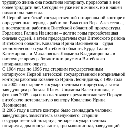
трудовую жизнь она посвятила нотариату, проработав в нем
более тридцати лет. Сегодня ее уже нет в живых, но в нашей
памяти она навсегда.
В Первой витебской государственной нотариальной конторе в
определенные периоды работали: Власенко Вера Алексеевна,
в последствии работник Витебской областной прокуратуры,
Горланова Галина Ивановна – долгие годы проработавшая
сначала судьей, а затем председателем суда Витебского района
Витебской области, Ковалёва Ирина Васильевна – судья
экономического суда Витебской области, Бурда Галина
Казимировна и Михаловская Людмила Владимировна - в
настоящее время работают нотариусами Витебского
нотариального округа.
С 1984 года по 1996 год старшим государственным
нотариусом Первой витебской государственной нотариальной
конторы работала Коваленко Ирина Леонидовна, с 1996 года
по 2005 год старшим государственным нотариусом, а затем
заведующим работала Шлома Людмила Валентиновна, с
февраля 2005 года и по настоящее время возглавляет Первую
витебскую нотариальную контору Коваленко Ирина
Леонидовна.
В 2005 году в штате конторы было семнадцать человек:
заведующий, заместитель заведующего, старший
государственный нотариус, четыре государственных
нотариуса, два консультанта, три машинистки, заведующий