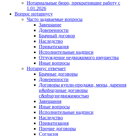
Нотариальные бюро, прекратившие работу с
1.01.2026
Вопрос нотариусу
Часто задаваемые вопросы
Завещание
Доверенности
Брачный договор
Наследство
Приватизация
Исполнительные надписи
Отчуждение недвижимого имущества
Иные вопросы
Нотариус отвечает
Брачные договоры
Доверенности
Договоры купли-продажи, мены, дарения
и&nbsp;иные договоры
с&nbsp;недвижимостью
Завещания
Иные вопросы
Исполнительные надписи
Наследство
Приватизация
Прочие договоры
Согласия