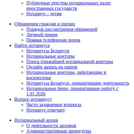
Публичные реестры нотариальных палат
иностранных государств
Нотариус - детям
Обращения граждан и юрлиц
Порядок рассмотрения обращений
Личный прием
Прямая телефонная линия
Найти нотариуса
Нотариусы Беларуси
Нотариальные конторы
Поиск ближайшей нотариальной конторы
Онлайн запись на прием
Нотариальные конторы, работающие в
воскресенье
Нотариусы Беларуси, прекратившие деятельность
Нотариальные бюро, прекратившие работу с
1.01.2026
Вопрос нотариусу
Часто задаваемые вопросы
Нотариус отвечает
Нотариальный архив
О деятельности архивов
Административные процедуры