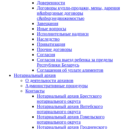
Доверенности
Договоры купли-продажи, мены, дарения
и&nbsp;иные договоры
с&nbsp;недвижимостью
Завещания
Иные вопросы
Исполнительные надписи
Наследство
Приватизация
Прочие договоры
Согласия
Согласия на выезд ребенка за пределы
Республики Беларусь
Соглашения об уплате алиментов
Нотариальный архив
О деятельности архивов
Административные процедуры
Контакты
Нотариальный архив Брестского
нотариального округа
Нотариальный архив Витебского
нотариального округа
Нотариальный архив Гомельского
нотариального округа
Нотариальный архив Гродненского