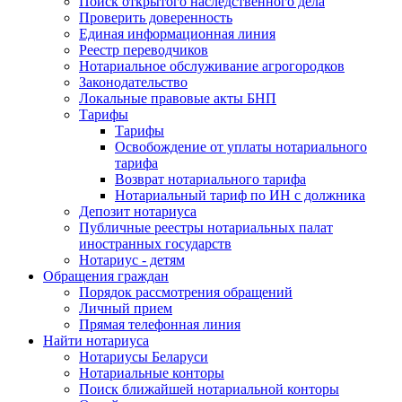
Поиск открытого наследственного дела
Проверить доверенность
Единая информационная линия
Реестр переводчиков
Нотариальное обслуживание агрогородков
Законодательство
Локальные правовые акты БНП
Тарифы
Тарифы
Освобождение от уплаты нотариального
тарифа
Возврат нотариального тарифа
Нотариальный тариф по ИН с должника
Депозит нотариуса
Публичные реестры нотариальных палат
иностранных государств
Нотариус - детям
Обращения граждан
Порядок рассмотрения обращений
Личный прием
Прямая телефонная линия
Найти нотариуса
Нотариусы Беларуси
Нотариальные конторы
Поиск ближайшей нотариальной конторы