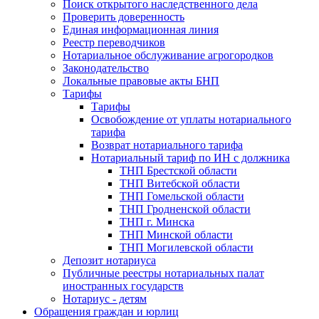
Поиск открытого наследственного дела
Проверить доверенность
Единая информационная линия
Реестр переводчиков
Нотариальное обслуживание агрогородков
Законодательство
Локальные правовые акты БНП
Тарифы
Тарифы
Освобождение от уплаты нотариального
тарифа
Возврат нотариального тарифа
Нотариальный тариф по ИН с должника
ТНП Брестской области
ТНП Витебской области
ТНП Гомельской области
ТНП Гродненской области
ТНП г. Минска
ТНП Минской области
ТНП Могилевской области
Депозит нотариуса
Публичные реестры нотариальных палат
иностранных государств
Нотариус - детям
Обращения граждан и юрлиц