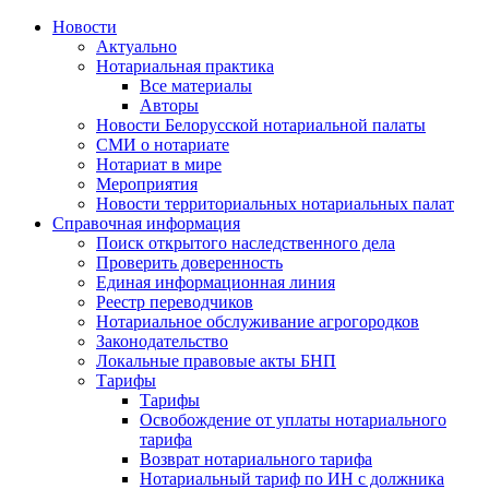
Новости
Актуально
Нотариальная практика
Все материалы
Авторы
Новости Белорусской нотариальной палаты
СМИ о нотариате
Нотариат в мире
Мероприятия
Новости территориальных нотариальных палат
Справочная информация
Поиск открытого наследственного дела
Проверить доверенность
Единая информационная линия
Реестр переводчиков
Нотариальное обслуживание агрогородков
Законодательство
Локальные правовые акты БНП
Тарифы
Тарифы
Освобождение от уплаты нотариального
тарифа
Возврат нотариального тарифа
Нотариальный тариф по ИН с должника