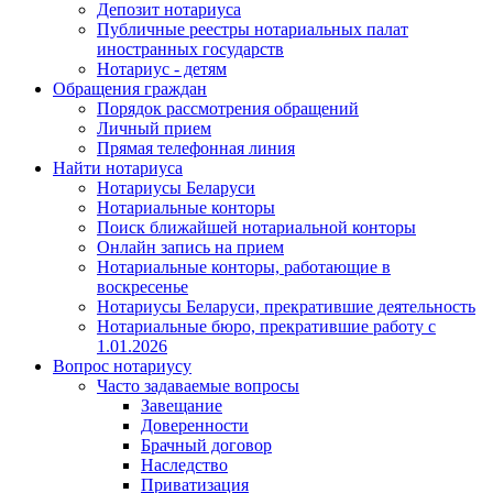
Депозит нотариуса
Публичные реестры нотариальных палат
иностранных государств
Нотариус - детям
Обращения граждан
Порядок рассмотрения обращений
Личный прием
Прямая телефонная линия
Найти нотариуса
Нотариусы Беларуси
Нотариальные конторы
Поиск ближайшей нотариальной конторы
Онлайн запись на прием
Нотариальные конторы, работающие в
воскресенье
Нотариусы Беларуси, прекратившие деятельность
Нотариальные бюро, прекратившие работу с
1.01.2026
Вопрос нотариусу
Часто задаваемые вопросы
Завещание
Доверенности
Брачный договор
Наследство
Приватизация