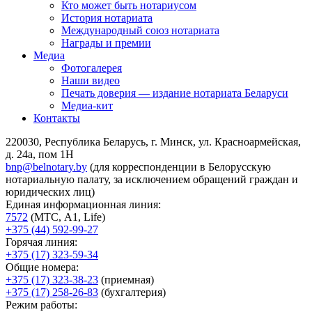
Кто может быть нотариусом
История нотариата
Международный союз нотариата
Награды и премии
Медиа
Фотогалерея
Наши видео
Печать доверия — издание нотариата Беларуси
Медиа-кит
Контакты
220030, Республика Беларусь, г. Минск, ул. Красноармейская,
д. 24а, пом 1Н
bnp@belnotary.by
(для корреспонденции в Белорусскую
нотариальную палату, за исключением обращений граждан и
юридических лиц)
Единая информационная линия:
7572
(МТС, A1, Life)
+375 (44) 592-99-27
Горячая линия:
+375 (17) 323-59-34
Общие номера:
+375 (17) 323-38-23
(приемная)
+375 (17) 258-26-83
(бухгалтерия)
Режим работы: