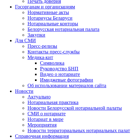
Печать доверия
Госорганам и организациям
Нормативные акты
Нотариусы Беларуси
Нотариальные конторы
Белорусская нотариальная палата
Закупки
Для СМИ
Пресс-релизы
Контакты пресс-службы
Медика-кит
Символика
Руководство БНП
Видео о нотариате
Имиджевые фотографии
Об использовании материалов сайта
Новости
Актуально
Нотариальная практика
Новости Белорусской нотариальной палаты
СМИ о нотариате
Нотариат в мире
Мероприятия
Новости территориальных нотариальных палат
Справочная информация