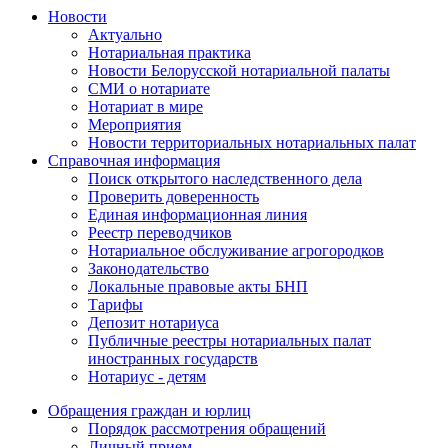
Новости
Актуально
Нотариальная практика
Новости Белорусской нотариальной палаты
СМИ о нотариате
Нотариат в мире
Мероприятия
Новости территориальных нотариальных палат
Справочная информация
Поиск открытого наследственного дела
Проверить доверенность
Единая информационная линия
Реестр переводчиков
Нотариальное обслуживание агрогородков
Законодательство
Локальные правовые акты БНП
Тарифы
Депозит нотариуса
Публичные реестры нотариальных палат
иностранных государств
Нотариус - детям
Обращения граждан и юрлиц
Порядок рассмотрения обращений
Личный прием