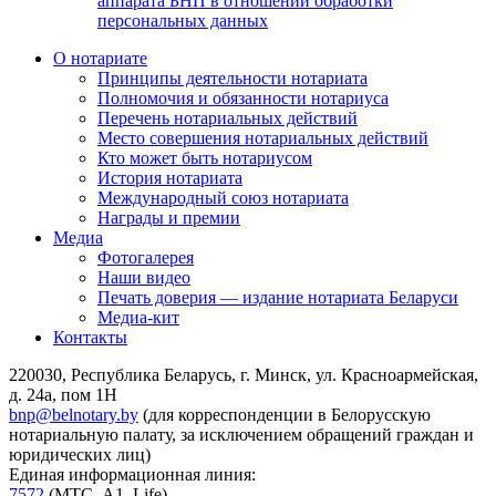
аппарата БНП в отношении обработки
персональных данных
О нотариате
Принципы деятельности нотариата
Полномочия и обязанности нотариуса
Перечень нотариальных действий
Место совершения нотариальных действий
Кто может быть нотариусом
История нотариата
Международный союз нотариата
Награды и премии
Медиа
Фотогалерея
Наши видео
Печать доверия — издание нотариата Беларуси
Медиа-кит
Контакты
220030, Республика Беларусь, г. Минск, ул. Красноармейская,
д. 24а, пом 1Н
bnp@belnotary.by
(для корреспонденции в Белорусскую
нотариальную палату, за исключением обращений граждан и
юридических лиц)
Единая информационная линия:
7572
(МТС, A1, Life)