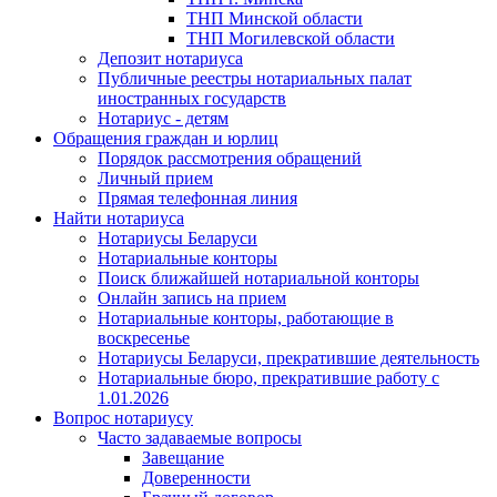
ТНП Минской области
ТНП Могилевской области
Депозит нотариуса
Публичные реестры нотариальных палат
иностранных государств
Нотариус - детям
Обращения граждан и юрлиц
Порядок рассмотрения обращений
Личный прием
Прямая телефонная линия
Найти нотариуса
Нотариусы Беларуси
Нотариальные конторы
Поиск ближайшей нотариальной конторы
Онлайн запись на прием
Нотариальные конторы, работающие в
воскресенье
Нотариусы Беларуси, прекратившие деятельность
Нотариальные бюро, прекратившие работу с
1.01.2026
Вопрос нотариусу
Часто задаваемые вопросы
Завещание
Доверенности