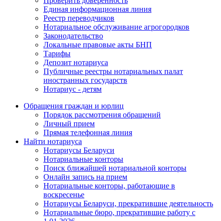
Проверить доверенность
Единая информационная линия
Реестр переводчиков
Нотариальное обслуживание агрогородков
Законодательство
Локальные правовые акты БНП
Тарифы
Депозит нотариуса
Публичные реестры нотариальных палат
иностранных государств
Нотариус - детям
Обращения граждан и юрлиц
Порядок рассмотрения обращений
Личный прием
Прямая телефонная линия
Найти нотариуса
Нотариусы Беларуси
Нотариальные конторы
Поиск ближайшей нотариальной конторы
Онлайн запись на прием
Нотариальные конторы, работающие в
воскресенье
Нотариусы Беларуси, прекратившие деятельность
Нотариальные бюро, прекратившие работу с