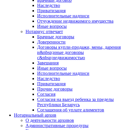
Брачный договор
Наследство
Приватизация
Исполнительные надписи
Отчуждение недвижимого имущества
Иные вопросы
Нотариус отвечает
Брачные договоры
Доверенности
Договоры купли-продажи, мены, дарения
и&nbsp;иные договоры
с&nbsp;недвижимостью
Завещания
Иные вопросы
Исполнительные надписи
Наследство
Приватизация
Прочие договоры
Согласия
Согласия на выезд ребенка за пределы
Республики Беларусь
Соглашения об уплате алиментов
Нотариальный архив
О деятельности архивов
Административные процедуры