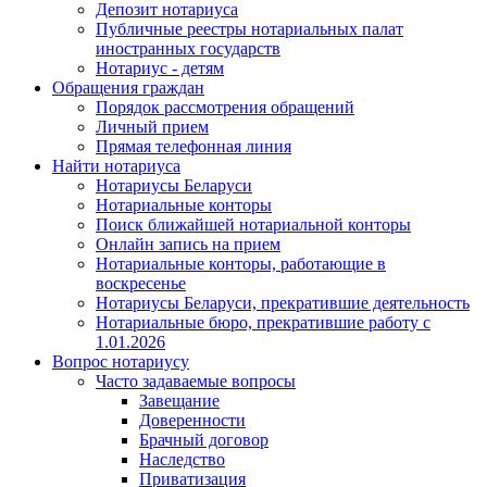
Депозит нотариуса
Публичные реестры нотариальных палат
иностранных государств
Нотариус - детям
Обращения граждан
Порядок рассмотрения обращений
Личный прием
Прямая телефонная линия
Найти нотариуса
Нотариусы Беларуси
Нотариальные конторы
Поиск ближайшей нотариальной конторы
Онлайн запись на прием
Нотариальные конторы, работающие в
воскресенье
Нотариусы Беларуси, прекратившие деятельность
Нотариальные бюро, прекратившие работу с
1.01.2026
Вопрос нотариусу
Часто задаваемые вопросы
Завещание
Доверенности
Брачный договор
Наследство
Приватизация