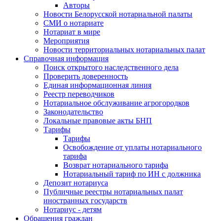
Авторы
Новости Белорусской нотариальной палаты
СМИ о нотариате
Нотариат в мире
Мероприятия
Новости территориальных нотариальных палат
Справочная информация
Поиск открытого наследственного дела
Проверить доверенность
Единая информационная линия
Реестр переводчиков
Нотариальное обслуживание агрогородков
Законодательство
Локальные правовые акты БНП
Тарифы
Тарифы
Освобождение от уплаты нотариального
тарифа
Возврат нотариального тарифа
Нотариальный тариф по ИН с должника
Депозит нотариуса
Публичные реестры нотариальных палат
иностранных государств
Нотариус - детям
Обращения граждан