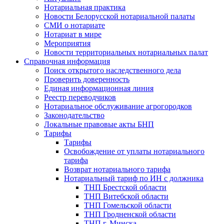
Нотариальная практика
Новости Белорусской нотариальной палаты
СМИ о нотариате
Нотариат в мире
Мероприятия
Новости территориальных нотариальных палат
Справочная информация
Поиск открытого наследственного дела
Проверить доверенность
Единая информационная линия
Реестр переводчиков
Нотариальное обслуживание агрогородков
Законодательство
Локальные правовые акты БНП
Тарифы
Тарифы
Освобождение от уплаты нотариального
тарифа
Возврат нотариального тарифа
Нотариальный тариф по ИН с должника
ТНП Брестской области
ТНП Витебской области
ТНП Гомельской области
ТНП Гродненской области
ТНП г. Минска