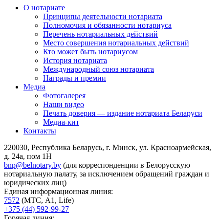
О нотариате
Принципы деятельности нотариата
Полномочия и обязанности нотариуса
Перечень нотариальных действий
Место совершения нотариальных действий
Кто может быть нотариусом
История нотариата
Международный союз нотариата
Награды и премии
Медиа
Фотогалерея
Наши видео
Печать доверия — издание нотариата Беларуси
Медиа-кит
Контакты
220030, Республика Беларусь, г. Минск, ул. Красноармейская,
д. 24а, пом 1Н
bnp@belnotary.by
(для корреспонденции в Белорусскую
нотариальную палату, за исключением обращений граждан и
юридических лиц)
Единая информационная линия:
7572
(МТС, A1, Life)
+375 (44) 592-99-27
Горячая линия: