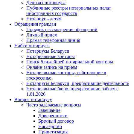
Депозит нотариуса
Публичные реестры нотариальных палат
иностранных государств
Нотариус - детям
Обращения граждан
Порядок рассмотрения обращений
Личный прием
Прямая телефонная линия
Найти нотариуса
Нотариусы Беларуси
Нотариальные конторы
Поиск ближайшей нотариальной конторы
Онлайн запись на прием
Нотариальные конторы, работающие в
воскресенье
Нотариусы Беларуси, прекратившие деятельность
Нотариальные бюро, прекратившие работу с
1.01.2026
Вопрос нотариусу
Часто задаваемые вопросы
Завещание
Доверенности
Брачный договор
Наследство
Приватизация