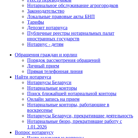
Нотариальное обслуживание агрогородков
Законодательство
Локальные правовые акты БНП
Тарифы
Депозит нотариуса
Публичные реестры нотариальных палат
иностранных государств
Нотариус - детям
Обращения граждан и юрлиц
Порядок рассмотрения обращений
Личный прием
Прямая телефонная линия
Найти нотариуса
Нотариусы Беларуси
Нотариальные конторы
Поиск ближайшей нотариальной конторы
Онлайн запись на прием
Нотариальные конторы, работающие в
воскресенье
Нотариусы Беларуси, прекратившие деятельность
Нотариальные бюро, прекратившие работу с
1.01.2026
Вопрос нотариусу
Часто задаваемые вопросы