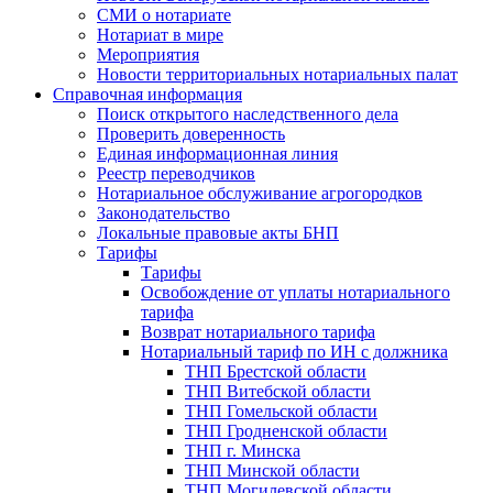
СМИ о нотариате
Нотариат в мире
Мероприятия
Новости территориальных нотариальных палат
Справочная информация
Поиск открытого наследственного дела
Проверить доверенность
Единая информационная линия
Реестр переводчиков
Нотариальное обслуживание агрогородков
Законодательство
Локальные правовые акты БНП
Тарифы
Тарифы
Освобождение от уплаты нотариального
тарифа
Возврат нотариального тарифа
Нотариальный тариф по ИН с должника
ТНП Брестской области
ТНП Витебской области
ТНП Гомельской области
ТНП Гродненской области
ТНП г. Минска
ТНП Минской области
ТНП Могилевской области