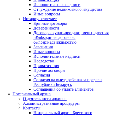
Исполнительные надписи
Отчуждение недвижимого имущества
Иные вопросы
Нотариус отвечает
Брачные договоры
Доверенности
Договоры купли-продажи, мены, дарения
и&nbsp;иные договоры
с&nbsp;недвижимостью
Завещания
Иные вопросы
Исполнительные надписи
Наследство
Приватизация
Прочие договоры
Согласия
Согласия на выезд ребенка за пределы
Республики Беларусь
Соглашения об уплате алиментов
Нотариальный архив
О деятельности архивов
Административные процедуры
Контакты
Нотариальный архив Брестского