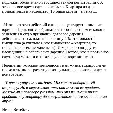
подлежит обязательной государственной регистрации». А
этого в свое время сделано не было. Квартира из дара
превратилась в наследство. То бишь карета – в тыкву...
«Итог всех этих действий один, – акцентирует внимание
юрист. – Приходится обращаться за составлением искового
заявления в суд о признании договора дарения
действительным, платить пошлину 5 % от стоимости
имущества (а учитывая, что имущество – квартира, то
пошлина совсем не маленькая). И хорошо, если другие
наследники не оспаривают дарение. Потому что в противном
случае суд может и отказать в удовлетворении иска».
Перипетии, которые преподносит нам жизнь, гораздо легче
проходить, имея грамотную консультацию юристов и делая
всё вовремя.
– У нас с супругом есть дочь. Мы хотим подарить ей
квартиру. Но я переживаю, что она может ее продать.
Можно ли в договоре указать, что она не имеет права
продать эту квартиру до совершеннолетия ее сына, нашего
внука?
Нина, Витебск.