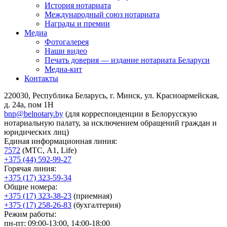
История нотариата
Международный союз нотариата
Награды и премии
Медиа
Фотогалерея
Наши видео
Печать доверия — издание нотариата Беларуси
Медиа-кит
Контакты
220030, Республика Беларусь, г. Минск, ул. Красноармейская,
д. 24а, пом 1Н
bnp@belnotary.by
(для корреспонденции в Белорусскую
нотариальную палату, за исключением обращений граждан и
юридических лиц)
Единая информационная линия:
7572
(МТС, A1, Life)
+375 (44) 592-99-27
Горячая линия:
+375 (17) 323-59-34
Общие номера:
+375 (17) 323-38-23
(приемная)
+375 (17) 258-26-83
(бухгалтерия)
Режим работы:
пн-пт: 09:00-13:00, 14:00-18:00