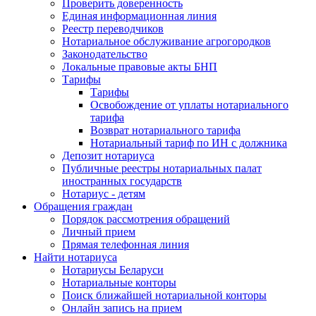
Проверить доверенность
Единая информационная линия
Реестр переводчиков
Нотариальное обслуживание агрогородков
Законодательство
Локальные правовые акты БНП
Тарифы
Тарифы
Освобождение от уплаты нотариального
тарифа
Возврат нотариального тарифа
Нотариальный тариф по ИН с должника
Депозит нотариуса
Публичные реестры нотариальных палат
иностранных государств
Нотариус - детям
Обращения граждан
Порядок рассмотрения обращений
Личный прием
Прямая телефонная линия
Найти нотариуса
Нотариусы Беларуси
Нотариальные конторы
Поиск ближайшей нотариальной конторы
Онлайн запись на прием