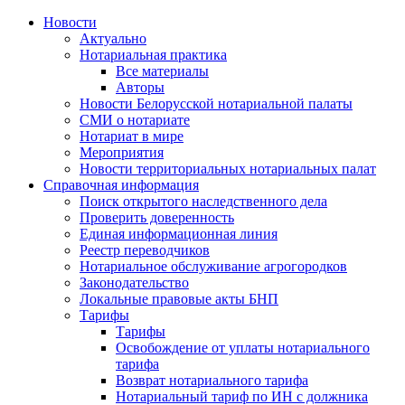
Новости
Актуально
Нотариальная практика
Все материалы
Авторы
Новости Белорусской нотариальной палаты
СМИ о нотариате
Нотариат в мире
Мероприятия
Новости территориальных нотариальных палат
Справочная информация
Поиск открытого наследственного дела
Проверить доверенность
Единая информационная линия
Реестр переводчиков
Нотариальное обслуживание агрогородков
Законодательство
Локальные правовые акты БНП
Тарифы
Тарифы
Освобождение от уплаты нотариального
тарифа
Возврат нотариального тарифа
Нотариальный тариф по ИН с должника