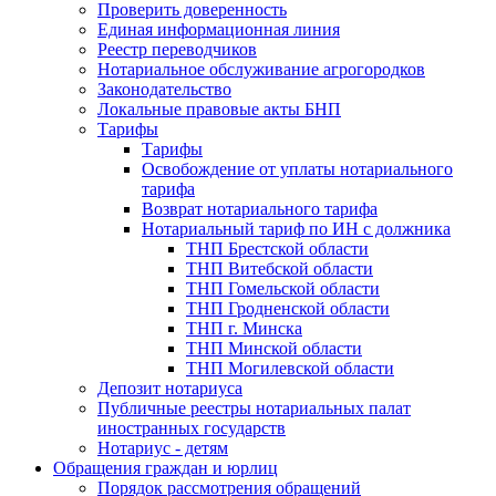
Проверить доверенность
Единая информационная линия
Реестр переводчиков
Нотариальное обслуживание агрогородков
Законодательство
Локальные правовые акты БНП
Тарифы
Тарифы
Освобождение от уплаты нотариального
тарифа
Возврат нотариального тарифа
Нотариальный тариф по ИН с должника
ТНП Брестской области
ТНП Витебской области
ТНП Гомельской области
ТНП Гродненской области
ТНП г. Минска
ТНП Минской области
ТНП Могилевской области
Депозит нотариуса
Публичные реестры нотариальных палат
иностранных государств
Нотариус - детям
Обращения граждан и юрлиц
Порядок рассмотрения обращений