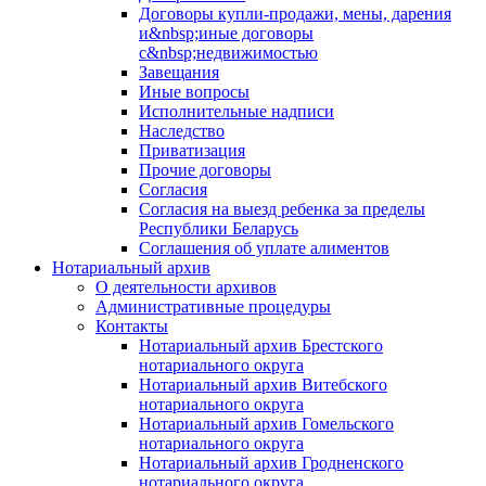
Договоры купли-продажи, мены, дарения
и&nbsp;иные договоры
с&nbsp;недвижимостью
Завещания
Иные вопросы
Исполнительные надписи
Наследство
Приватизация
Прочие договоры
Согласия
Согласия на выезд ребенка за пределы
Республики Беларусь
Соглашения об уплате алиментов
Нотариальный архив
О деятельности архивов
Административные процедуры
Контакты
Нотариальный архив Брестского
нотариального округа
Нотариальный архив Витебского
нотариального округа
Нотариальный архив Гомельского
нотариального округа
Нотариальный архив Гродненского
нотариального округа