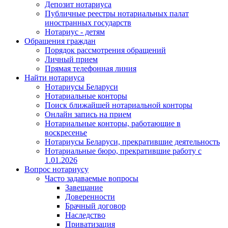
Депозит нотариуса
Публичные реестры нотариальных палат
иностранных государств
Нотариус - детям
Обращения граждан
Порядок рассмотрения обращений
Личный прием
Прямая телефонная линия
Найти нотариуса
Нотариусы Беларуси
Нотариальные конторы
Поиск ближайшей нотариальной конторы
Онлайн запись на прием
Нотариальные конторы, работающие в
воскресенье
Нотариусы Беларуси, прекратившие деятельность
Нотариальные бюро, прекратившие работу с
1.01.2026
Вопрос нотариусу
Часто задаваемые вопросы
Завещание
Доверенности
Брачный договор
Наследство
Приватизация