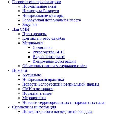
Госорганам и организациям
Нормативные акты
Нотариусы Беларуси
Нотариальные конторы
Белорусская нотариальная палата
Закупки
Для СМИ
Пресс-релизы
Контакты пресс-службы
Медика-кит
Символика
Руководство БНП
Видео о нотариате
Имиджевые фотографии
Об использовании материалов сайта
Новости
Актуально
Нотариальная практика
Новости Белорусской нотариальной палаты
СМИ о нотариате
Нотариат в мире
Мероприятия
Новости территориальных нотариальных палат
Справочная информация
Поиск открытого наследственного дела