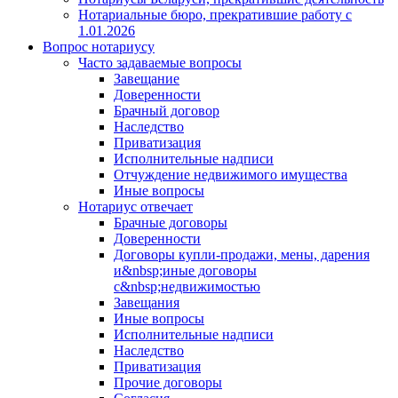
Нотариальные бюро, прекратившие работу с
1.01.2026
Вопрос нотариусу
Часто задаваемые вопросы
Завещание
Доверенности
Брачный договор
Наследство
Приватизация
Исполнительные надписи
Отчуждение недвижимого имущества
Иные вопросы
Нотариус отвечает
Брачные договоры
Доверенности
Договоры купли-продажи, мены, дарения
и&nbsp;иные договоры
с&nbsp;недвижимостью
Завещания
Иные вопросы
Исполнительные надписи
Наследство
Приватизация
Прочие договоры