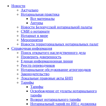
Новости
Актуально
Нотариальная практика
Все материалы
Авторы
Новости Белорусской нотариальной палаты
СМИ о нотариате
Нотариат в мире
Мероприятия
Новости территориальных нотариальных палат
Справочная информация
Поиск открытого наследственного дела
Проверить доверенность
Единая информационная линия
Реестр переводчиков
Нотариальное обслуживание агрогородков
Законодательство
Локальные правовые акты БНП
Тарифы
Тарифы
Освобождение от уплаты нотариального
тарифа
Возврат нотариального тарифа
Нотариальный тариф по ИН с должника