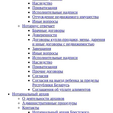
Наследство
Приватизация
Исполнительные надписи
Отчуждение недвижимого имущества
Иные вопросы
Нотариус отвечает
Брачные договоры
Доверенности
Договоры купли-продажи, мены, дарения
и иные договоры с недвижимостью
Завещания
Иные вопросы
Исполнительные надписи
Наследство
Приватизация
Прочие договоры
Согласия
Согласия на выезд ребенка за пределы
Республики Беларусь
Соглашения об уплате алиментов
Нотариальный архив
О деятельности архивов
Административные процедуры
Контакты
Нотариальный архив Брестского