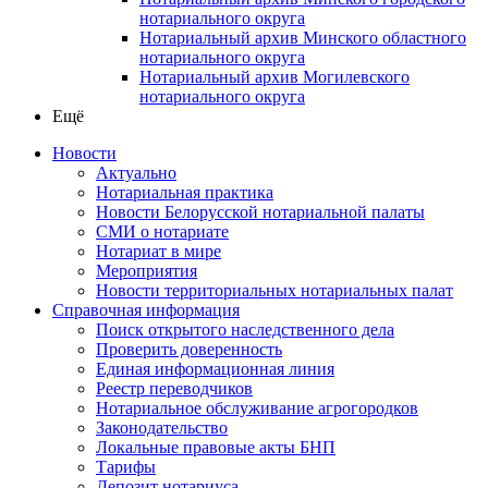
нотариального округа
Нотариальный архив Минского областного
нотариального округа
Нотариальный архив Могилевского
нотариального округа
Ещё
Новости
Актуально
Нотариальная практика
Новости Белорусской нотариальной палаты
СМИ о нотариате
Нотариат в мире
Мероприятия
Новости территориальных нотариальных палат
Справочная информация
Поиск открытого наследственного дела
Проверить доверенность
Единая информационная линия
Реестр переводчиков
Нотариальное обслуживание агрогородков
Законодательство
Локальные правовые акты БНП
Тарифы
Депозит нотариуса