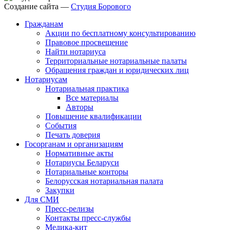
Создание сайта —
Студия Борового
Гражданам
Акции по бесплатному консультированию
Правовое просвещение
Найти нотариуса
Территориальные нотариальные палаты
Обращения граждан и юридических лиц
Нотариусам
Нотариальная практика
Все материалы
Авторы
Повышение квалификации
События
Печать доверия
Госорганам и организациям
Нормативные акты
Нотариусы Беларуси
Нотариальные конторы
Белорусская нотариальная палата
Закупки
Для СМИ
Пресс-релизы
Контакты пресс-службы
Медика-кит