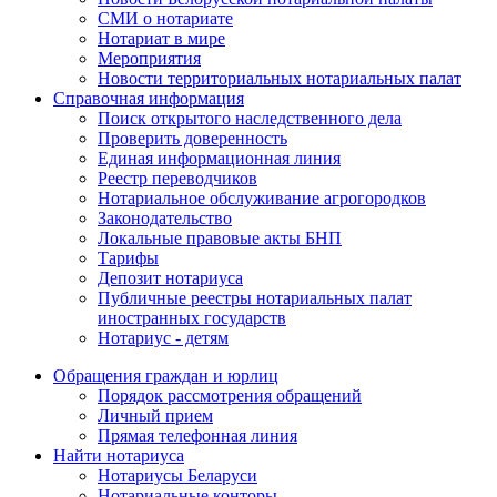
СМИ о нотариате
Нотариат в мире
Мероприятия
Новости территориальных нотариальных палат
Справочная информация
Поиск открытого наследственного дела
Проверить доверенность
Единая информационная линия
Реестр переводчиков
Нотариальное обслуживание агрогородков
Законодательство
Локальные правовые акты БНП
Тарифы
Депозит нотариуса
Публичные реестры нотариальных палат
иностранных государств
Нотариус - детям
Обращения граждан и юрлиц
Порядок рассмотрения обращений
Личный прием
Прямая телефонная линия
Найти нотариуса
Нотариусы Беларуси
Нотариальные конторы