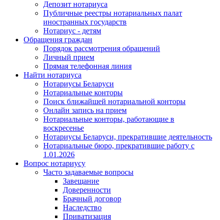
Депозит нотариуса
Публичные реестры нотариальных палат
иностранных государств
Нотариус - детям
Обращения граждан
Порядок рассмотрения обращений
Личный прием
Прямая телефонная линия
Найти нотариуса
Нотариусы Беларуси
Нотариальные конторы
Поиск ближайшей нотариальной конторы
Онлайн запись на прием
Нотариальные конторы, работающие в
воскресенье
Нотариусы Беларуси, прекратившие деятельность
Нотариальные бюро, прекратившие работу с
1.01.2026
Вопрос нотариусу
Часто задаваемые вопросы
Завещание
Доверенности
Брачный договор
Наследство
Приватизация