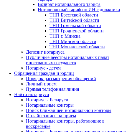
Возврат нотариального тарифа
Нотариальный тариф по ИН с должника
ТНП Брестской области
ТНП Витебской области
ТНП Гомельской области
ТНП Гродненской области
ТНП г. Минска
ТНП Минской области
ТНП Могилевской области
Депозит нотариуса
Публичные реестры нотариальных палат
иностранных государств
Нотариус - детям
Обращения граждан и юрлиц
Порядок рассмотрения обращений
Личный прием
Прямая телефонная линия
Найти нотариуса
Нотариусы Беларуси
Нотариальные конторы
Поиск ближайшей нотариальной конторы
Онлайн запись на прием
Нотариальные конторы, работающие в
воскресенье
Нотариусы Беларуси, прекратившие деятельность