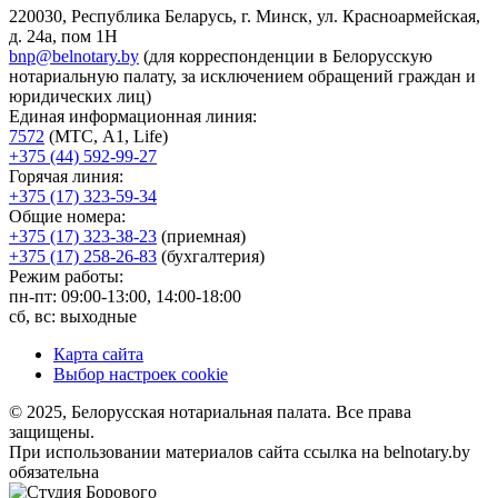
220030, Республика Беларусь, г. Минск, ул. Красноармейская,
д. 24а, пом 1Н
bnp@belnotary.by
(для корреспонденции в Белорусскую
нотариальную палату, за исключением обращений граждан и
юридических лиц)
Единая информационная линия:
7572
(МТС, A1, Life)
+375 (44) 592-99-27
Горячая линия:
+375 (17) 323-59-34
Общие номера:
+375 (17) 323-38-23
(приемная)
+375 (17) 258-26-83
(бухгалтерия)
Режим работы:
пн-пт: 09:00-13:00, 14:00-18:00
сб, вс: выходные
Карта сайта
Выбор настроек cookie
© 2025, Белорусская нотариальная палата. Все права
защищены.
При использовании материалов сайта ссылка на belnotary.by
обязательна