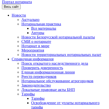
Портал нотариата
Весь сайт
Новости
Актуально
Нотариальная практика
Все материалы
Авторы
Новости Белорусской нотариальной палаты
СМИ о нотариате
Нотариат в мире
Мероприятия
Новости территориальных нотариальных палат
Справочная информация
Поиск открытого наследственного дела
Проверить доверенность
Единая информационная линия
Реестр переводчиков
Нотариальное обслуживание агрогородков
Законодательство
Локальные правовые акты БНП
Тарифы
Тарифы
Освобождение от уплаты нотариального
тарифа