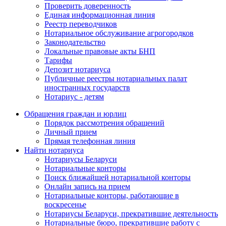
Проверить доверенность
Единая информационная линия
Реестр переводчиков
Нотариальное обслуживание агрогородков
Законодательство
Локальные правовые акты БНП
Тарифы
Депозит нотариуса
Публичные реестры нотариальных палат
иностранных государств
Нотариус - детям
Обращения граждан и юрлиц
Порядок рассмотрения обращений
Личный прием
Прямая телефонная линия
Найти нотариуса
Нотариусы Беларуси
Нотариальные конторы
Поиск ближайшей нотариальной конторы
Онлайн запись на прием
Нотариальные конторы, работающие в
воскресенье
Нотариусы Беларуси, прекратившие деятельность
Нотариальные бюро, прекратившие работу с