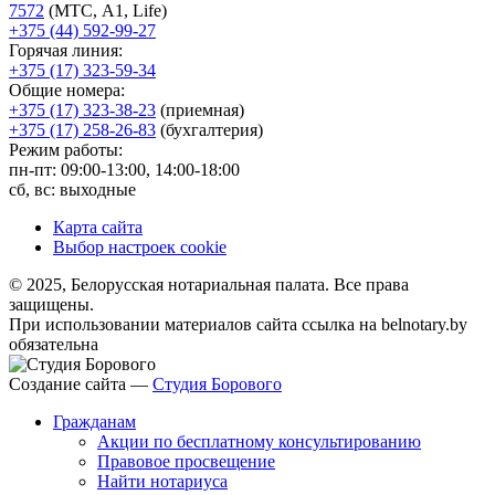
7572
(МТС, A1, Life)
+375 (44) 592-99-27
Горячая линия:
+375 (17) 323-59-34
Общие номера:
+375 (17) 323-38-23
(приемная)
+375 (17) 258-26-83
(бухгалтерия)
Режим работы:
пн-пт: 09:00-13:00, 14:00-18:00
сб, вс: выходные
Карта сайта
Выбор настроек cookie
© 2025, Белорусская нотариальная палата. Все права
защищены.
При использовании материалов сайта ссылка на belnotary.by
обязательна
Создание сайта —
Студия Борового
Гражданам
Акции по бесплатному консультированию
Правовое просвещение
Найти нотариуса