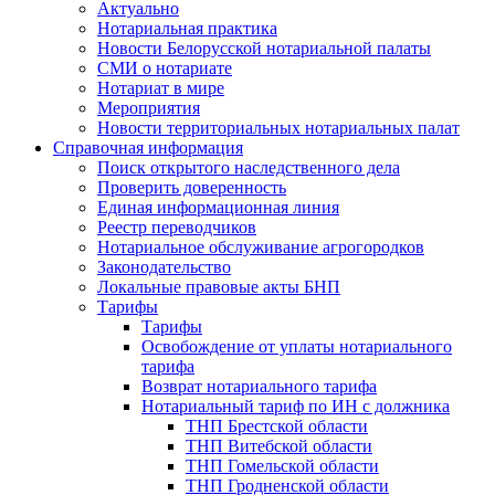
Актуально
Нотариальная практика
Новости Белорусской нотариальной палаты
СМИ о нотариате
Нотариат в мире
Мероприятия
Новости территориальных нотариальных палат
Справочная информация
Поиск открытого наследственного дела
Проверить доверенность
Единая информационная линия
Реестр переводчиков
Нотариальное обслуживание агрогородков
Законодательство
Локальные правовые акты БНП
Тарифы
Тарифы
Освобождение от уплаты нотариального
тарифа
Возврат нотариального тарифа
Нотариальный тариф по ИН с должника
ТНП Брестской области
ТНП Витебской области
ТНП Гомельской области
ТНП Гродненской области