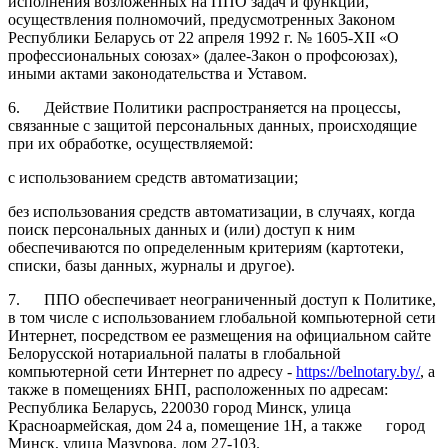
исполнения возложенных на ППО задач и функций,
осуществления полномочий, предусмотренных Законом
Республики Беларусь от 22 апреля 1992 г. № 1605-XII «О
профессиональных союзах» (далее-Закон о профсоюзах),
иными актами законодательства и Уставом.
6. Действие Политики распространяется на процессы,
связанные с защитой персональных данных, происходящие
при их обработке, осуществляемой:
с использованием средств автоматизации;
без использования средств автоматизации, в случаях, когда
поиск персональных данных и (или) доступ к ним
обеспечиваются по определенным критериям (картотеки,
списки, базы данных, журналы и другое).
7. ППО обеспечивает неограниченный доступ к Политике,
в том числе с использованием глобальной компьютерной сети
Интернет, посредством ее размещения на официальном сайте
Белорусской нотариальной палаты в глобальной
компьютерной сети Интернет по адресу -
https://belnotary.by/
, а
также в помещениях БНП, расположенных по адресам:
Республика Беларусь, 220030 город Минск, улица
Красноармейская, дом 24 а, помещение 1Н, а также город
Минск, улица Мазурова, дом 27-103.