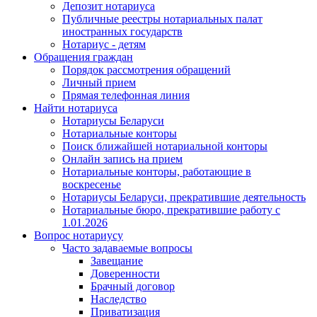
Депозит нотариуса
Публичные реестры нотариальных палат
иностранных государств
Нотариус - детям
Обращения граждан
Порядок рассмотрения обращений
Личный прием
Прямая телефонная линия
Найти нотариуса
Нотариусы Беларуси
Нотариальные конторы
Поиск ближайшей нотариальной конторы
Онлайн запись на прием
Нотариальные конторы, работающие в
воскресенье
Нотариусы Беларуси, прекратившие деятельность
Нотариальные бюро, прекратившие работу с
1.01.2026
Вопрос нотариусу
Часто задаваемые вопросы
Завещание
Доверенности
Брачный договор
Наследство
Приватизация